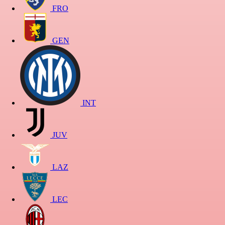
FRO
GEN
INT
JUV
LAZ
LEC