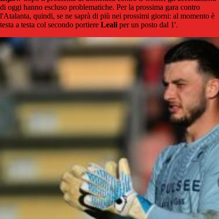
di oggi hanno escluso problematiche. Per la prossima gara contro
l'Atalanta, quindi, se ne saprà di più nei prossimi giorni: al momento è
testa a testa col secondo portiere
Leali
per un posto dal 1'.