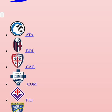
ATA
BOL
CAG
COM
FIO