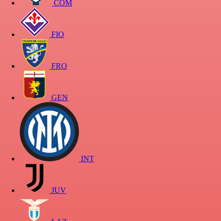
COM
FIO
FRO
GEN
INT
JUV