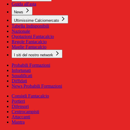
Guida all'asta
News
Ultimissime Calciomercato
Tabella Indisponibili
Nazionale
Quotazioni Fantacalcio
Regole Fantacalcio
Maglie Fantacalcio
I siti del nostro network
Probabili Formazioni
Infortunati
Squalificati
Diffidati
News Probabili Formazioni
Consigli Fantacalcio
Portieri
Difensori
Centrocampisti
Attaccanti
Mantra