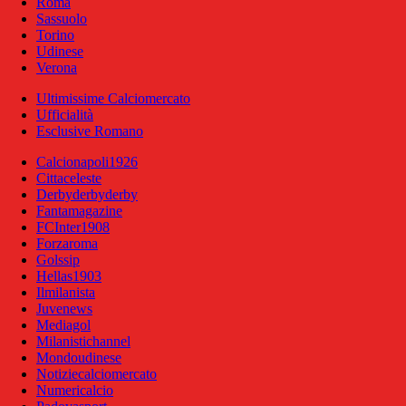
Roma
Sassuolo
Torino
Udinese
Verona
Ultimissime Calciomercato
Ufficialità
Esclusive Romano
Calcionapoli1926
Cittaceleste
Derbyderbyderby
Fantamagazine
FCInter1908
Forzaroma
Golssip
Hellas1903
Ilmilanista
Juvenews
Mediagol
Milanistichannel
Mondoudinese
Notiziecalciomercato
Numericalcio