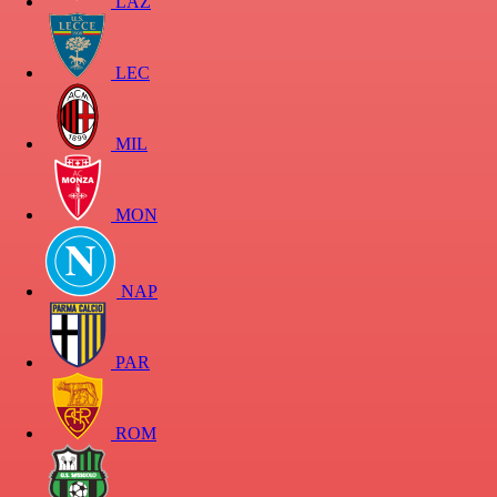
LAZ
LEC
MIL
MON
NAP
PAR
ROM