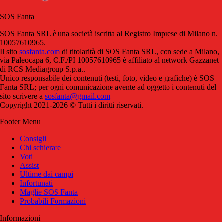
SOS Fanta
SOS Fanta SRL è una società iscritta al Registro Imprese di Milano n.
10057610965.
Il sito
sosfanta.com
di titolarità di SOS Fanta SRL, con sede a Milano,
via Paleocapa 6, C.F./PI 10057610965 è affiliato al network Gazzanet
di RCS Mediagroup S.p.a..
Unico responsabile dei contenuti (testi, foto, video e grafiche) è SOS
Fanta SRL; per ogni comunicazione avente ad oggetto i contenuti del
sito scrivere a
sosfanta@gmail.com
Copyright 2021-2026 © Tutti i diritti riservati.
Footer Menu
Consigli
Chi schierare
Voti
Assist
Ultime dai campi
Infortunati
Maglie SOS Fanta
Probabili Formazioni
Informazioni