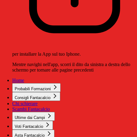
per installare la App sul tuo Iphone.
Mentre navighi nell'app, scorri il dito da sinistra a destra dello
schermo per tornare alle pagine precedenti
Home
Probabili Formazioni
Consigli Fantacalcio
Chi schierare
Scambi Fantacalcio
Ultime dai Campi
Voti Fantacalcio
Asta Fantacalcio