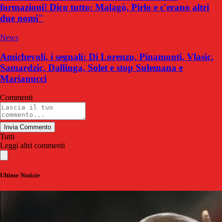
formazioni! Dico tutto: Malagò, Pirlo e c'erano altri
due nomi"
News
Amichevoli, i segnali: Di Lorenzo, Pinamonti, Vlasic,
Samardzic, Dallinga, Solet e stop Sulemana e
Marianucci
Commenti
Invia Commento
Tutti
Leggi altri commenti
Ultime Notizie