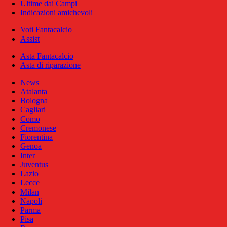
Ultime dai Campi
Indicazioni amichevoli
Voti Fantacalcio
Assist
Asta Fantacalcio
Asta di riparazione
News
Atalanta
Bologna
Cagliari
Como
Cremonese
Fiorentina
Genoa
Inter
Juventus
Lazio
Lecce
Milan
Napoli
Parma
Pisa