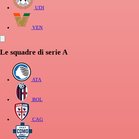
UDI
VEN
Le squadre di serie A
ATA
BOL
CAG