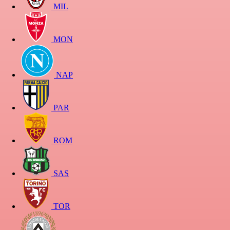
MIL
MON
NAP
PAR
ROM
SAS
TOR