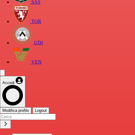
SAS
TOR
UDI
VEN
Accedi
Modifica profilo
Logout