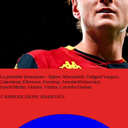
La probabile formazione
- Bijlow; Marcandalli, Ostigard/Vasquez,
Zatterstrom; Ellertsson, Frendrup, Amorim/Malinovskyi,
Sabelli/Martin; Ekhator, Vitinha; Colombo/Ekuban.
© RIPRODUZIONE RISERVATA