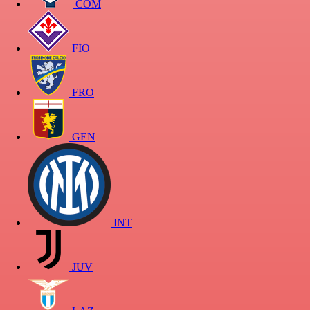
COM
FIO
FRO
GEN
INT
JUV