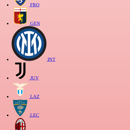
FRO
GEN
INT
JUV
LAZ
LEC