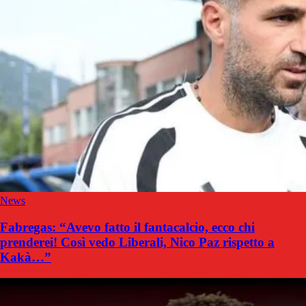
News
Fabregas: “Avevo fatto il fantacalcio, ecco chi
prenderei! Così vedo Liberali, Nico Paz rispetto a
Kakà…”