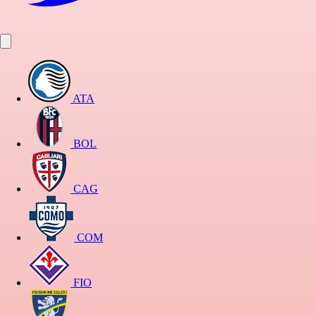
ATA
BOL
CAG
COM
FIO