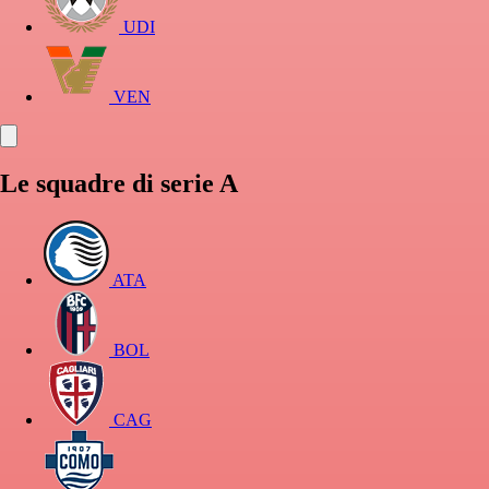
UDI
VEN
Le squadre di serie A
ATA
BOL
CAG