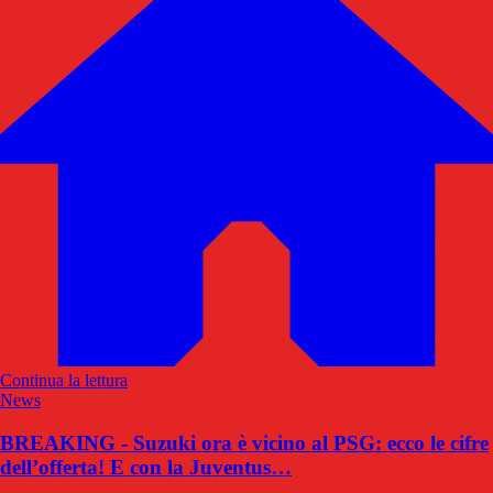
Continua la lettura
News
BREAKING - Suzuki ora è vicino al PSG: ecco le cifre
dell’offerta! E con la Juventus…