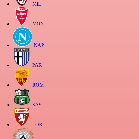
MIL
MON
NAP
PAR
ROM
SAS
TOR