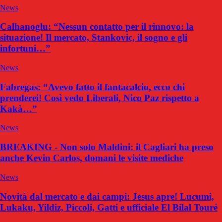
News
Calhanoglu: “Nessun contatto per il rinnovo: la
situazione! Il mercato, Stankovic, il sogno e gli
infortuni…”
News
Fabregas: “Avevo fatto il fantacalcio, ecco chi
prenderei! Così vedo Liberali, Nico Paz rispetto a
Kakà…”
News
BREAKING - Non solo Maldini: il Cagliari ha preso
anche Kevin Carlos, domani le visite mediche
News
Novità dal mercato e dai campi: Jesus apre! Lucumi,
Lukaku, Yildiz, Piccoli, Gatti e ufficiale El Bilal Touré