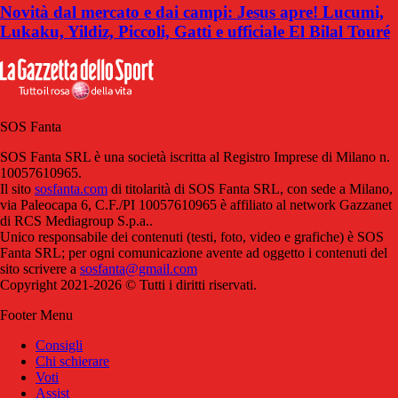
Novità dal mercato e dai campi: Jesus apre! Lucumi,
Lukaku, Yildiz, Piccoli, Gatti e ufficiale El Bilal Touré
SOS Fanta
SOS Fanta SRL è una società iscritta al Registro Imprese di Milano n.
10057610965.
Il sito
sosfanta.com
di titolarità di SOS Fanta SRL, con sede a Milano,
via Paleocapa 6, C.F./PI 10057610965 è affiliato al network Gazzanet
di RCS Mediagroup S.p.a..
Unico responsabile dei contenuti (testi, foto, video e grafiche) è SOS
Fanta SRL; per ogni comunicazione avente ad oggetto i contenuti del
sito scrivere a
sosfanta@gmail.com
Copyright 2021-2026 © Tutti i diritti riservati.
Footer Menu
Consigli
Chi schierare
Voti
Assist