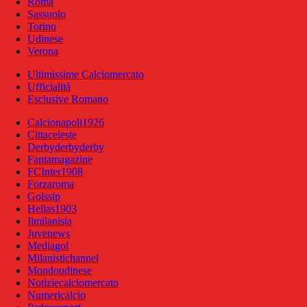
Roma
Sassuolo
Torino
Udinese
Verona
Ultimissime Calciomercato
Ufficialità
Esclusive Romano
Calcionapoli1926
Cittaceleste
Derbyderbyderby
Fantamagazine
FCInter1908
Forzaroma
Golssip
Hellas1903
Ilmilanista
Juvenews
Mediagol
Milanistichannel
Mondoudinese
Notiziecalciomercato
Numericalcio