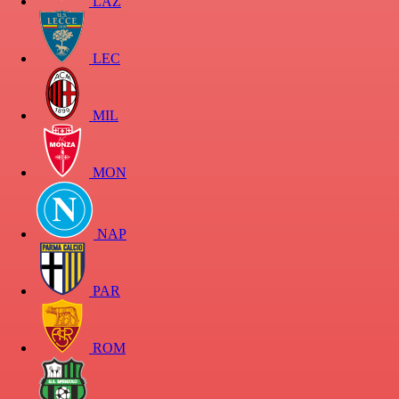
LAZ
LEC
MIL
MON
NAP
PAR
ROM