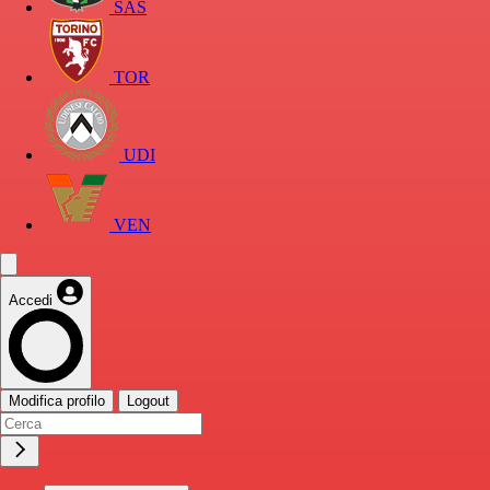
SAS
TOR
UDI
VEN
Accedi
Modifica profilo
Logout