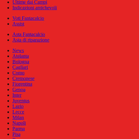
Ultime dai Campi
Indicazioni amichevoli
Voti Fantacalcio
Assist
Asta Fantacalcio
Asta di riparazione
News
Atalanta
Bologna
Cagliari
Como
Cremonese
Fiorentina
Genoa
Inter
Juventus
Lazio
Lecce
Milan
Napoli
Parma
Pisa