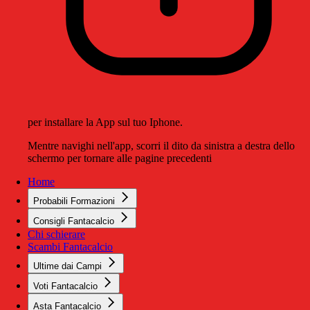
per installare la App sul tuo Iphone.
Mentre navighi nell'app, scorri il dito da sinistra a destra dello
schermo per tornare alle pagine precedenti
Home
Probabili Formazioni
Consigli Fantacalcio
Chi schierare
Scambi Fantacalcio
Ultime dai Campi
Voti Fantacalcio
Asta Fantacalcio