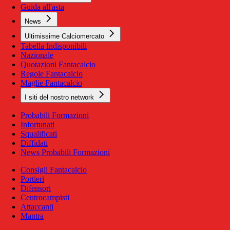
Guida all'asta
News
Ultimissime Calciomercato
Tabella Indisponibili
Nazionale
Quotazioni Fantacalcio
Regole Fantacalcio
Maglie Fantacalcio
I siti del nostro network
Probabili Formazioni
Infortunati
Squalificati
Diffidati
News Probabili Formazioni
Consigli Fantacalcio
Portieri
Difensori
Centrocampisti
Attaccanti
Mantra