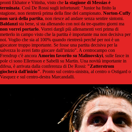
pronti Ekhator e Vitinha, visto che
la stagione di Messias è
terminata
. Così De Rossi sugli infortunati: "Junior ha finito la
stagione, non rientrerà prima della fine del campionato.
Norton-Cuffy
non sarà della partita
, non riesce ad andare senza sentire sintomi.
Baldanzi
sta bene, si sta allenando con noi da tre-quattro giorni ma
non vorrei portarlo
. Vorrei dargli più allenamenti veri prima di
metterlo in campo visto che la partita è importante ma non decisiva per
noi. Voglio che sia al 100% quando rientrerà perché per noi è un
giocatore troppo importante. Se fosse una partita decisiva per la
salvezza lo avrei fatto giocare dall’inizio". A centrocampo con
Frendrup c'è ancora
Amorim favorito su Malinovskyi
, sulle fasce in
pole ci sono Ellertsson e Sabelli su Martin. Una novità importante in
difesa, è arrivata dalla conferenza di De Rossi:
"Zatterstrom
giocherà dall'inizio"
. Pronto sul centro-sinistra, al centro o Ostigard o
Vasquez e sul centro-destra Marcandalli.