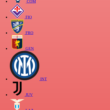
COM
FIO
FRO
GEN
INT
JUV