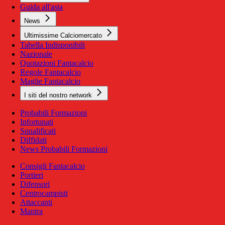
Guida all'asta
News
Ultimissime Calciomercato
Tabella Indisponibili
Nazionale
Quotazioni Fantacalcio
Regole Fantacalcio
Maglie Fantacalcio
I siti del nostro network
Probabili Formazioni
Infortunati
Squalificati
Diffidati
News Probabili Formazioni
Consigli Fantacalcio
Portieri
Difensori
Centrocampisti
Attaccanti
Mantra