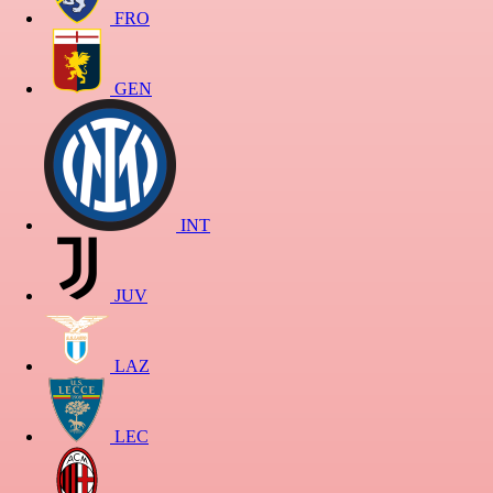
FRO
GEN
INT
JUV
LAZ
LEC