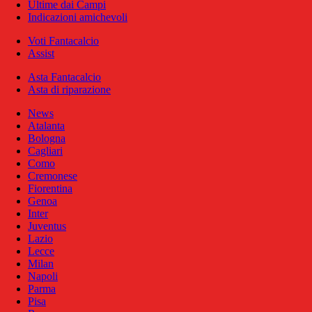
Ultime dai Campi
Indicazioni amichevoli
Voti Fantacalcio
Assist
Asta Fantacalcio
Asta di riparazione
News
Atalanta
Bologna
Cagliari
Como
Cremonese
Fiorentina
Genoa
Inter
Juventus
Lazio
Lecce
Milan
Napoli
Parma
Pisa