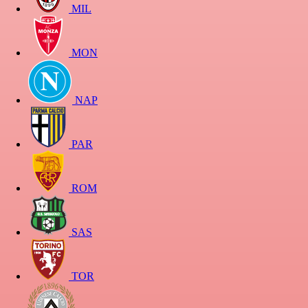
MIL
MON
NAP
PAR
ROM
SAS
TOR