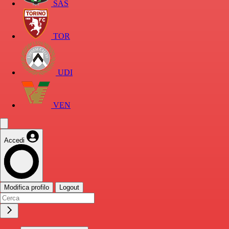
SAS
TOR
UDI
VEN
Accedi
Modifica profilo
Logout