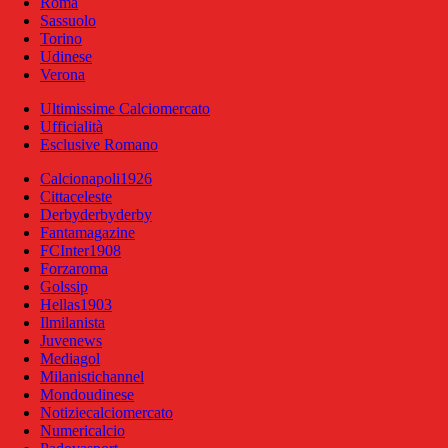
Roma
Sassuolo
Torino
Udinese
Verona
Ultimissime Calciomercato
Ufficialità
Esclusive Romano
Calcionapoli1926
Cittaceleste
Derbyderbyderby
Fantamagazine
FCInter1908
Forzaroma
Golssip
Hellas1903
Ilmilanista
Juvenews
Mediagol
Milanistichannel
Mondoudinese
Notiziecalciomercato
Numericalcio