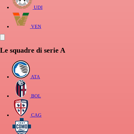
UDI
VEN
Le squadre di serie A
ATA
BOL
CAG