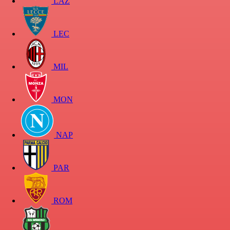
LAZ
LEC
MIL
MON
NAP
PAR
ROM