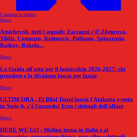
Continua la lettura
News
Amichevoli, tutti i segnali: Zaccagni c'è! Zhegrova,
Yildiz, Comuzzo, Kulenovic, Politano, Spinazzola,
Ratkov, Bakola...
News
La Guida all'asta per il fantacalcio 2026-2027: chi
prendere e la divisione fascia per fascia
News
ULTIM'ORA - El Bilal Touré lascia l'Atalanta e resta
in Serie A, c'è l'accordo! Ecco i dettagli dell'affare
News
HERE WE GO - Molina torna in Italia e al
fantacalcio: operazione chiusa, ecco cifre e dettagli