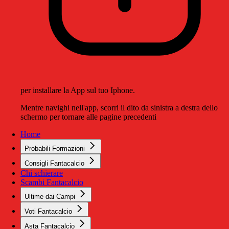
per installare la App sul tuo Iphone.
Mentre navighi nell'app, scorri il dito da sinistra a destra dello
schermo per tornare alle pagine precedenti
Home
Probabili Formazioni
Consigli Fantacalcio
Chi schierare
Scambi Fantacalcio
Ultime dai Campi
Voti Fantacalcio
Asta Fantacalcio