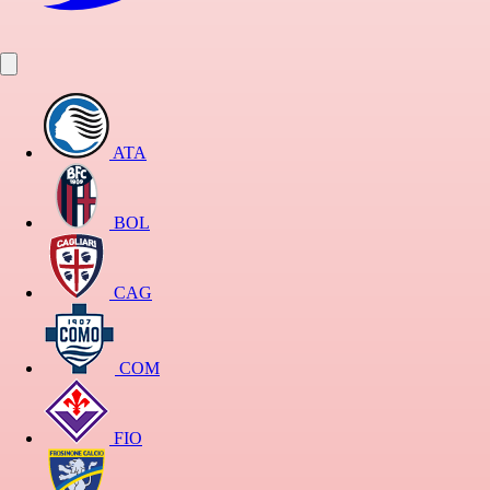
ATA
BOL
CAG
COM
FIO