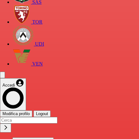
SAS
TOR
UDI
VEN
Accedi
Modifica profilo
Logout