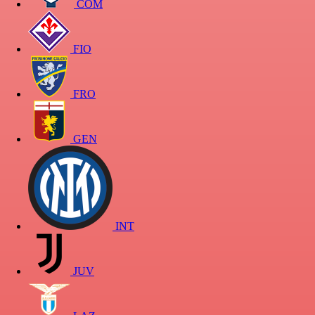
COM
FIO
FRO
GEN
INT
JUV