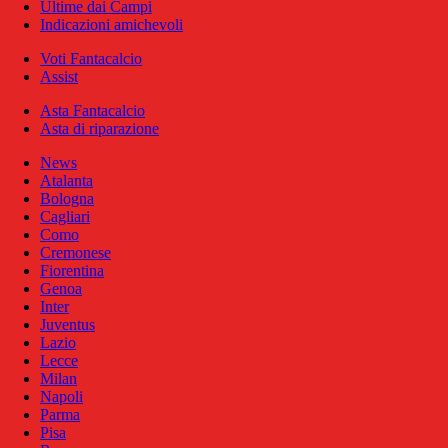
Ultime dai Campi
Indicazioni amichevoli
Voti Fantacalcio
Assist
Asta Fantacalcio
Asta di riparazione
News
Atalanta
Bologna
Cagliari
Como
Cremonese
Fiorentina
Genoa
Inter
Juventus
Lazio
Lecce
Milan
Napoli
Parma
Pisa