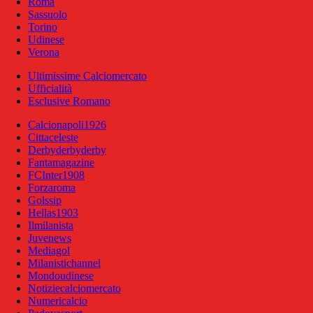
Roma
Sassuolo
Torino
Udinese
Verona
Ultimissime Calciomercato
Ufficialità
Esclusive Romano
Calcionapoli1926
Cittaceleste
Derbyderbyderby
Fantamagazine
FCInter1908
Forzaroma
Golssip
Hellas1903
Ilmilanista
Juvenews
Mediagol
Milanistichannel
Mondoudinese
Notiziecalciomercato
Numericalcio