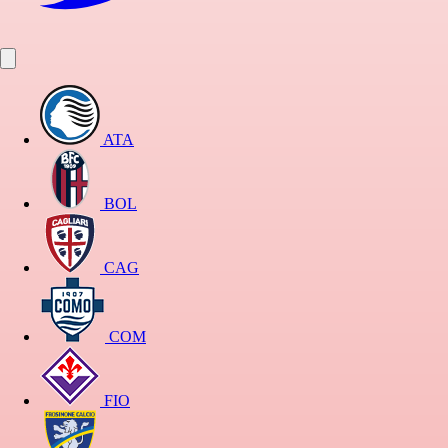
ATA
BOL
CAG
COM
FIO