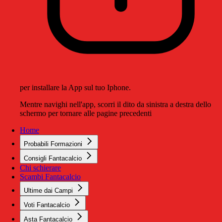
per installare la App sul tuo Iphone.
Mentre navighi nell'app, scorri il dito da sinistra a destra dello
schermo per tornare alle pagine precedenti
Home
Probabili Formazioni
Consigli Fantacalcio
Chi schierare
Scambi Fantacalcio
Ultime dai Campi
Voti Fantacalcio
Asta Fantacalcio