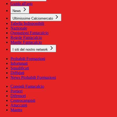
Guida all'asta
News
Ultimissime Calciomercato
Tabella Indisponibili
Nazionale
Quotazioni Fantacalcio
Regole Fantacalcio
Maglie Fantacalcio
I siti del nostro network
Probabili Formazioni
Infortunati
Squalificati
Diffidati
News Probabili Formazioni
Consigli Fantacalcio
Portieri
Difensori
Centrocampisti
Attaccanti
Mantra