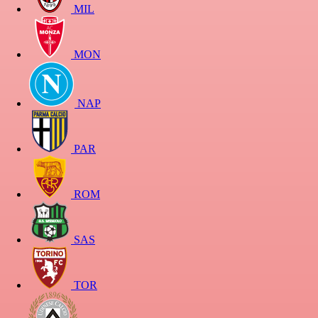
MIL
MON
NAP
PAR
ROM
SAS
TOR