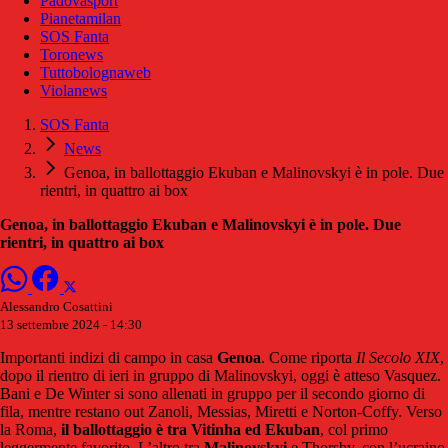
Padovasport
Pianetamilan
SOS Fanta
Toronews
Tuttobolognaweb
Violanews
SOS Fanta
News
Genoa, in ballottaggio Ekuban e Malinovskyi è in pole. Due
rientri, in quattro ai box
Genoa, in ballottaggio Ekuban e Malinovskyi è in pole. Due
rientri, in quattro ai box
Alessandro Cosattini
13 settembre 2024 - 14:30
Importanti indizi di campo in casa
Genoa
. Come riporta
Il Secolo XIX
,
dopo il rientro di ieri in gruppo di Malinovskyi, oggi è atteso Vasquez.
Bani e De Winter si sono allenati in gruppo per il secondo giorno di
fila, mentre restano out Zanoli, Messias, Miretti e Norton-Coffy. Verso
la Roma,
il ballottaggio è tra Vitinha ed Ekuban
, col primo
leggermente favorito. L’altro tra
Malinovskyi
e Thorsby, con l’ucraino