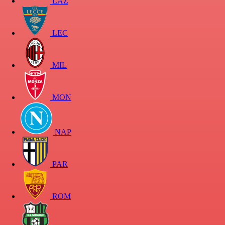
LAZ
LEC
MIL
MON
NAP
PAR
ROM