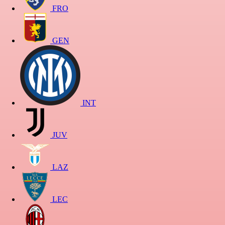
FRO
GEN
INT
JUV
LAZ
LEC