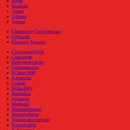
Roma
Sassuolo
Torino
Udinese
Verona
Ultimissime Calciomercato
Ufficialità
Esclusive Romano
Calcionapoli1926
Cittaceleste
Derbyderbyderby
Fantamagazine
FCInter1908
Forzaroma
Golssip
Hellas1903
Ilmilanista
Juvenews
Mediagol
Milanistichannel
Mondoudinese
Notiziecalciomercato
Numericalcio