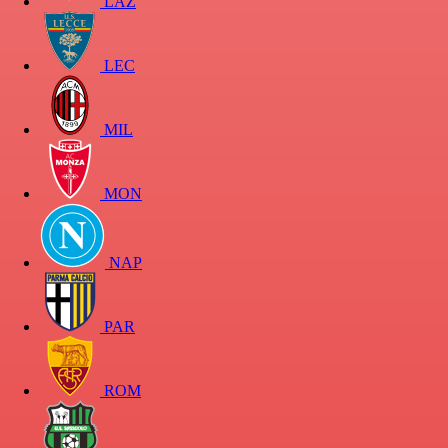
LAZ
LEC
MIL
MON
NAP
PAR
ROM