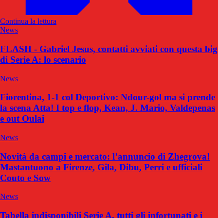
Continua la lettura
News
FLASH - Gabriel Jesus, contatti avviati con questa big
di Serie A: lo scenario
News
Fiorentina, 1-1 col Deportivo: Ndour-gol ma si prende
la scena Atta! I top e flop, Kean, J. Mario, Valdepenas
e out Oulai
News
Novità da campi e mercato: l’annuncio di Zhegrova!
Mastantuono a Firenze, Gila, Dibu, Perri e ufficiali
Couto e Sow
News
Tabella indisponibili Serie A, tutti gli infortunati e i