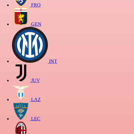
FRO
GEN
INT
JUV
LAZ
LEC