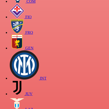
COM
FIO
FRO
GEN
INT
JUV