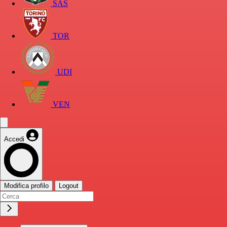
SAS
TOR
UDI
VEN
Accedi
Modifica profilo
Logout