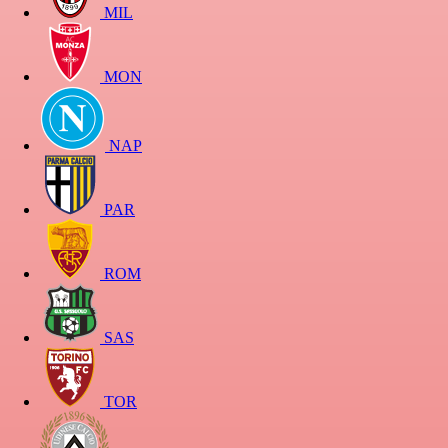
MIL
MON
NAP
PAR
ROM
SAS
TOR