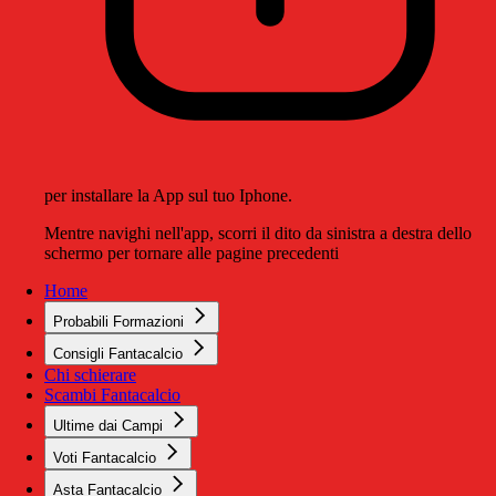
per installare la App sul tuo Iphone.
Mentre navighi nell'app, scorri il dito da sinistra a destra dello
schermo per tornare alle pagine precedenti
Home
Probabili Formazioni
Consigli Fantacalcio
Chi schierare
Scambi Fantacalcio
Ultime dai Campi
Voti Fantacalcio
Asta Fantacalcio