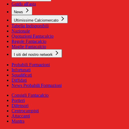
Guida all'asta
News
Ultimissime Calciomercato
Tabella Indisponibili
Nazionale
Quotazioni Fantacalcio
Regole Fantacalcio
Maglie Fantacalcio
I siti del nostro network
Probabili Formazioni
Infortunati
Squalificati
Diffidati
News Probabili Formazioni
Consigli Fantacalcio
Portieri
Difensori
Centrocampisti
Attaccanti
Mantra