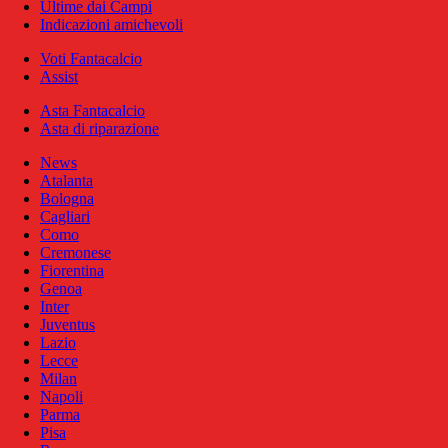
Ultime dai Campi
Indicazioni amichevoli
Voti Fantacalcio
Assist
Asta Fantacalcio
Asta di riparazione
News
Atalanta
Bologna
Cagliari
Como
Cremonese
Fiorentina
Genoa
Inter
Juventus
Lazio
Lecce
Milan
Napoli
Parma
Pisa