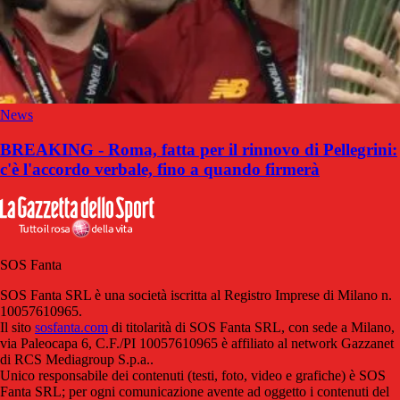
News
BREAKING - Roma, fatta per il rinnovo di Pellegrini:
c'è l'accordo verbale, fino a quando firmerà
SOS Fanta
SOS Fanta SRL è una società iscritta al Registro Imprese di Milano n.
10057610965.
Il sito
sosfanta.com
di titolarità di SOS Fanta SRL, con sede a Milano,
via Paleocapa 6, C.F./PI 10057610965 è affiliato al network Gazzanet
di RCS Mediagroup S.p.a..
Unico responsabile dei contenuti (testi, foto, video e grafiche) è SOS
Fanta SRL; per ogni comunicazione avente ad oggetto i contenuti del