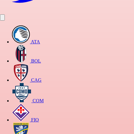
ATA
BOL
CAG
COM
FIO