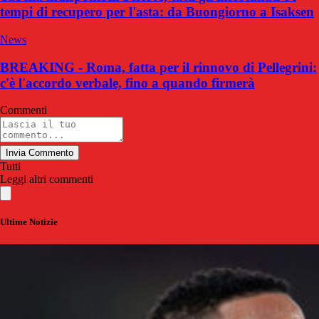
tempi di recupero per l'asta: da Buongiorno a Isaksen
News
BREAKING - Roma, fatta per il rinnovo di Pellegrini:
c'è l'accordo verbale, fino a quando firmerà
Commenti
Invia Commento
Tutti
Leggi altri commenti
Ultime Notizie