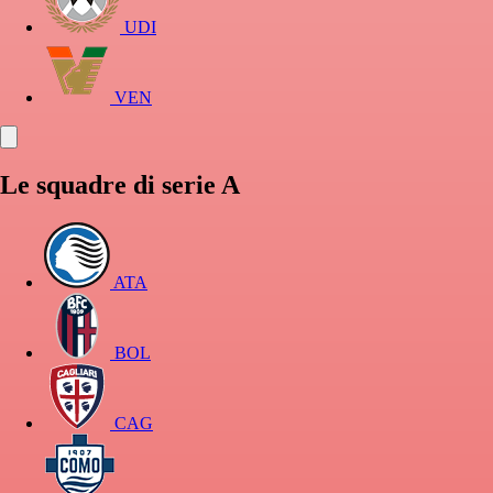
UDI
VEN
Le squadre di serie A
ATA
BOL
CAG