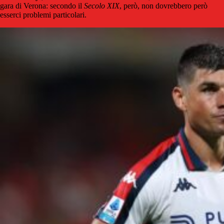
gara di Verona: secondo il
Secolo XIX
, però, non dovrebbero però
esserci problemi particolari.