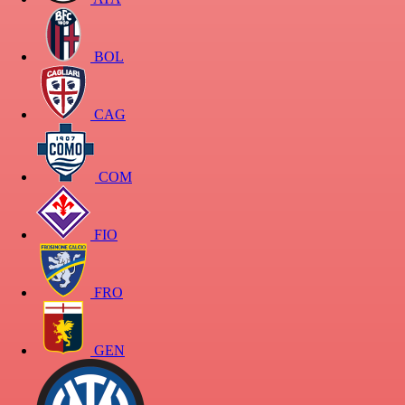
BOL
CAG
COM
FIO
FRO
GEN