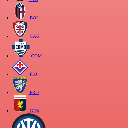
BOL
CAG
COM
FIO
FRO
GEN