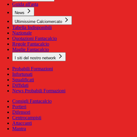
Guida all'asta
News
Ultimissime Calciomercato
Tabella Indisponibili
Nazionale
Quotazioni Fantacalcio
Regole Fantacalcio
Maglie Fantacalcio
I siti del nostro network
Probabili Formazioni
Infortunati
Squalificati
Diffidati
News Probabili Formazioni
Consigli Fantacalcio
Portieri
Difensori
Centrocampisti
Attaccanti
Mantra