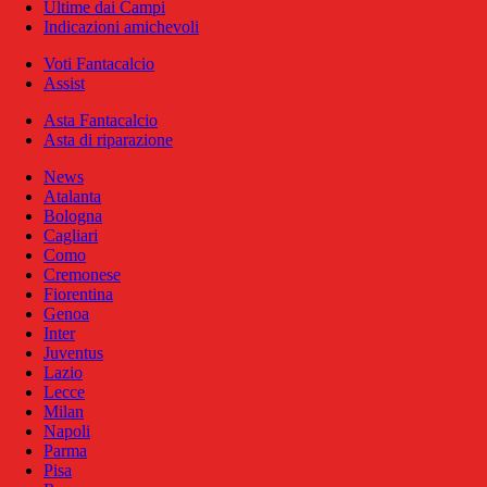
Ultime dai Campi
Indicazioni amichevoli
Voti Fantacalcio
Assist
Asta Fantacalcio
Asta di riparazione
News
Atalanta
Bologna
Cagliari
Como
Cremonese
Fiorentina
Genoa
Inter
Juventus
Lazio
Lecce
Milan
Napoli
Parma
Pisa