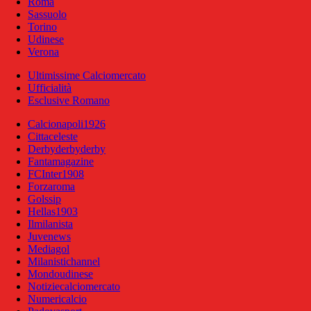
Roma
Sassuolo
Torino
Udinese
Verona
Ultimissime Calciomercato
Ufficialità
Esclusive Romano
Calcionapoli1926
Cittaceleste
Derbyderbyderby
Fantamagazine
FCInter1908
Forzaroma
Golssip
Hellas1903
Ilmilanista
Juvenews
Mediagol
Milanistichannel
Mondoudinese
Notiziecalciomercato
Numericalcio