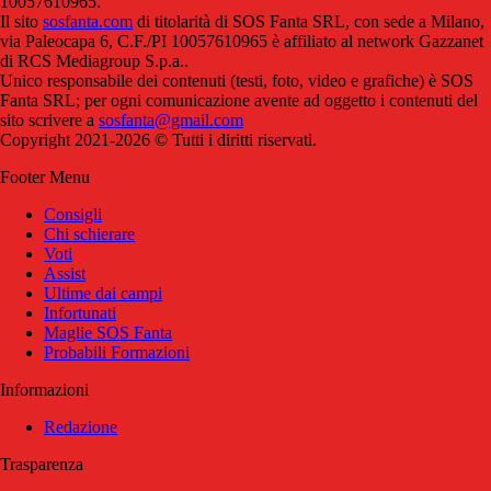
10057610965.
Il sito
sosfanta.com
di titolarità di SOS Fanta SRL, con sede a Milano,
via Paleocapa 6, C.F./PI 10057610965 è affiliato al network Gazzanet
di RCS Mediagroup S.p.a..
Unico responsabile dei contenuti (testi, foto, video e grafiche) è SOS
Fanta SRL; per ogni comunicazione avente ad oggetto i contenuti del
sito scrivere a
sosfanta@gmail.com
Copyright 2021-2026 © Tutti i diritti riservati.
Footer Menu
Consigli
Chi schierare
Voti
Assist
Ultime dai campi
Infortunati
Maglie SOS Fanta
Probabili Formazioni
Informazioni
Redazione
Trasparenza