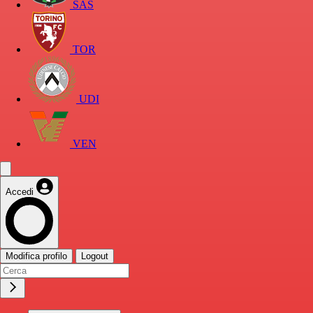
SAS
TOR
UDI
VEN
Accedi
Modifica profilo
Logout