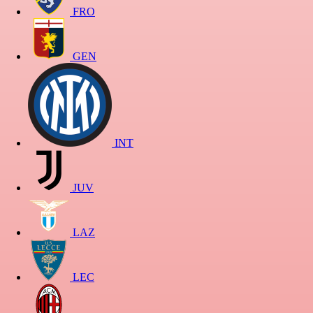
FRO
GEN
INT
JUV
LAZ
LEC