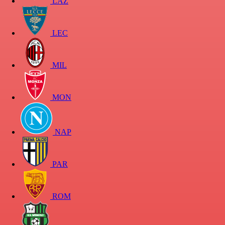
LAZ
LEC
MIL
MON
NAP
PAR
ROM