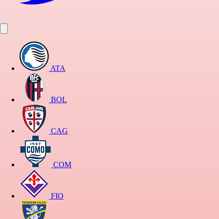
ATA
BOL
CAG
COM
FIO