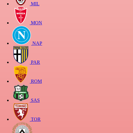
MIL
MON
NAP
PAR
ROM
SAS
TOR