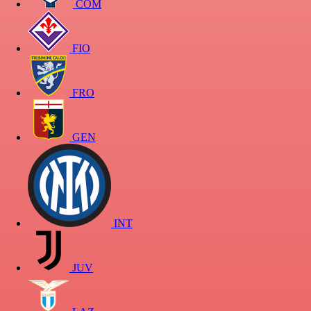
COM
FIO
FRO
GEN
INT
JUV