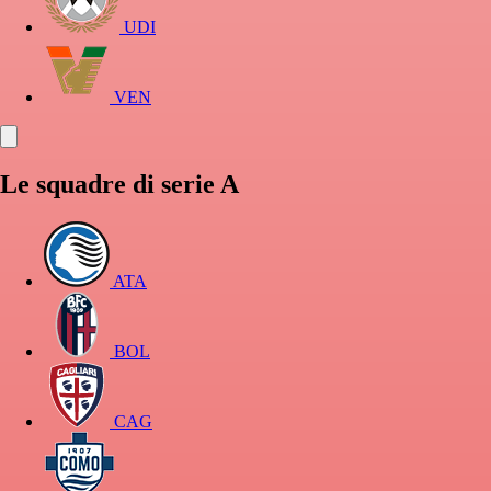
UDI
VEN
Le squadre di serie A
ATA
BOL
CAG