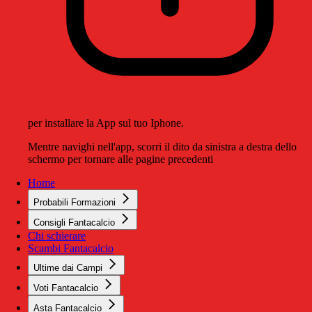
per installare la App sul tuo Iphone.
Mentre navighi nell'app, scorri il dito da sinistra a destra dello
schermo per tornare alle pagine precedenti
Home
Probabili Formazioni
Consigli Fantacalcio
Chi schierare
Scambi Fantacalcio
Ultime dai Campi
Voti Fantacalcio
Asta Fantacalcio