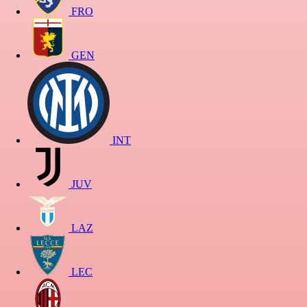
FRO
GEN
INT
JUV
LAZ
LEC