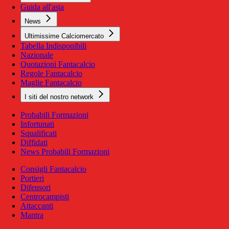
Guida all'asta
News
Ultimissime Calciomercato
Tabella Indisponibili
Nazionale
Quotazioni Fantacalcio
Regole Fantacalcio
Maglie Fantacalcio
I siti del nostro network
Probabili Formazioni
Infortunati
Squalificati
Diffidati
News Probabili Formazioni
Consigli Fantacalcio
Portieri
Difensori
Centrocampisti
Attaccanti
Mantra