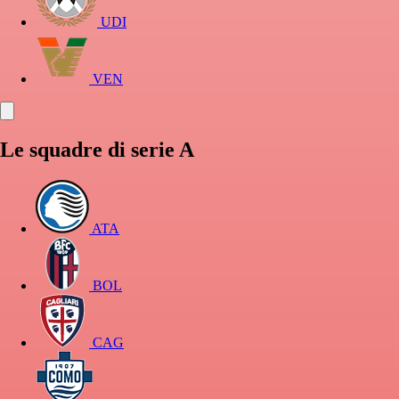
UDI
VEN
Le squadre di serie A
ATA
BOL
CAG