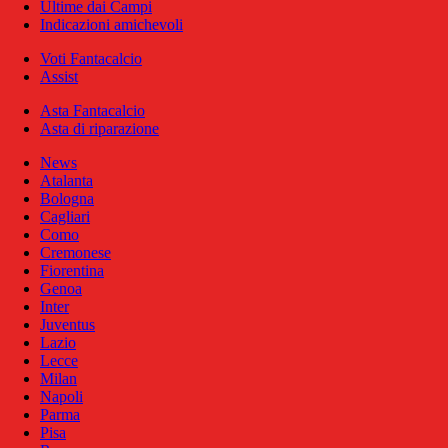
Ultime dai Campi
Indicazioni amichevoli
Voti Fantacalcio
Assist
Asta Fantacalcio
Asta di riparazione
News
Atalanta
Bologna
Cagliari
Como
Cremonese
Fiorentina
Genoa
Inter
Juventus
Lazio
Lecce
Milan
Napoli
Parma
Pisa