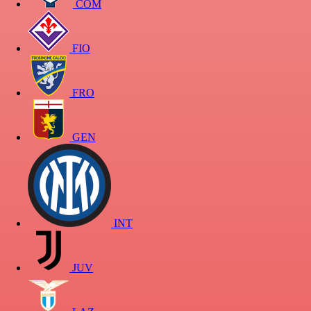
COM
FIO
FRO
GEN
INT
JUV