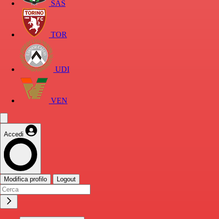
SAS
TOR
UDI
VEN
Accedi
Modifica profilo
Logout