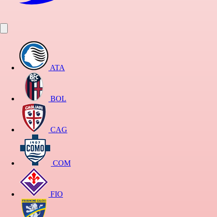
ATA
BOL
CAG
COM
FIO