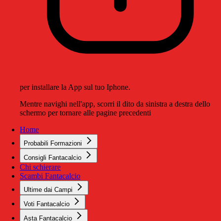
per installare la App sul tuo Iphone.
Mentre navighi nell'app, scorri il dito da sinistra a destra dello
schermo per tornare alle pagine precedenti
Home
Probabili Formazioni
Consigli Fantacalcio
Chi schierare
Scambi Fantacalcio
Ultime dai Campi
Voti Fantacalcio
Asta Fantacalcio