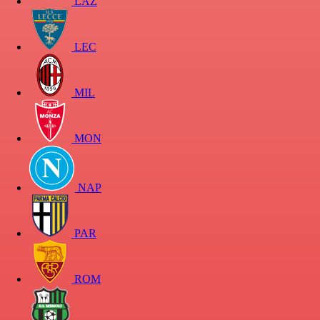
LAZ
LEC
MIL
MON
NAP
PAR
ROM