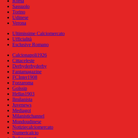
Roma
Sassuolo
Torino
Udinese
Verona
Ultimissime Calciomercato
Ufficialità
Esclusive Romano
Calcionapoli1926
Cittaceleste
Derbyderbyderby
Fantamagazine
FCInter1908
Forzaroma
Golssip
Hellas1903
Ilmilanista
Juvenews
Mediagol
Milanistichannel
Mondoudinese
Notiziecalciomercato
Numericalcio