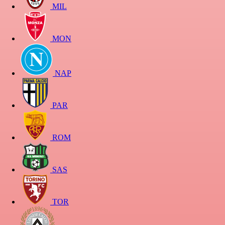
MIL
MON
NAP
PAR
ROM
SAS
TOR