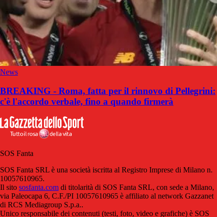
News
BREAKING - Roma, fatta per il rinnovo di Pellegrini:
c'è l'accordo verbale, fino a quando firmerà
SOS Fanta
SOS Fanta SRL è una società iscritta al Registro Imprese di Milano n.
10057610965.
Il sito
sosfanta.com
di titolarità di SOS Fanta SRL, con sede a Milano,
via Paleocapa 6, C.F./PI 10057610965 è affiliato al network Gazzanet
di RCS Mediagroup S.p.a..
Unico responsabile dei contenuti (testi, foto, video e grafiche) è SOS