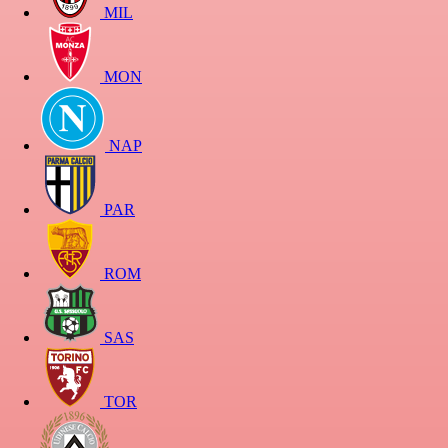
MIL
MON
NAP
PAR
ROM
SAS
TOR