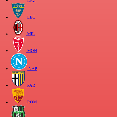
LAZ
LEC
MIL
MON
NAP
PAR
ROM