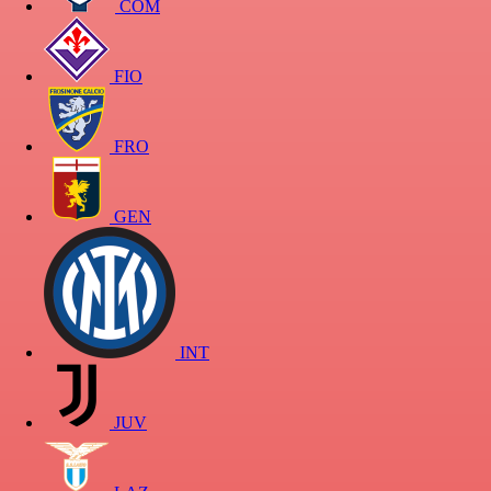
COM
FIO
FRO
GEN
INT
JUV