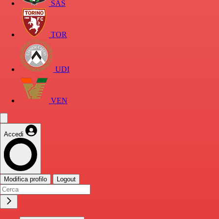
SAS
TOR
UDI
VEN
Accedi
Modifica profilo
Logout