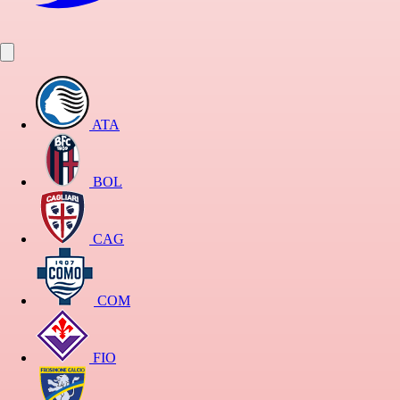
ATA
BOL
CAG
COM
FIO