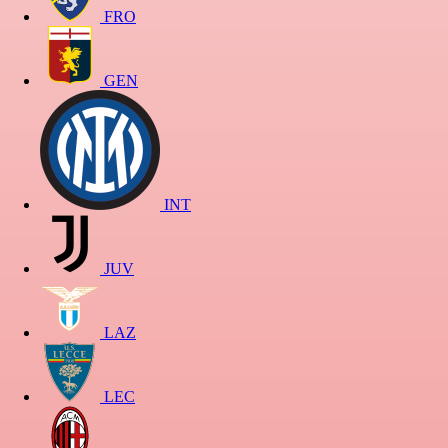
FRO
GEN
INT
JUV
LAZ
LEC