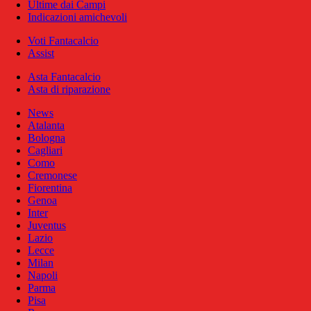
Ultime dai Campi
Indicazioni amichevoli
Voti Fantacalcio
Assist
Asta Fantacalcio
Asta di riparazione
News
Atalanta
Bologna
Cagliari
Como
Cremonese
Fiorentina
Genoa
Inter
Juventus
Lazio
Lecce
Milan
Napoli
Parma
Pisa