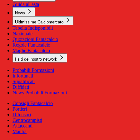
Guida all'asta
News
Ultimissime Calciomercato
Tabella Indisponibili
Nazionale
Quotazioni Fantacalcio
Regole Fantacalcio
Maglie Fantacalcio
I siti del nostro network
Probabili Formazioni
Infortunati
Squalificati
Diffidati
News Probabili Formazioni
Consigli Fantacalcio
Portieri
Difensori
Centrocampisti
Attaccanti
Mantra