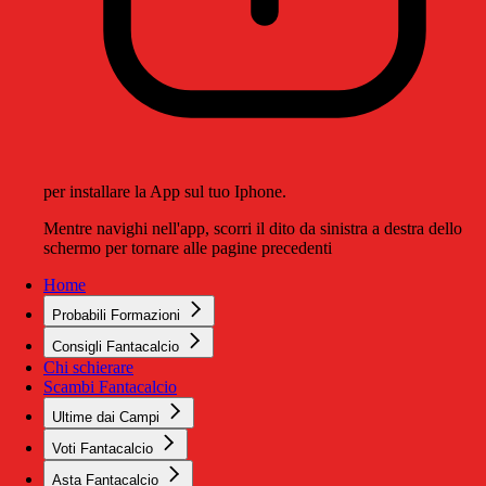
per installare la App sul tuo Iphone.
Mentre navighi nell'app, scorri il dito da sinistra a destra dello
schermo per tornare alle pagine precedenti
Home
Probabili Formazioni
Consigli Fantacalcio
Chi schierare
Scambi Fantacalcio
Ultime dai Campi
Voti Fantacalcio
Asta Fantacalcio