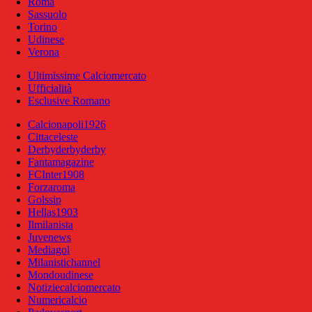
Roma
Sassuolo
Torino
Udinese
Verona
Ultimissime Calciomercato
Ufficialità
Esclusive Romano
Calcionapoli1926
Cittaceleste
Derbyderbyderby
Fantamagazine
FCInter1908
Forzaroma
Golssip
Hellas1903
Ilmilanista
Juvenews
Mediagol
Milanistichannel
Mondoudinese
Notiziecalciomercato
Numericalcio