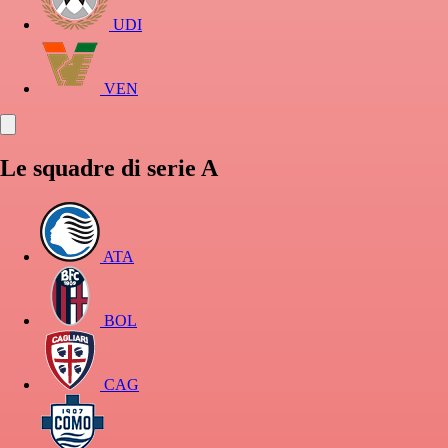
UDI
VEN
Le squadre di serie A
ATA
BOL
CAG