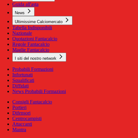
Guida all'asta
News
Ultimissime Calciomercato
Tabella Indisponibili
Nazionale
Quotazioni Fantacalcio
Regole Fantacalcio
Maglie Fantacalcio
I siti del nostro network
Probabili Formazioni
Infortunati
Squalificati
Diffidati
News Probabili Formazioni
Consigli Fantacalcio
Portieri
Difensori
Centrocampisti
Attaccanti
Mantra