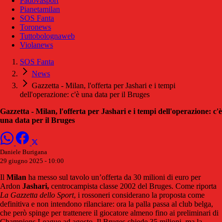
Padovasport
Pianetamilan
SOS Fanta
Toronews
Tuttobolognaweb
Violanews
SOS Fanta
News
Gazzetta - Milan, l'offerta per Jashari e i tempi
dell'operazione: c'è una data per il Bruges
Gazzetta - Milan, l'offerta per Jashari e i tempi dell'operazione: c'è
una data per il Bruges
Daniele Burigana
29 giugno 2025 - 10:00
Il
Milan
ha messo sul tavolo un’offerta da 30 milioni di euro per
Ardon
Jashari,
centrocampista classe 2002 del Bruges. Come riporta
La Gazzetta dello Sport
, i rossoneri considerano la proposta come
definitiva e non intendono rilanciare: ora la palla passa al club belga,
che però spinge per trattenere il giocatore almeno fino ai preliminari di
Champions League ad agosto. Il Bruges chiede 35 milioni, ma la