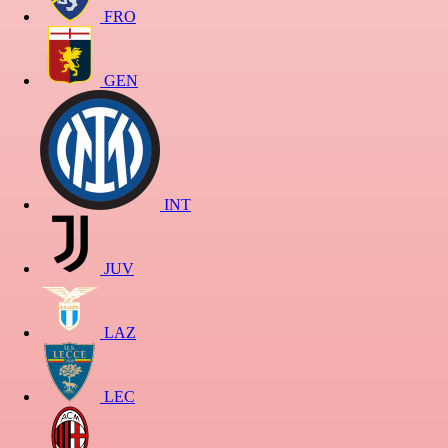
FRO
GEN
INT
JUV
LAZ
LEC