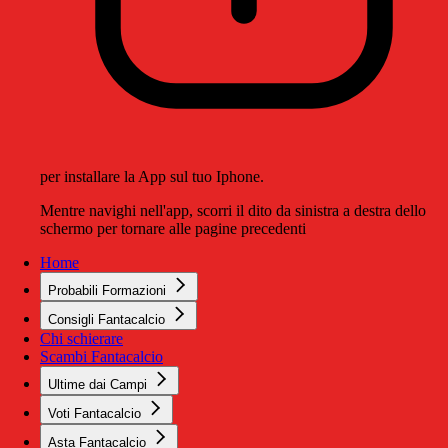
per installare la App sul tuo Iphone.
Mentre navighi nell'app, scorri il dito da sinistra a destra dello
schermo per tornare alle pagine precedenti
Home
Probabili Formazioni
Consigli Fantacalcio
Chi schierare
Scambi Fantacalcio
Ultime dai Campi
Voti Fantacalcio
Asta Fantacalcio