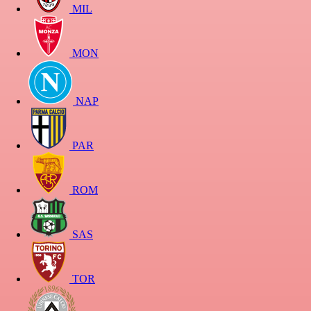
MIL
MON
NAP
PAR
ROM
SAS
TOR