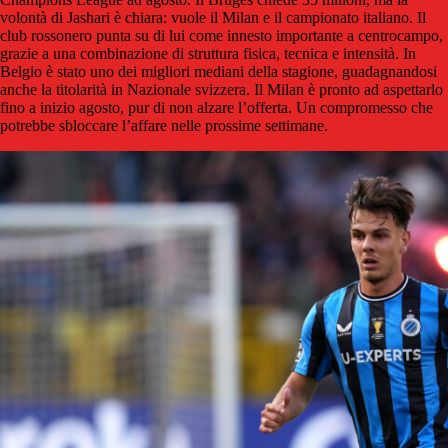
volontà di Jashari è chiara: vuole il Milan e il campionato italiano. Il
club rossonero punta su di lui come innesto importante a centrocampo,
grazie a una combinazione di struttura fisica, tecnica e intensità. In
Belgio è stato uno dei migliori mediani della stagione, guadagnandosi
anche la titolarità in Nazionale svizzera. Il Milan è pronto ad aspettarlo
fino a inizio agosto, pur di non alzare l’offerta. Un compromesso che
potrebbe sbloccare l’affare nelle prossime settimane.