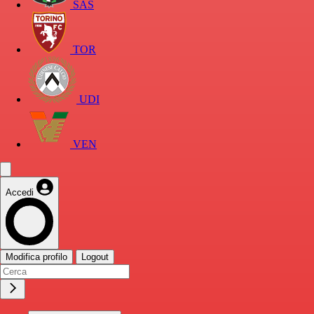
SAS
TOR
UDI
VEN
Accedi
Modifica profilo
Logout