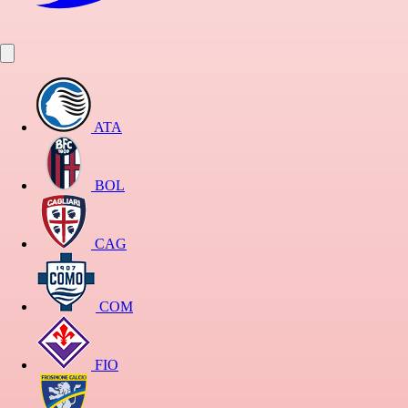
ATA
BOL
CAG
COM
FIO