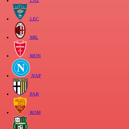
LAZ
LEC
MIL
MON
NAP
PAR
ROM