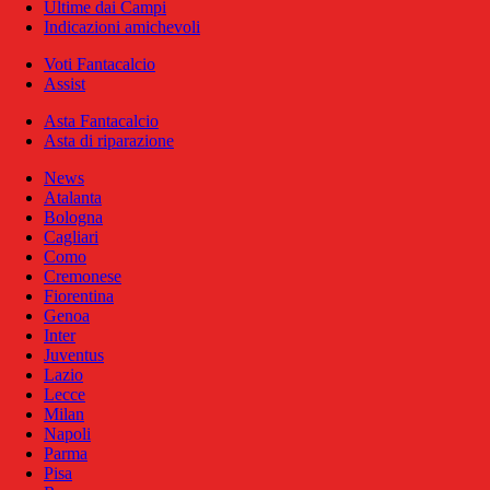
Ultime dai Campi
Indicazioni amichevoli
Voti Fantacalcio
Assist
Asta Fantacalcio
Asta di riparazione
News
Atalanta
Bologna
Cagliari
Como
Cremonese
Fiorentina
Genoa
Inter
Juventus
Lazio
Lecce
Milan
Napoli
Parma
Pisa