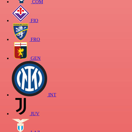
COM
FIO
FRO
GEN
INT
JUV