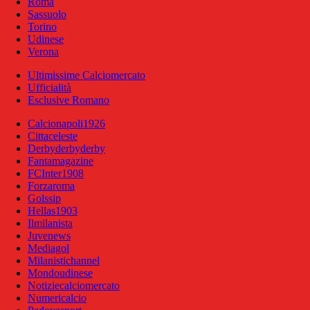
Roma
Sassuolo
Torino
Udinese
Verona
Ultimissime Calciomercato
Ufficialità
Esclusive Romano
Calcionapoli1926
Cittaceleste
Derbyderbyderby
Fantamagazine
FCInter1908
Forzaroma
Golssip
Hellas1903
Ilmilanista
Juvenews
Mediagol
Milanistichannel
Mondoudinese
Notiziecalciomercato
Numericalcio