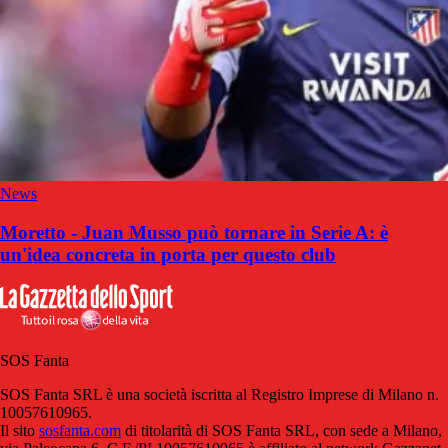
News
Moretto - Juan Musso può tornare in Serie A: è
un'idea concreta in porta per questo club
SOS Fanta
SOS Fanta SRL è una società iscritta al Registro Imprese di Milano n.
10057610965.
Il sito
sosfanta.com
di titolarità di SOS Fanta SRL, con sede a Milano,