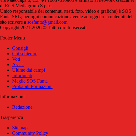
via Paleocapa 6, C.F./PI 10057610965 è affiliato al network Gazzanet
di RCS Mediagroup S.p.a..
Unico responsabile dei contenuti (testi, foto, video e grafiche) è SOS
Fanta SRL; per ogni comunicazione avente ad oggetto i contenuti del
sito scrivere a
sosfanta@gmail.com
Copyright 2021-2026 © Tutti i diritti riservati.
Footer Menu
Consigli
Chi schierare
Voti
Assist
Ultime dai campi
Infortunati
Maglie SOS Fanta
Probabili Formazioni
Informazioni
Redazione
Trasparenza
Sitemap
Community Policy