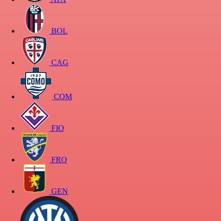
BOL
CAG
COM
FIO
FRO
GEN