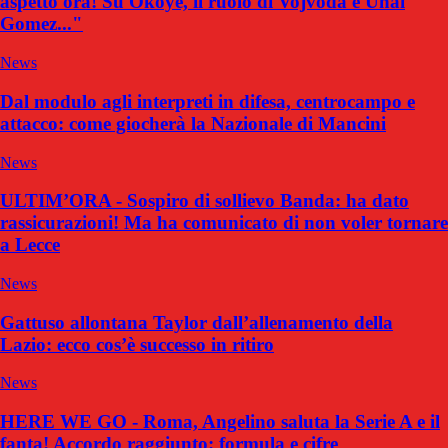
aspetto ora! Su Okoye, il ruolo di Vojvoda e Unai
Gomez..."
News
Dal modulo agli interpreti in difesa, centrocampo e
attacco: come giocherà la Nazionale di Mancini
News
ULTIM’ORA - Sospiro di sollievo Banda: ha dato
rassicurazioni! Ma ha comunicato di non voler tornare
a Lecce
News
Gattuso allontana Taylor dall’allenamento della
Lazio: ecco cos’è successo in ritiro
News
HERE WE GO - Roma, Angelino saluta la Serie A e il
fanta! Accordo raggiunto: formula e cifre