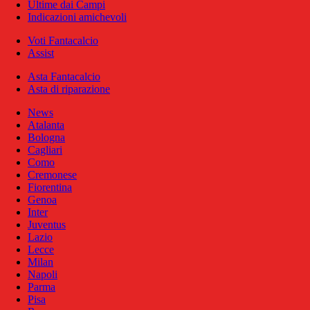
Ultime dai Campi
Indicazioni amichevoli
Voti Fantacalcio
Assist
Asta Fantacalcio
Asta di riparazione
News
Atalanta
Bologna
Cagliari
Como
Cremonese
Fiorentina
Genoa
Inter
Juventus
Lazio
Lecce
Milan
Napoli
Parma
Pisa