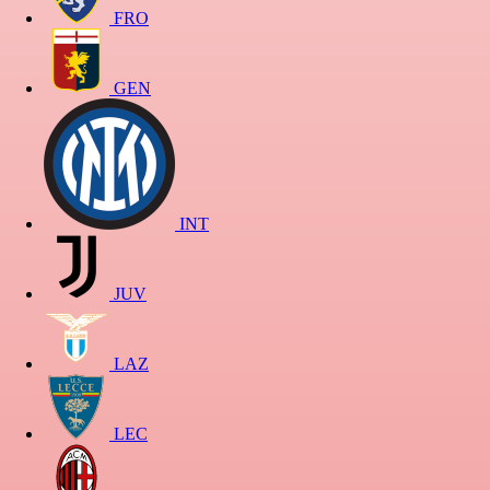
FRO
GEN
INT
JUV
LAZ
LEC