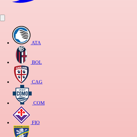
ATA
BOL
CAG
COM
FIO