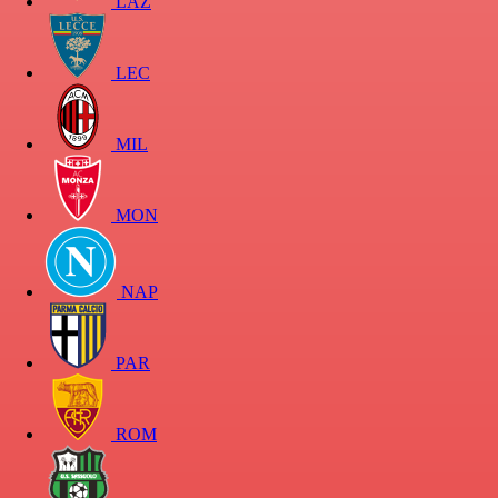
LAZ
LEC
MIL
MON
NAP
PAR
ROM