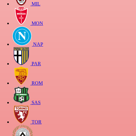
MIL
MON
NAP
PAR
ROM
SAS
TOR