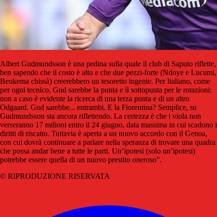
Albert Gudmundsson è una pedina sulla quale il club di Saputo riflette,
ben sapendo che il costo è alto e che due pezzi-forte (Ndoye e Lucumi,
Beukema chissà) creerebbero un tesoretto ingente. Per Italiano, come
per ogni tecnico, Gud sarebbe la punta e il sottopunta per le rotazioni:
non a caso è evidente la ricerca di una terza punta e di un altro
Odgaard. Gud sarebbe... entrambi. E la Fiorentina? Semplice, su
Gudmundsson sta ancora riflettendo. La certezza è che i viola non
verseranno 17 milioni entro il 24 giugno, data massima in cui scadono i
diritti di riscatto. Tuttavia è aperta a un nuovo accordo con il Genoa,
con cui dovrà continuare a parlare nella speranza di trovare una quadra
che possa andar bene a tutte le parti. Un’ipotesi (solo un’ipotesi)
potrebbe essere quella di un nuovo prestito oneroso".
© RIPRODUZIONE RISERVATA