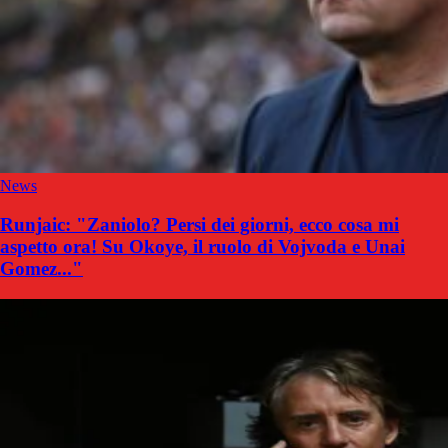
News
Runjaic: "Zaniolo? Persi dei giorni, ecco cosa mi
aspetto ora! Su Okoye, il ruolo di Vojvoda e Unai
Gomez..."