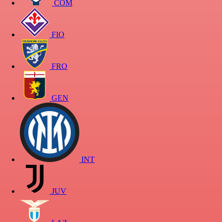
COM
FIO
FRO
GEN
INT
JUV