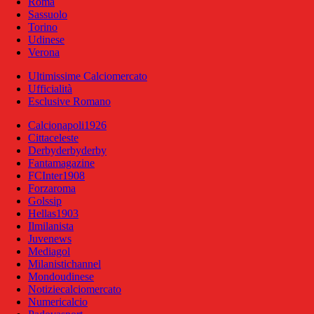
Roma
Sassuolo
Torino
Udinese
Verona
Ultimissime Calciomercato
Ufficialità
Esclusive Romano
Calcionapoli1926
Cittaceleste
Derbyderbyderby
Fantamagazine
FCInter1908
Forzaroma
Golssip
Hellas1903
Ilmilanista
Juvenews
Mediagol
Milanistichannel
Mondoudinese
Notiziecalciomercato
Numericalcio