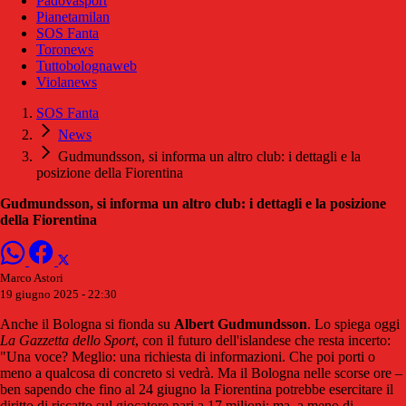
Padovasport
Pianetamilan
SOS Fanta
Toronews
Tuttobolognaweb
Violanews
SOS Fanta
News
Gudmundsson, si informa un altro club: i dettagli e la
posizione della Fiorentina
Gudmundsson, si informa un altro club: i dettagli e la posizione
della Fiorentina
Marco Astori
19 giugno 2025 - 22:30
Anche il Bologna si fionda su
Albert Gudmundsson
. Lo spiega oggi
La Gazzetta dello Sport
, con il futuro dell'islandese che resta incerto:
"Una voce? Meglio: una richiesta di informazioni. Che poi porti o
meno a qualcosa di concreto si vedrà. Ma il Bologna nelle scorse ore –
ben sapendo che fino al 24 giugno la Fiorentina potrebbe esercitare il
diritto di riscatto sul giocatore pari a 17 milioni: ma, a meno di