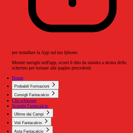
per installare la App sul tuo Iphone.
Mentre navighi nell'app, scorri il dito da sinistra a destra dello
schermo per tornare alle pagine precedenti
Home
Probabili Formazioni
Consigli Fantacalcio
Chi schierare
Scambi Fantacalcio
Ultime dai Campi
Voti Fantacalcio
Asta Fantacalcio