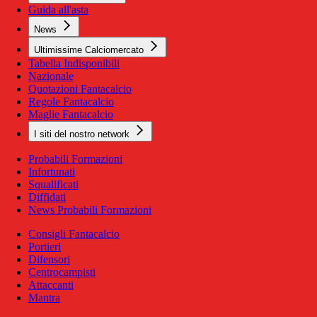
Guida all'asta
News
Ultimissime Calciomercato
Tabella Indisponibili
Nazionale
Quotazioni Fantacalcio
Regole Fantacalcio
Maglie Fantacalcio
I siti del nostro network
Probabili Formazioni
Infortunati
Squalificati
Diffidati
News Probabili Formazioni
Consigli Fantacalcio
Portieri
Difensori
Centrocampisti
Attaccanti
Mantra