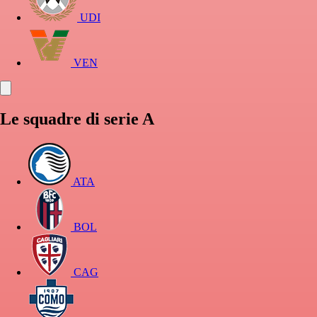
UDI
VEN
Le squadre di serie A
ATA
BOL
CAG