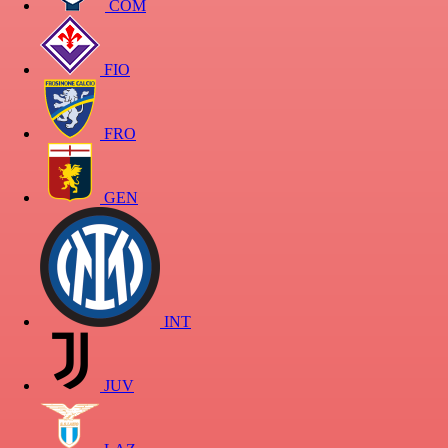
COM
FIO
FRO
GEN
INT
JUV