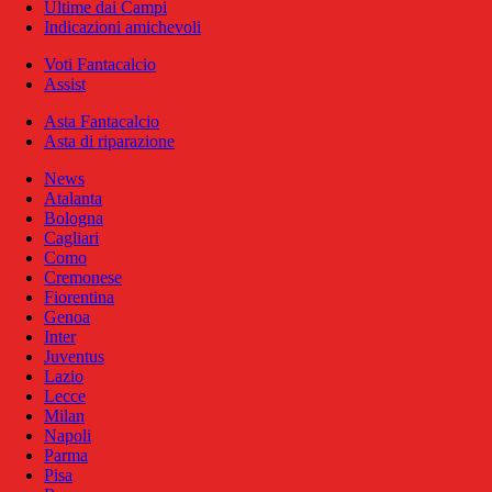
Ultime dai Campi
Indicazioni amichevoli
Voti Fantacalcio
Assist
Asta Fantacalcio
Asta di riparazione
News
Atalanta
Bologna
Cagliari
Como
Cremonese
Fiorentina
Genoa
Inter
Juventus
Lazio
Lecce
Milan
Napoli
Parma
Pisa