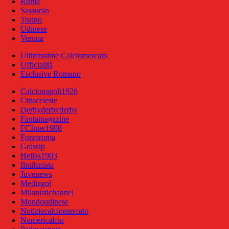
Roma
Sassuolo
Torino
Udinese
Verona
Ultimissime Calciomercato
Ufficialità
Esclusive Romano
Calcionapoli1926
Cittaceleste
Derbyderbyderby
Fantamagazine
FCInter1908
Forzaroma
Golssip
Hellas1903
Ilmilanista
Juvenews
Mediagol
Milanistichannel
Mondoudinese
Notiziecalciomercato
Numericalcio