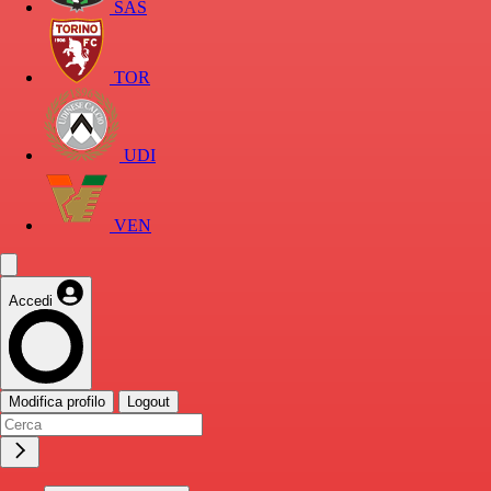
SAS
TOR
UDI
VEN
Accedi
Modifica profilo
Logout