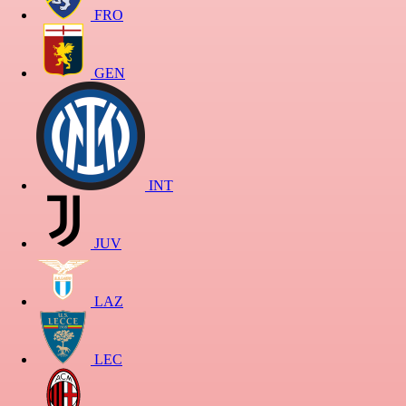
FRO
GEN
INT
JUV
LAZ
LEC