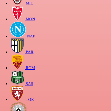
MIL
MON
NAP
PAR
ROM
SAS
TOR