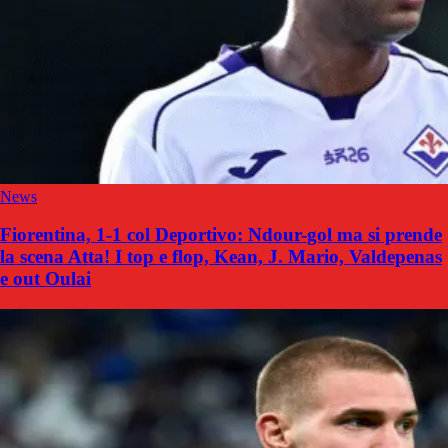
News
Fiorentina, 1-1 col Deportivo: Ndour-gol ma si prende
la scena Atta! I top e flop, Kean, J. Mario, Valdepenas
e out Oulai