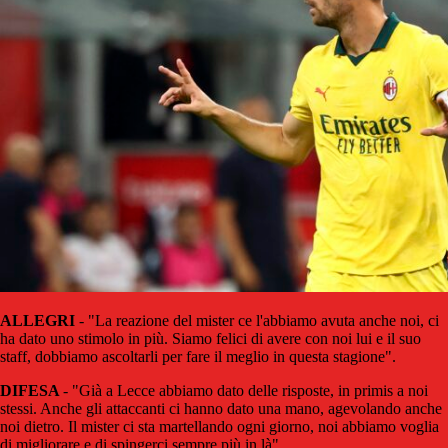
ALLEGRI
- "La reazione del mister ce l'abbiamo avuta anche noi, ci
ha dato uno stimolo in più. Siamo felici di avere con noi lui e il suo
staff, dobbiamo ascoltarli per fare il meglio in questa stagione".
DIFESA
- "Già a Lecce abbiamo dato delle risposte, in primis a noi
stessi. Anche gli attaccanti ci hanno dato una mano, agevolando anche
noi dietro. Il mister ci sta martellando ogni giorno, noi abbiamo voglia
di migliorare e di spingerci sempre più in là".