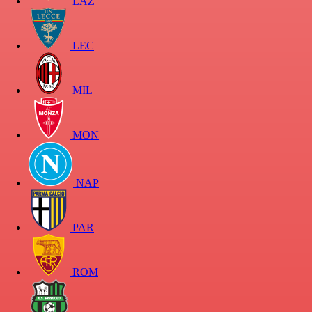
LAZ
LEC
MIL
MON
NAP
PAR
ROM