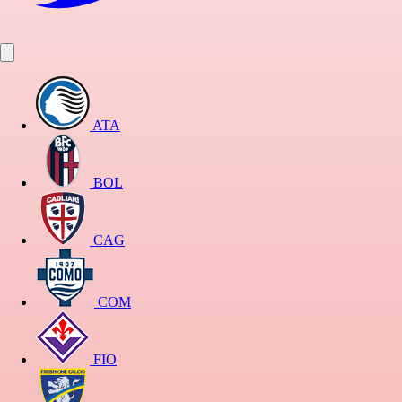
ATA
BOL
CAG
COM
FIO