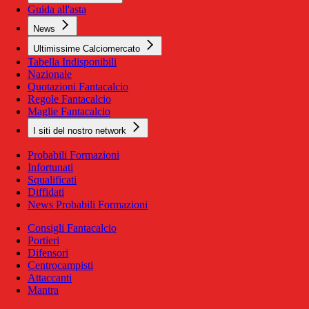
Guida all'asta
News
Ultimissime Calciomercato
Tabella Indisponibili
Nazionale
Quotazioni Fantacalcio
Regole Fantacalcio
Maglie Fantacalcio
I siti del nostro network
Probabili Formazioni
Infortunati
Squalificati
Diffidati
News Probabili Formazioni
Consigli Fantacalcio
Portieri
Difensori
Centrocampisti
Attaccanti
Mantra