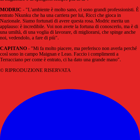
MODRIC
-
"L'ambiente è molto sano, ci sono grandi professionisti. È
entrato Nkunku che ha una carriera per lui, Ricci che gioca in
Nazionale. Siamo fortunati di avere questa rosa. Modric merita un
applauso: è incredibile. Voi non avete la fortuna di conoscerlo, ma è di
una umiltà, di una voglia di lavorare, di migliorarsi, che spinge anche
noi, vedendolo, a fare di più".
CAPITANO
- "Mi fa molto piacere, ma preferisco non averla perché
così sono in campo Maignan e Leao. Faccio i complimenti a
Terracciano per come è entrato, ci ha dato una grande mano".
© RIPRODUZIONE RISERVATA