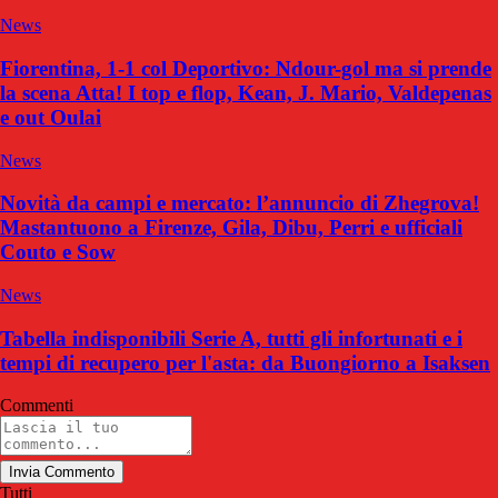
News
Fiorentina, 1-1 col Deportivo: Ndour-gol ma si prende
la scena Atta! I top e flop, Kean, J. Mario, Valdepenas
e out Oulai
News
Novità da campi e mercato: l’annuncio di Zhegrova!
Mastantuono a Firenze, Gila, Dibu, Perri e ufficiali
Couto e Sow
News
Tabella indisponibili Serie A, tutti gli infortunati e i
tempi di recupero per l'asta: da Buongiorno a Isaksen
Commenti
Invia Commento
Tutti