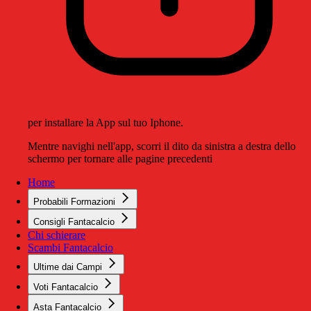
per installare la App sul tuo Iphone.
Mentre navighi nell'app, scorri il dito da sinistra a destra dello
schermo per tornare alle pagine precedenti
Home
Probabili Formazioni
Consigli Fantacalcio
Chi schierare
Scambi Fantacalcio
Ultime dai Campi
Voti Fantacalcio
Asta Fantacalcio