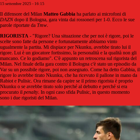
15 settembre 2025 - 16:15
Il difensore del Milan
Matteo Gabbia
ha parlato ai microfoni di
DAZN
dopo il Bologna, gara vinta dai rossoneri per 1-0. Ecco le sue
parole riportate da
Tmw
.
RIGORISTA
- "Rigore? Una situazione che per noi è rigore, poi le
scelte sono fatte da persone e fortunatamente abbiamo vinto
ugualmente la partita. Mi dispiace per Nkunku, avrebbe tirato lui il
rigore. Lui è un giocatore fortissimo, la personalità e la qualità non gli
mancano. Ce lo godiamo". C'è appunto un retroscena sul rigorista del
Milan. Nel finale della gara contro il Bologna c'è stato un episodio da
Var su un possibile rigore, poi non assegnato. Come ha detto Gabbia, il
rigore lo avrebbe tirato Nkunku, che ha ricevuto il pallone in mano da
Rabiot e Pulisic. Ora rimane da capire se il primo rigorista è proprio
Nkunku o se avrebbe tirato solo perché al debutto e perché si era
procurato il
penalty
. In ogni caso sfida Pulisic, in questo momento
sono i due rigoristi del Milan.