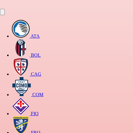
ATA
BOL
CAG
COM
FIO
FRO