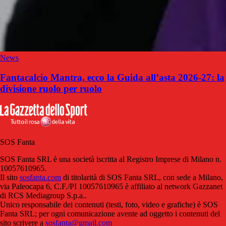
News
Fantacalcio Mantra, ecco la Guida all’asta 2026-27: la
divisione ruolo per ruolo
SOS Fanta
SOS Fanta SRL è una società iscritta al Registro Imprese di Milano n.
10057610965.
Il sito
sosfanta.com
di titolarità di SOS Fanta SRL, con sede a Milano,
via Paleocapa 6, C.F./PI 10057610965 è affiliato al network Gazzanet
di RCS Mediagroup S.p.a..
Unico responsabile dei contenuti (testi, foto, video e grafiche) è SOS
Fanta SRL; per ogni comunicazione avente ad oggetto i contenuti del
sito scrivere a
sosfanta@gmail.com