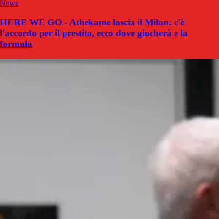
News
HERE WE GO - Athekame lascia il Milan: c'è
l'accordo per il prestito, ecco dove giocherà e la
formula