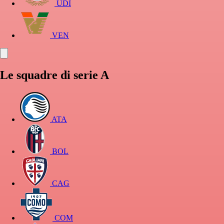
UDI
VEN
Le squadre di serie A
ATA
BOL
CAG
COM