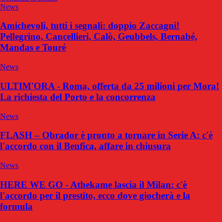
News
Amichevoli, tutti i segnali: doppio Zaccagni!
Pellegrino, Cancellieri, Calò, Geubbels, Bernabé,
Mandas e Touré
News
ULTIM'ORA - Roma, offerta da 25 milioni per Mora!
La richiesta del Porto e la concorrenza
News
FLASH – Obrador è pronto a tornare in Serie A: c'è
l'accordo con il Benfica, affare in chiusura
News
HERE WE GO - Athekame lascia il Milan: c'è
l'accordo per il prestito, ecco dove giocherà e la
formula