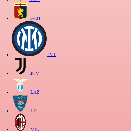
GEN
INT
JUV
LAZ
LEC
MIL