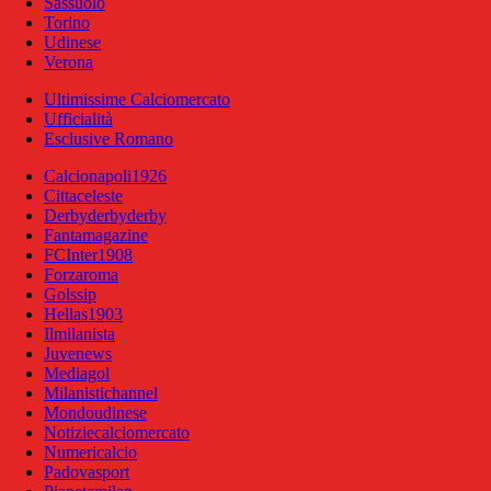
Sassuolo
Torino
Udinese
Verona
Ultimissime Calciomercato
Ufficialità
Esclusive Romano
Calcionapoli1926
Cittaceleste
Derbyderbyderby
Fantamagazine
FCInter1908
Forzaroma
Golssip
Hellas1903
Ilmilanista
Juvenews
Mediagol
Milanistichannel
Mondoudinese
Notiziecalciomercato
Numericalcio
Padovasport