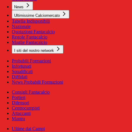
News
Ultimissime Calciomercato
Tabella Indisponibili
Nazionale
Quotazioni Fantacalcio
Regole Fantacalcio
Maglie Fantacalcio
I siti del nostro network
Probabili Formazioni
Infortunati
Squalificati
Diffidati
News Probabili Formazioni
Consigli Fantacalcio
Portieri
Difensori
Centrocampisti
Attaccanti
Mantra
Ultime dai Campi