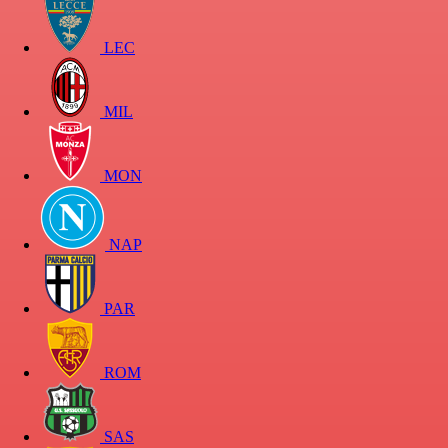
LEC
MIL
MON
NAP
PAR
ROM
SAS