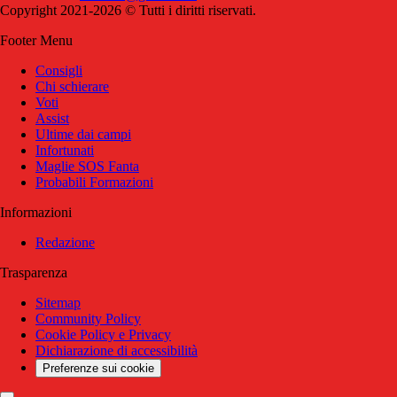
Copyright 2021-2026 © Tutti i diritti riservati.
Footer Menu
Consigli
Chi schierare
Voti
Assist
Ultime dai campi
Infortunati
Maglie SOS Fanta
Probabili Formazioni
Informazioni
Redazione
Trasparenza
Sitemap
Community Policy
Cookie Policy e Privacy
Dichiarazione di accessibilità
Preferenze sui cookie