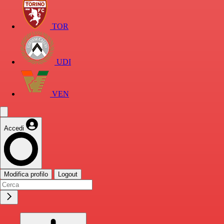
TOR
UDI
VEN
Accedi
Modifica profilo
Logout