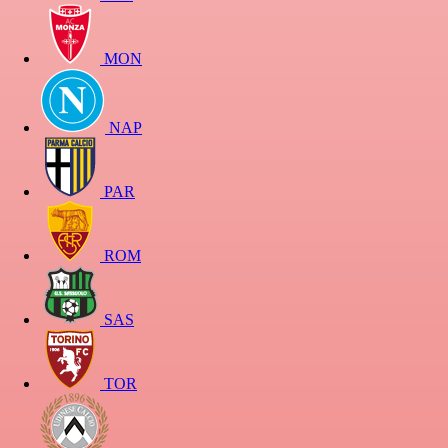
MON
NAP
PAR
ROM
SAS
TOR