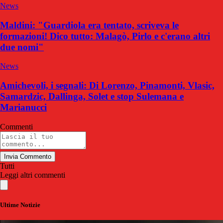
News
Maldini: "Guardiola era tentato, scriveva le
formazioni! Dico tutto: Malagò, Pirlo e c'erano altri
due nomi"
News
Amichevoli, i segnali: Di Lorenzo, Pinamonti, Vlasic,
Samardzic, Dallinga, Solet e stop Sulemana e
Marianucci
Commenti
Invia Commento
Tutti
Leggi altri commenti
Ultime Notizie