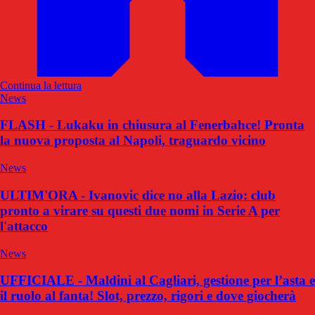
Continua la lettura
News
FLASH - Lukaku in chiusura al Fenerbahce! Pronta
la nuova proposta al Napoli, traguardo vicino
News
ULTIM'ORA - Ivanovic dice no alla Lazio: club
pronto a virare su questi due nomi in Serie A per
l'attacco
News
UFFICIALE - Maldini al Cagliari, gestione per l’asta e
il ruolo al fanta! Slot, prezzo, rigori e dove giocherà