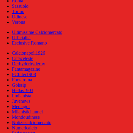
Roma
Sassuolo
Torino
Udinese
Verona
Ultimissime Calciomercato
Ufficialità
Esclusive Romano
Calcionapoli1926
Cittaceleste
Derbyderbyderby
Fantamagazine
FCInter1908
Forzaroma
Golssip
Hellas1903
Ilmilanista
Juvenews
Mediagol
Milanistichannel
Mondoudinese
Notiziecalciomercato
Numericalcio