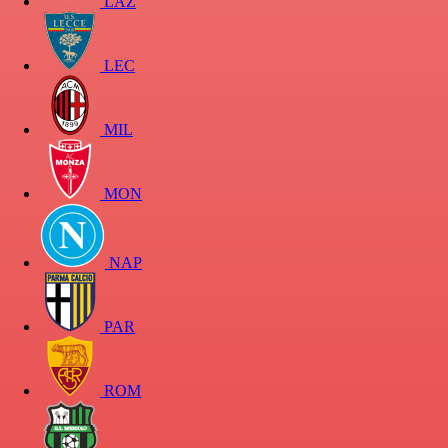
LAZ
LEC
MIL
MON
NAP
PAR
ROM