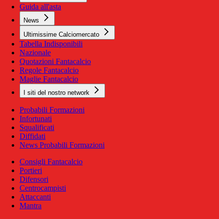
Guida all'asta
News
Ultimissime Calciomercato
Tabella Indisponibili
Nazionale
Quotazioni Fantacalcio
Regole Fantacalcio
Maglie Fantacalcio
I siti del nostro network
Probabili Formazioni
Infortunati
Squalificati
Diffidati
News Probabili Formazioni
Consigli Fantacalcio
Portieri
Difensori
Centrocampisti
Attaccanti
Mantra