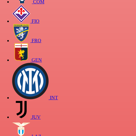
COM
FIO
FRO
GEN
INT
JUV