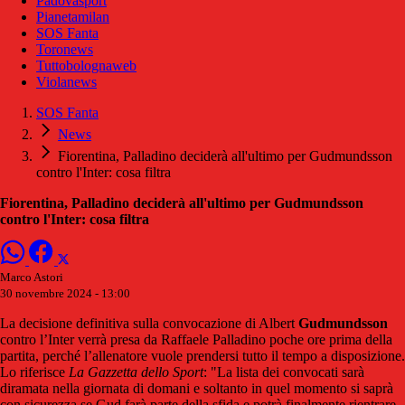
Padovasport
Pianetamilan
SOS Fanta
Toronews
Tuttobolognaweb
Violanews
SOS Fanta
News
Fiorentina, Palladino deciderà all'ultimo per Gudmundsson
contro l'Inter: cosa filtra
Fiorentina, Palladino deciderà all'ultimo per Gudmundsson
contro l'Inter: cosa filtra
Marco Astori
30 novembre 2024 - 13:00
La decisione definitiva sulla convocazione di Albert
Gudmundsson
contro l’Inter verrà presa da Raffaele Palladino poche ore prima della
partita, perché l’allenatore vuole prendersi tutto il tempo a disposizione.
Lo riferisce
La Gazzetta dello Sport
: "La lista dei convocati sarà
diramata nella giornata di domani e soltanto in quel momento si saprà
con sicurezza se Gud farà parte della sfida e potrà finalmente rientrare