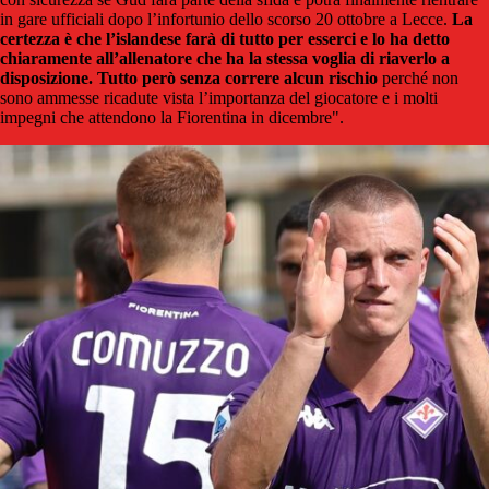
in gare ufficiali dopo l’infortunio dello scorso 20 ottobre a Lecce.
La
certezza è che l’islandese farà di tutto per esserci e lo ha detto
chiaramente all’allenatore che ha la stessa voglia di riaverlo a
disposizione. Tutto però senza correre alcun rischio
perché non
sono ammesse ricadute vista l’importanza del giocatore e i molti
impegni che attendono la Fiorentina in dicembre".