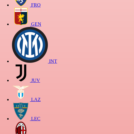
FRO
GEN
INT
JUV
LAZ
LEC