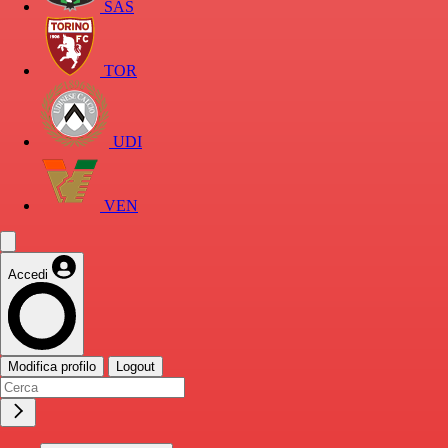
SAS
TOR
UDI
VEN
Accedi
Modifica profilo
Logout