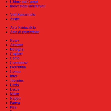
Ultime dai Campi
Indicazioni amichevoli
Voti Fantacalcio
Assist
Asta Fantacalcio
Asta di riparazione
News
Atalanta
Bologna
Cagliari
Como
Cremonese
Fiorentina
Genoa
Inter
Juventus
Lazio
Lecce
Milan
Napoli
Parma
Pisa