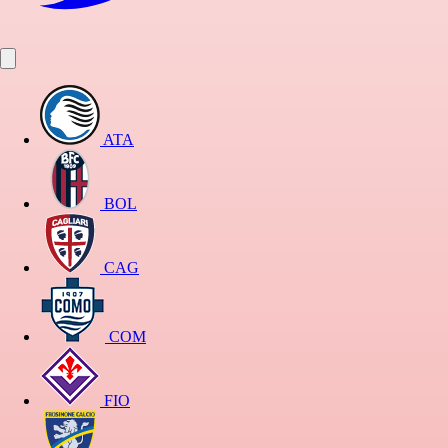
ATA
BOL
CAG
COM
FIO