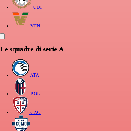
UDI
VEN
Le squadre di serie A
ATA
BOL
CAG