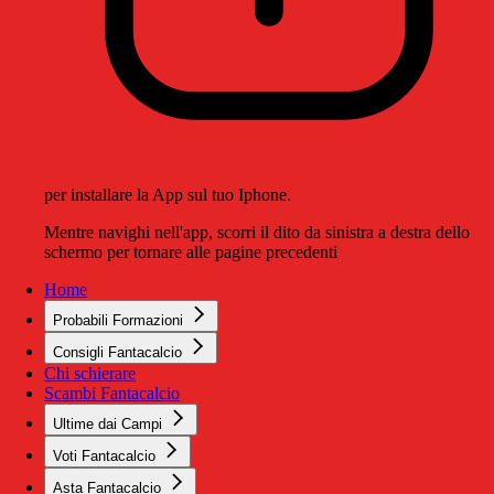
per installare la App sul tuo Iphone.
Mentre navighi nell'app, scorri il dito da sinistra a destra dello
schermo per tornare alle pagine precedenti
Home
Probabili Formazioni
Consigli Fantacalcio
Chi schierare
Scambi Fantacalcio
Ultime dai Campi
Voti Fantacalcio
Asta Fantacalcio