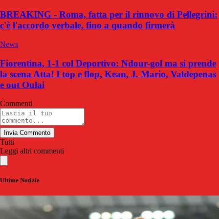
BREAKING - Roma, fatta per il rinnovo di Pellegrini:
c'è l'accordo verbale, fino a quando firmerà
News
Fiorentina, 1-1 col Deportivo: Ndour-gol ma si prende
la scena Atta! I top e flop, Kean, J. Mario, Valdepenas
e out Oulai
Commenti
Invia Commento
Tutti
Leggi altri commenti
Ultime Notizie