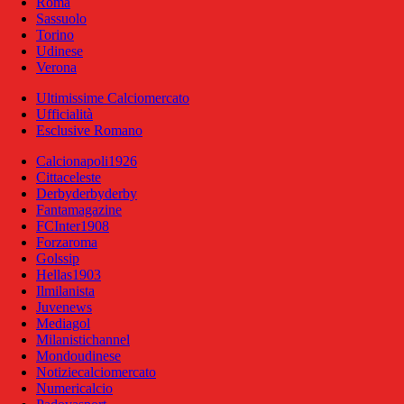
Roma
Sassuolo
Torino
Udinese
Verona
Ultimissime Calciomercato
Ufficialità
Esclusive Romano
Calcionapoli1926
Cittaceleste
Derbyderbyderby
Fantamagazine
FCInter1908
Forzaroma
Golssip
Hellas1903
Ilmilanista
Juvenews
Mediagol
Milanistichannel
Mondoudinese
Notiziecalciomercato
Numericalcio