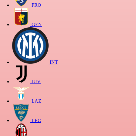
FRO
GEN
INT
JUV
LAZ
LEC