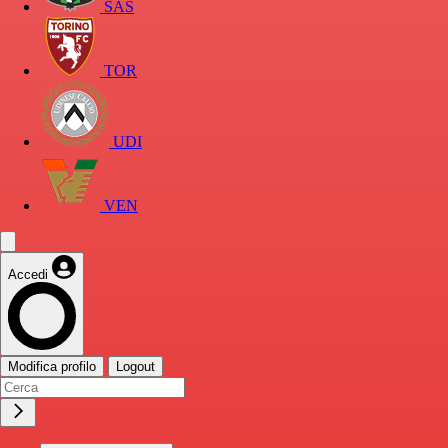
SAS
TOR
UDI
VEN
Accedi
Modifica profilo
Logout