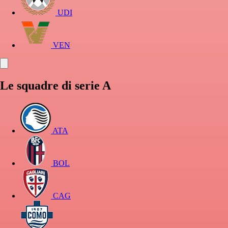
UDI
VEN
Le squadre di serie A
ATA
BOL
CAG