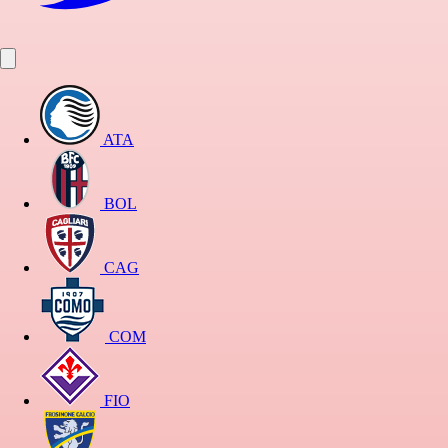
ATA
BOL
CAG
COM
FIO