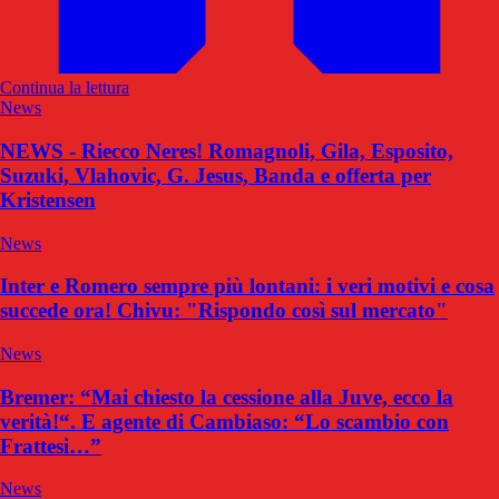
Continua la lettura
News
NEWS - Riecco Neres! Romagnoli, Gila, Esposito,
Suzuki, Vlahovic, G. Jesus, Banda e offerta per
Kristensen
News
Inter e Romero sempre più lontani: i veri motivi e cosa
succede ora! Chivu: "Rispondo così sul mercato"
News
Bremer: “Mai chiesto la cessione alla Juve, ecco la
verità!“. E agente di Cambiaso: “Lo scambio con
Frattesi…”
News