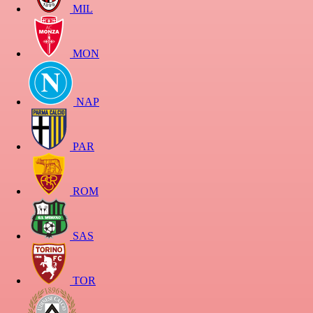
MIL
MON
NAP
PAR
ROM
SAS
TOR