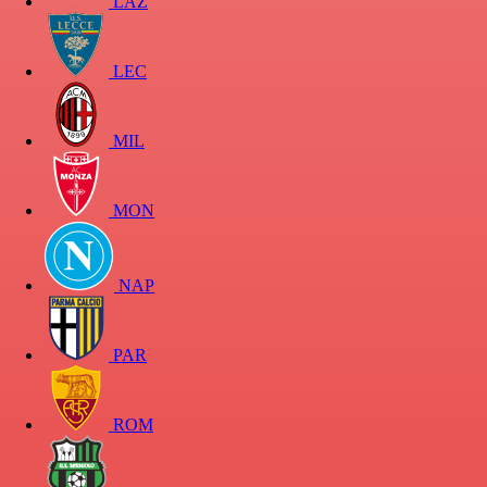
LAZ
LEC
MIL
MON
NAP
PAR
ROM