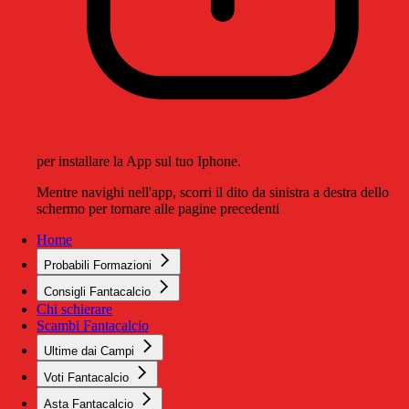
per installare la App sul tuo Iphone.
Mentre navighi nell'app, scorri il dito da sinistra a destra dello
schermo per tornare alle pagine precedenti
Home
Probabili Formazioni
Consigli Fantacalcio
Chi schierare
Scambi Fantacalcio
Ultime dai Campi
Voti Fantacalcio
Asta Fantacalcio