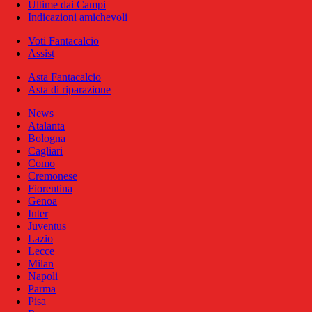
Ultime dai Campi
Indicazioni amichevoli
Voti Fantacalcio
Assist
Asta Fantacalcio
Asta di riparazione
News
Atalanta
Bologna
Cagliari
Como
Cremonese
Fiorentina
Genoa
Inter
Juventus
Lazio
Lecce
Milan
Napoli
Parma
Pisa