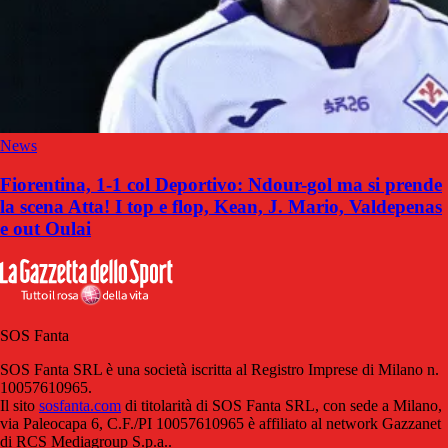
News
Fiorentina, 1-1 col Deportivo: Ndour-gol ma si prende
la scena Atta! I top e flop, Kean, J. Mario, Valdepenas
e out Oulai
SOS Fanta
SOS Fanta SRL è una società iscritta al Registro Imprese di Milano n.
10057610965.
Il sito
sosfanta.com
di titolarità di SOS Fanta SRL, con sede a Milano,
via Paleocapa 6, C.F./PI 10057610965 è affiliato al network Gazzanet
di RCS Mediagroup S.p.a..