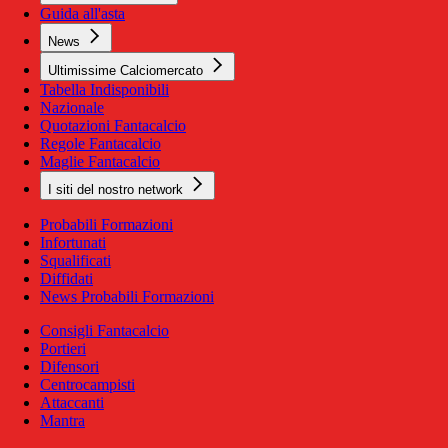
Guida all'asta
News
Ultimissime Calciomercato
Tabella Indisponibili
Nazionale
Quotazioni Fantacalcio
Regole Fantacalcio
Maglie Fantacalcio
I siti del nostro network
Probabili Formazioni
Infortunati
Squalificati
Diffidati
News Probabili Formazioni
Consigli Fantacalcio
Portieri
Difensori
Centrocampisti
Attaccanti
Mantra