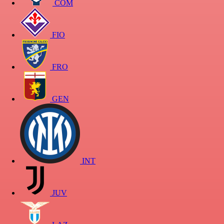
COM
FIO
FRO
GEN
INT
JUV