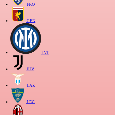
FRO
GEN
INT
JUV
LAZ
LEC