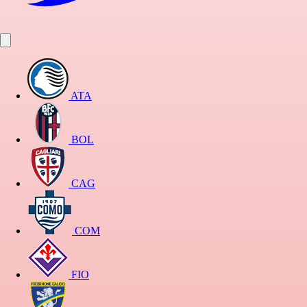
ATA
BOL
CAG
COM
FIO