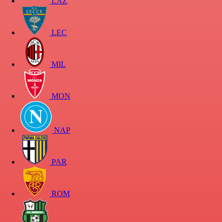
LAZ
LEC
MIL
MON
NAP
PAR
ROM