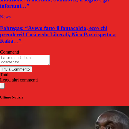
infortuni…”
News
Fabregas: “Avevo fatto il fantacalcio, ecco chi
prenderei! Così vedo Liberali, Nico Paz rispetto a
Kakà…”
Commenti
Invia Commento
Tutti
Leggi altri commenti
Ultime Notizie