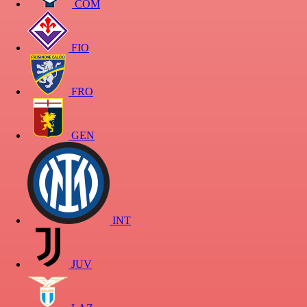
COM
FIO
FRO
GEN
INT
JUV