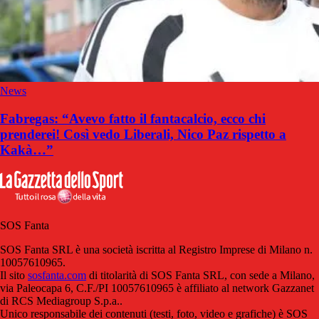
News
Fabregas: “Avevo fatto il fantacalcio, ecco chi
prenderei! Così vedo Liberali, Nico Paz rispetto a
Kakà…”
SOS Fanta
SOS Fanta SRL è una società iscritta al Registro Imprese di Milano n.
10057610965.
Il sito
sosfanta.com
di titolarità di SOS Fanta SRL, con sede a Milano,
via Paleocapa 6, C.F./PI 10057610965 è affiliato al network Gazzanet
di RCS Mediagroup S.p.a..
Unico responsabile dei contenuti (testi, foto, video e grafiche) è SOS