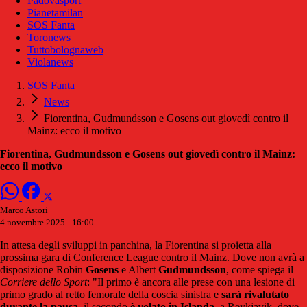
Padovasport
Pianetamilan
SOS Fanta
Toronews
Tuttobolognaweb
Violanews
SOS Fanta
News
Fiorentina, Gudmundsson e Gosens out giovedì contro il
Mainz: ecco il motivo
Fiorentina, Gudmundsson e Gosens out giovedì contro il Mainz:
ecco il motivo
Marco Astori
4 novembre 2025 - 16:00
In attesa degli sviluppi in panchina, la Fiorentina si proietta alla
prossima gara di Conference League contro il Mainz. Dove non avrà a
disposizione Robin
Gosens
e Albert
Gudmundsson
, come spiega il
Corriere dello Sport
: "I
l primo è ancora alle prese con una lesione di
primo grado al retto femorale della coscia sinistra e
sarà rivalutato
durante la pausa
, il secondo
è volato in Islanda
, a Reykjavik, dove