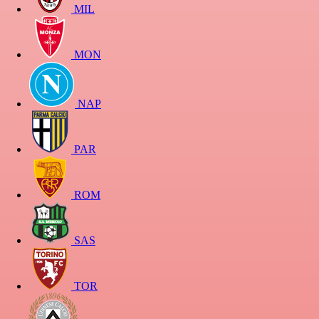
MIL
MON
NAP
PAR
ROM
SAS
TOR