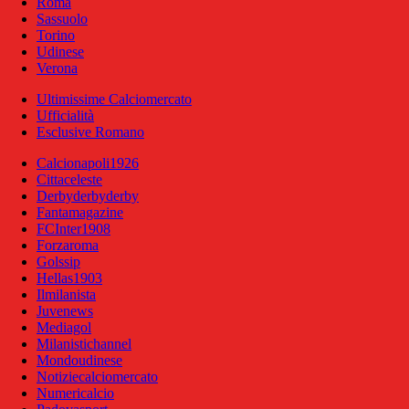
Roma
Sassuolo
Torino
Udinese
Verona
Ultimissime Calciomercato
Ufficialità
Esclusive Romano
Calcionapoli1926
Cittaceleste
Derbyderbyderby
Fantamagazine
FCInter1908
Forzaroma
Golssip
Hellas1903
Ilmilanista
Juvenews
Mediagol
Milanistichannel
Mondoudinese
Notiziecalciomercato
Numericalcio