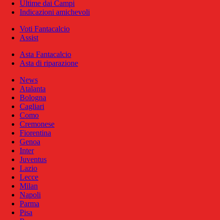
Ultime dai Campi
Indicazioni amichevoli
Voti Fantacalcio
Assist
Asta Fantacalcio
Asta di riparazione
News
Atalanta
Bologna
Cagliari
Como
Cremonese
Fiorentina
Genoa
Inter
Juventus
Lazio
Lecce
Milan
Napoli
Parma
Pisa