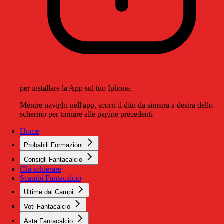
per installare la App sul tuo Iphone.
Mentre navighi nell'app, scorri il dito da sinistra a destra dello
schermo per tornare alle pagine precedenti
Home
Probabili Formazioni
Consigli Fantacalcio
Chi schierare
Scambi Fantacalcio
Ultime dai Campi
Voti Fantacalcio
Asta Fantacalcio