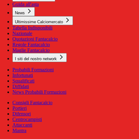
Guida all'asta
News
Ultimissime Calciomercato
Tabella Indisponibili
Nazionale
Quotazioni Fantacalcio
Regole Fantacalcio
Maglie Fantacalcio
I siti del nostro network
Probabili Formazioni
Infortunati
Squalificati
Diffidati
News Probabili Formazioni
Consigli Fantacalcio
Portieri
Difensori
Centrocampisti
Attaccanti
Mantra