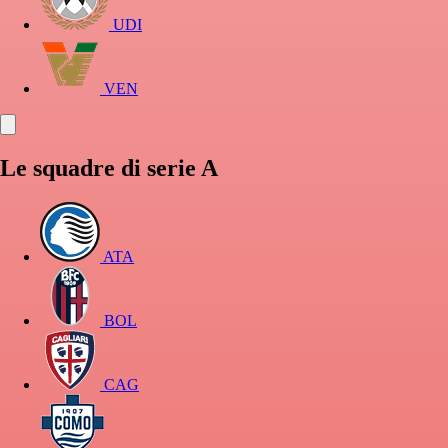
UDI
VEN
Le squadre di serie A
ATA
BOL
CAG