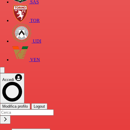
SAS
TOR
UDI
VEN
Accedi
Modifica profilo
Logout