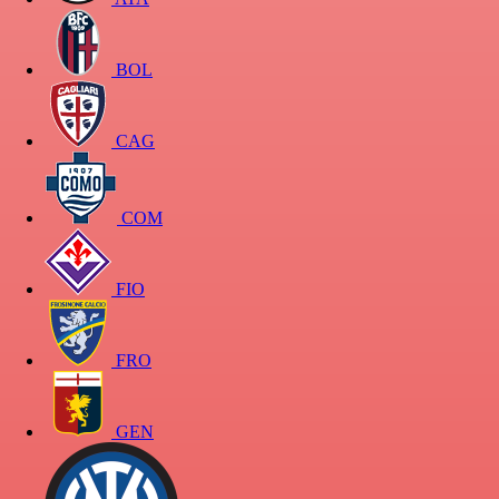
BOL
CAG
COM
FIO
FRO
GEN