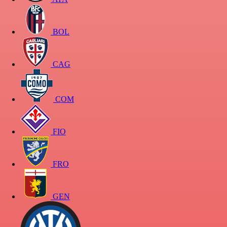
BOL
CAG
COM
FIO
FRO
GEN