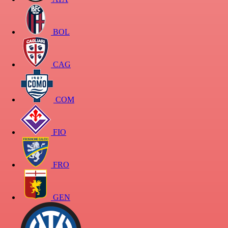
BOL
CAG
COM
FIO
FRO
GEN