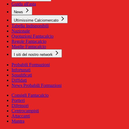
Guida all'asta
News
Ultimissime Calciomercato
Tabella Indisponibili
Nazionale
Quotazioni Fantacalcio
Regole Fantacalcio
Maglie Fantacalcio
I siti del nostro network
Probabili Formazioni
Infortunati
Squalificati
Diffidati
News Probabili Formazioni
Consigli Fantacalcio
Portieri
Difensori
Centrocampisti
Attaccanti
Mantra