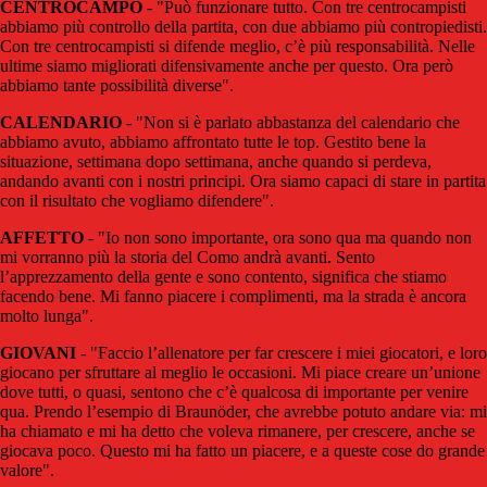
CENTROCAMPO
- "Può funzionare tutto. Con tre centrocampisti
abbiamo più controllo della partita, con due abbiamo più contropiedisti.
Con tre centrocampisti si difende meglio, c’è più responsabilità. Nelle
ultime siamo migliorati difensivamente anche per questo. Ora però
abbiamo tante possibilità diverse".
CALENDARIO
- "Non si è parlato abbastanza del calendario che
abbiamo avuto, abbiamo affrontato tutte le top. Gestito bene la
situazione, settimana dopo settimana, anche quando si perdeva,
andando avanti con i nostri principi. Ora siamo capaci di stare in partita
con il risultato che vogliamo difendere".
AFFETTO
- "Io non sono importante, ora sono qua ma quando non
mi vorranno più la storia del Como andrà avanti. Sento
l’apprezzamento della gente e sono contento, significa che stiamo
facendo bene. Mi fanno piacere i complimenti, ma la strada è ancora
molto lunga".
GIOVANI
- "Faccio l’allenatore per far crescere i miei giocatori, e loro
giocano per sfruttare al meglio le occasioni. Mi piace creare un’unione
dove tutti, o quasi, sentono che c’è qualcosa di importante per venire
qua. Prendo l’esempio di Braunöder, che avrebbe potuto andare via: mi
ha chiamato e mi ha detto che voleva rimanere, per crescere, anche se
giocava poco. Questo mi ha fatto un piacere, e a queste cose do grande
valore".