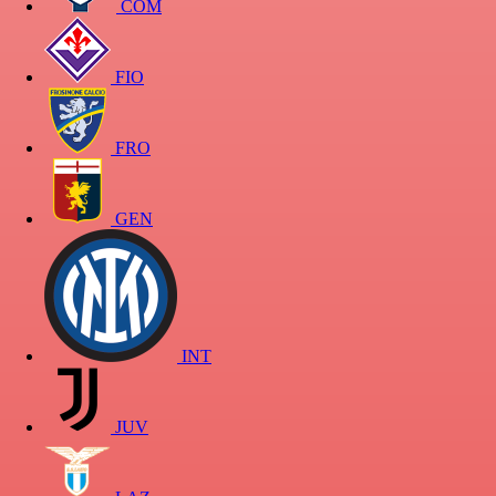
COM
FIO
FRO
GEN
INT
JUV