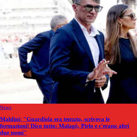
News
Maldini: "Guardiola era tentato, scriveva le
formazioni! Dico tutto: Malagò, Pirlo e c'erano altri
due nomi"