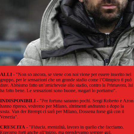
ALLI
- "Non so ancora, se viene con noi viene per essere inserito nel
gruppo, per le sensazioni che un grande stadio come l’Olimpico ti può
dare. Abbiamo fatto un’amichevole allo stadio, contro la Primavera, lui
ha fatto bene. Le sensazioni sono buone, magari lo portiamo".
INDISPONIBILI
- "Per fortuna saranno pochi. Sergi Roberto e Azon
hanno ripreso, vedremo per Milano, altrimenti andranno a dopo la
sosta. Van der Brempt ci sarà per Milano, Dossena forse già con il
Venezia".
CRESCITA
- "Fiducia, mentalità, lavoro in quello che facciamo.
Eravamo forti anche all’inizio, ma prendevamo sempre gol,