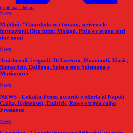
Continua la lettura
News
Maldini: "Guardiola era tentato, scriveva le
formazioni! Dico tutto: Malagò, Pirlo e c'erano altri
due nomi"
News
Amichevoli, i segnali: Di Lorenzo, Pinamonti, Vlasic,
Samardzic, Dallinga, Solet e stop Sulemana e
Marianucci
News
NEWS - Lukaku-Fener, accordo e offerta al Napoli!
Calha, Kristensen, Endrick, Rowe e triplo colpo
Frosinone
News
Gasperini: "Ci vuole tempo per Pellegrini, quando