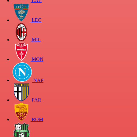
LAZ
LEC
MIL
MON
NAP
PAR
ROM