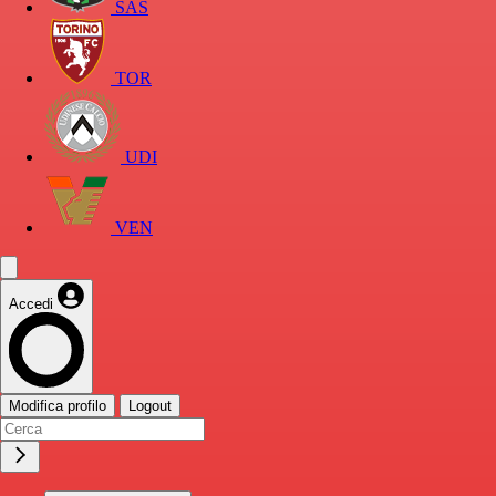
SAS
TOR
UDI
VEN
Accedi
Modifica profilo
Logout