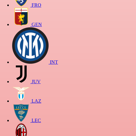
FRO
GEN
INT
JUV
LAZ
LEC