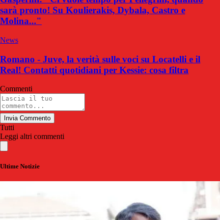
sarà pronto! Su Koulierakis, Dybala, Castro e
Molina..."
News
Romano - Juve, la verità sulle voci su Locatelli e il
Real! Contatti quotidiani per Kessie: cosa filtra
Commenti
Invia Commento
Tutti
Leggi altri commenti
Ultime Notizie