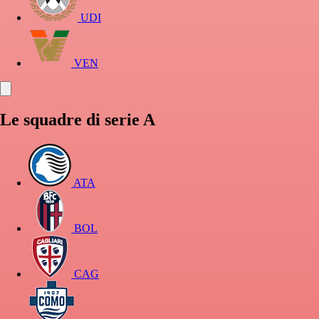
UDI
VEN
Le squadre di serie A
ATA
BOL
CAG