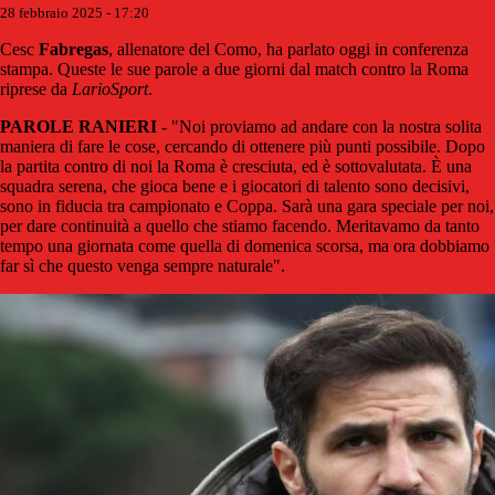
28 febbraio 2025 - 17:20
Cesc
Fabregas
, allenatore del Como, ha parlato oggi in conferenza
stampa. Queste le sue parole a due giorni dal match contro la Roma
riprese da
LarioSport
.
PAROLE RANIERI
- "Noi proviamo ad andare con la nostra solita
maniera di fare le cose, cercando di ottenere più punti possibile. Dopo
la partita contro di noi la Roma è cresciuta, ed è sottovalutata. È una
squadra serena, che gioca bene e i giocatori di talento sono decisivi,
sono in fiducia tra campionato e Coppa. Sarà una gara speciale per noi,
per dare continuità a quello che stiamo facendo. Meritavamo da tanto
tempo una giornata come quella di domenica scorsa, ma ora dobbiamo
far sì che questo venga sempre naturale".