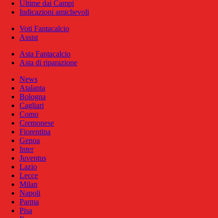
Ultime dai Campi
Indicazioni amichevoli
Voti Fantacalcio
Assist
Asta Fantacalcio
Asta di riparazione
News
Atalanta
Bologna
Cagliari
Como
Cremonese
Fiorentina
Genoa
Inter
Juventus
Lazio
Lecce
Milan
Napoli
Parma
Pisa