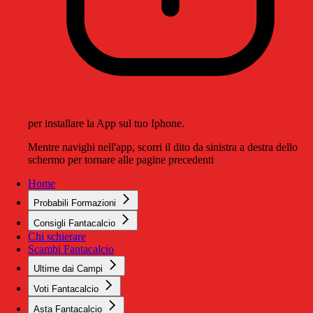
per installare la App sul tuo Iphone.
Mentre navighi nell'app, scorri il dito da sinistra a destra dello
schermo per tornare alle pagine precedenti
Home
Probabili Formazioni
Consigli Fantacalcio
Chi schierare
Scambi Fantacalcio
Ultime dai Campi
Voti Fantacalcio
Asta Fantacalcio