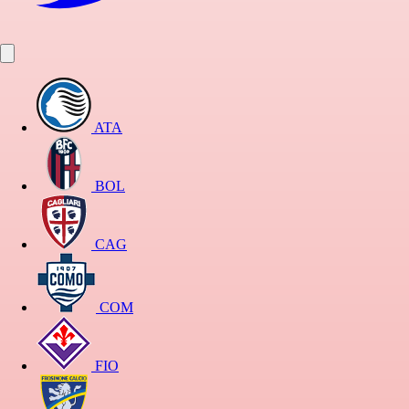
ATA
BOL
CAG
COM
FIO