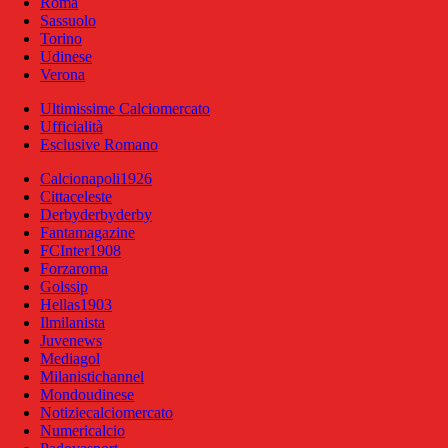
Roma
Sassuolo
Torino
Udinese
Verona
Ultimissime Calciomercato
Ufficialità
Esclusive Romano
Calcionapoli1926
Cittaceleste
Derbyderbyderby
Fantamagazine
FCInter1908
Forzaroma
Golssip
Hellas1903
Ilmilanista
Juvenews
Mediagol
Milanistichannel
Mondoudinese
Notiziecalciomercato
Numericalcio