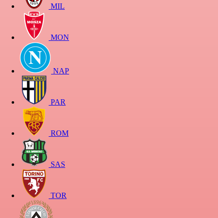
MIL
MON
NAP
PAR
ROM
SAS
TOR