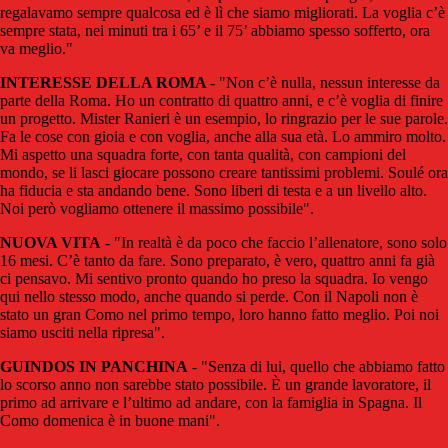
regalavamo sempre qualcosa ed è lì che siamo migliorati. La voglia c’è
sempre stata, nei minuti tra i 65’ e il 75’ abbiamo spesso sofferto, ora
va meglio."
INTERESSE DELLA ROMA
- "Non c’è nulla, nessun interesse da
parte della Roma. Ho un contratto di quattro anni, e c’è voglia di finire
un progetto. Mister Ranieri è un esempio, lo ringrazio per le sue parole.
Fa le cose con gioia e con voglia, anche alla sua età. Lo ammiro molto.
Mi aspetto una squadra forte, con tanta qualità, con campioni del
mondo, se li lasci giocare possono creare tantissimi problemi. Soulé ora
ha fiducia e sta andando bene. Sono liberi di testa e a un livello alto.
Noi però vogliamo ottenere il massimo possibile".
NUOVA VITA
- "In realtà è da poco che faccio l’allenatore, sono solo
16 mesi. C’è tanto da fare. Sono preparato, è vero, quattro anni fa già
ci pensavo. Mi sentivo pronto quando ho preso la squadra. Io vengo
qui nello stesso modo, anche quando si perde. Con il Napoli non è
stato un gran Como nel primo tempo, loro hanno fatto meglio. Poi noi
siamo usciti nella ripresa".
GUINDOS IN PANCHINA
- "Senza di lui, quello che abbiamo fatto
lo scorso anno non sarebbe stato possibile. È un grande lavoratore, il
primo ad arrivare e l’ultimo ad andare, con la famiglia in Spagna. Il
Como domenica è in buone mani".