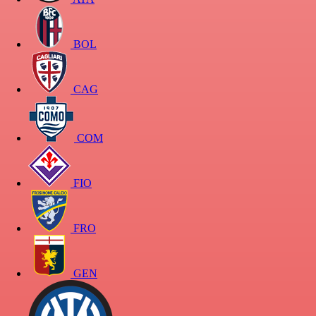
BOL
CAG
COM
FIO
FRO
GEN