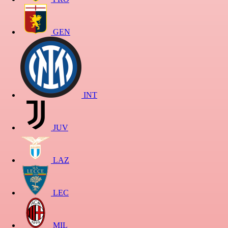
GEN
INT
JUV
LAZ
LEC
MIL