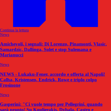
Continua la lettura
News
Amichevoli, i segnali: Di Lorenzo, Pinamonti, Vlasic,
Samardzic, Dallinga, Solet e stop Sulemana e
Marianucci
News
NEWS - Lukaku-Fener, accordo e offerta al Napoli!
Calha, Kristensen, Endrick, Rowe e triplo colpo
Frosinone
News
Gasperini: "Ci vuole tempo per Pellegrini, quando
sarà pronto! Su Koulierakis, Dybala, Castro e