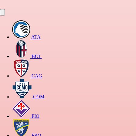
ATA
BOL
CAG
COM
FIO
FRO