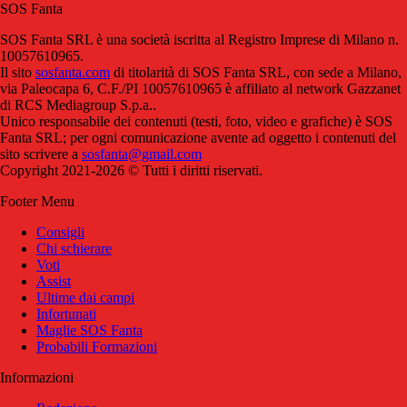
SOS Fanta
SOS Fanta SRL è una società iscritta al Registro Imprese di Milano n.
10057610965.
Il sito
sosfanta.com
di titolarità di SOS Fanta SRL, con sede a Milano,
via Paleocapa 6, C.F./PI 10057610965 è affiliato al network Gazzanet
di RCS Mediagroup S.p.a..
Unico responsabile dei contenuti (testi, foto, video e grafiche) è SOS
Fanta SRL; per ogni comunicazione avente ad oggetto i contenuti del
sito scrivere a
sosfanta@gmail.com
Copyright 2021-2026 © Tutti i diritti riservati.
Footer Menu
Consigli
Chi schierare
Voti
Assist
Ultime dai campi
Infortunati
Maglie SOS Fanta
Probabili Formazioni
Informazioni