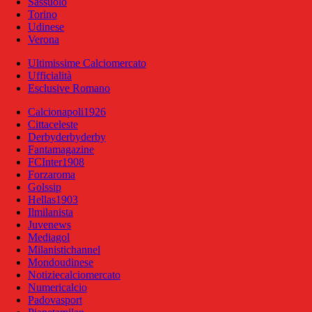
Sassuolo
Torino
Udinese
Verona
Ultimissime Calciomercato
Ufficialità
Esclusive Romano
Calcionapoli1926
Cittaceleste
Derbyderbyderby
Fantamagazine
FCInter1908
Forzaroma
Golssip
Hellas1903
Ilmilanista
Juvenews
Mediagol
Milanistichannel
Mondoudinese
Notiziecalciomercato
Numericalcio
Padovasport