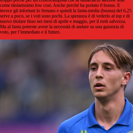
come titolarissimo low cost. Anche perché ha portato 0 bonus. E
invece gli infortuni lo frenano e quindi la fanta-media (buona) del 6,25
serve a poco, se i voti sono pochi. La speranza è di vederlo al top e di
nuovo titolare fisso nei mesi di aprile e maggio, per il rush salvezza.
Ma al fanta potreste avere la necessità di andare su una garanzia di
voto, per l’immediato e il futuro.