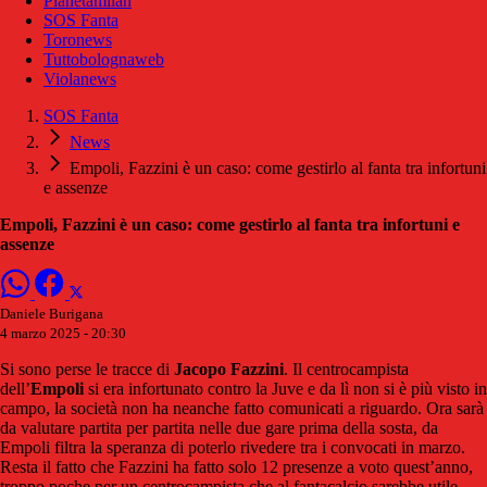
Pianetamilan
SOS Fanta
Toronews
Tuttobolognaweb
Violanews
SOS Fanta
News
Empoli, Fazzini è un caso: come gestirlo al fanta tra infortuni
e assenze
Empoli, Fazzini è un caso: come gestirlo al fanta tra infortuni e
assenze
Daniele Burigana
4 marzo 2025 - 20:30
Si sono perse le tracce di
Jacopo
Fazzini
. Il centrocampista
dell’
Empoli
si era infortunato contro la Juve e da lì non si è più visto in
campo, la società non ha neanche fatto comunicati a riguardo. Ora sarà
da valutare partita per partita nelle due gare prima della sosta, da
Empoli filtra la speranza di poterlo rivedere tra i convocati in marzo.
Resta il fatto che Fazzini ha fatto solo 12 presenze a voto quest’anno,
troppo poche per un centrocampista che al fantacalcio sarebbe utile