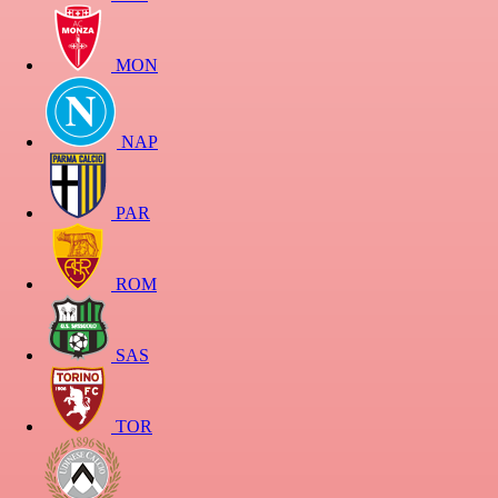
MON
NAP
PAR
ROM
SAS
TOR