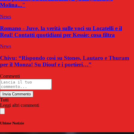
Molina..."
News
Romano - Juve, la verità sulle voci su Locatelli e il
Real! Contatti quotidiani per Kessie: cosa filtra
News
Chivu: “Rispondo così su Stones, Lautaro e Thuram
per il Monza! Su Diouf e i portieri…”
Commenti
Invia Commento
Tutti
Leggi altri commenti
Ultime Notizie