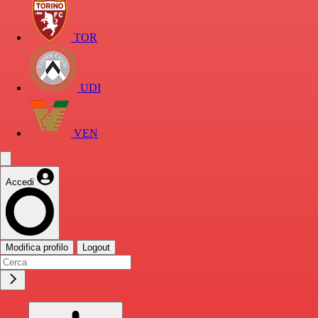
TOR
UDI
VEN
Accedi
Modifica profilo
Logout