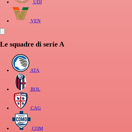
UDI
VEN
Le squadre di serie A
ATA
BOL
CAG
COM