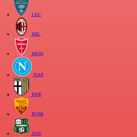
LEC
MIL
MON
NAP
PAR
ROM
SAS