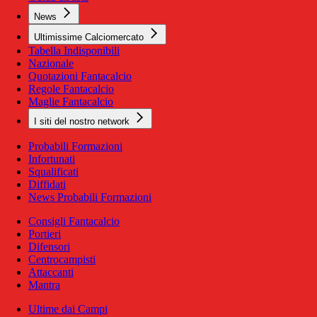
News
Ultimissime Calciomercato
Tabella Indisponibili
Nazionale
Quotazioni Fantacalcio
Regole Fantacalcio
Maglie Fantacalcio
I siti del nostro network
Probabili Formazioni
Infortunati
Squalificati
Diffidati
News Probabili Formazioni
Consigli Fantacalcio
Portieri
Difensori
Centrocampisti
Attaccanti
Mantra
Ultime dai Campi