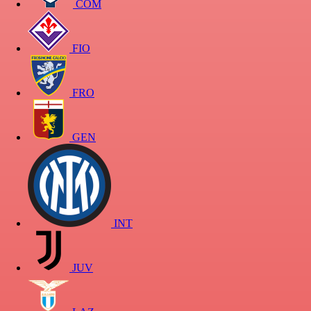
COM
FIO
FRO
GEN
INT
JUV