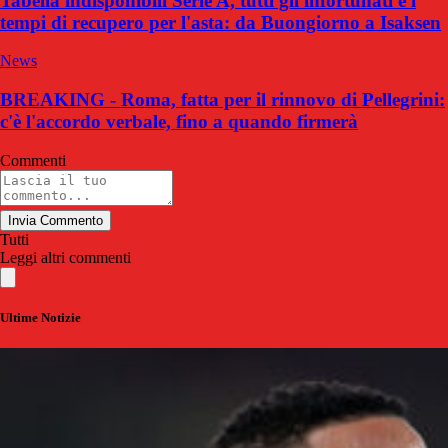
Tabella indisponibili Serie A, tutti gli infortunati e i
tempi di recupero per l'asta: da Buongiorno a Isaksen
News
BREAKING - Roma, fatta per il rinnovo di Pellegrini:
c'è l'accordo verbale, fino a quando firmerà
Commenti
Invia Commento
Tutti
Leggi altri commenti
Ultime Notizie