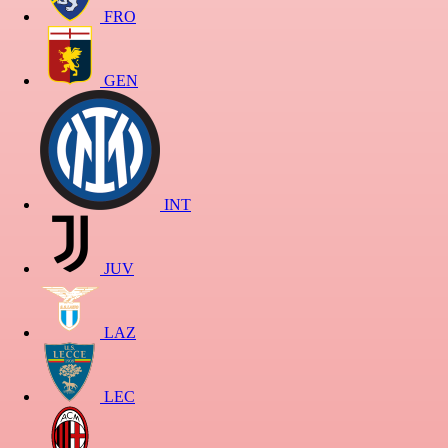
FRO
GEN
INT
JUV
LAZ
LEC