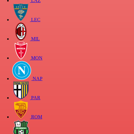
LAZ
LEC
MIL
MON
NAP
PAR
ROM