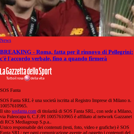
News
BREAKING - Roma, fatta per il rinnovo di Pellegrini:
c'è l'accordo verbale, fino a quando firmerà
SOS Fanta
SOS Fanta SRL è una società iscritta al Registro Imprese di Milano n.
10057610965.
Il sito
sosfanta.com
di titolarità di SOS Fanta SRL, con sede a Milano,
via Paleocapa 6, C.F./PI 10057610965 è affiliato al network Gazzanet
di RCS Mediagroup S.p.a..
Unico responsabile dei contenuti (testi, foto, video e grafiche) è SOS
Fanta SRL; per ogni comunicazione avente ad oggetto i contenuti del