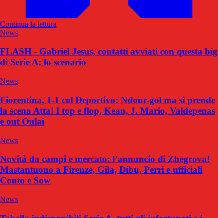
Continua la lettura
News
FLASH - Gabriel Jesus, contatti avviati con questa big
di Serie A: lo scenario
News
Fiorentina, 1-1 col Deportivo: Ndour-gol ma si prende
la scena Atta! I top e flop, Kean, J. Mario, Valdepenas
e out Oulai
News
Novità da campi e mercato: l’annuncio di Zhegrova!
Mastantuono a Firenze, Gila, Dibu, Perri e ufficiali
Couto e Sow
News