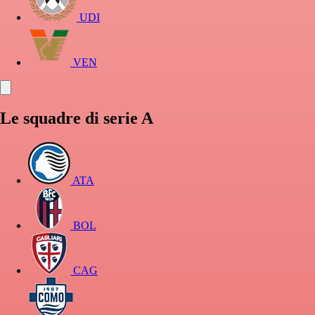
UDI
VEN
Le squadre di serie A
ATA
BOL
CAG