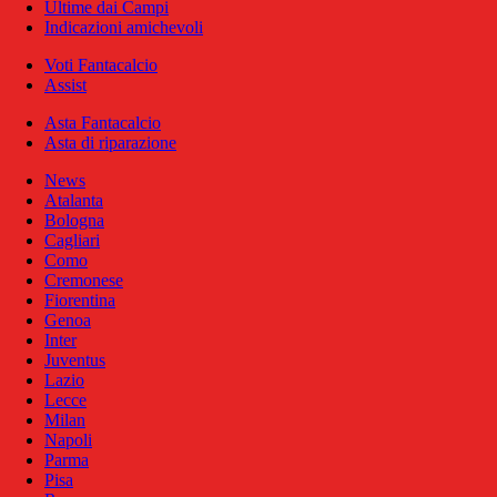
Ultime dai Campi
Indicazioni amichevoli
Voti Fantacalcio
Assist
Asta Fantacalcio
Asta di riparazione
News
Atalanta
Bologna
Cagliari
Como
Cremonese
Fiorentina
Genoa
Inter
Juventus
Lazio
Lecce
Milan
Napoli
Parma
Pisa