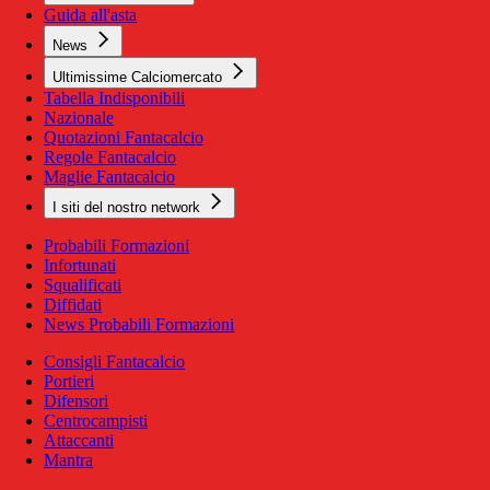
Guida all'asta
News
Ultimissime Calciomercato
Tabella Indisponibili
Nazionale
Quotazioni Fantacalcio
Regole Fantacalcio
Maglie Fantacalcio
I siti del nostro network
Probabili Formazioni
Infortunati
Squalificati
Diffidati
News Probabili Formazioni
Consigli Fantacalcio
Portieri
Difensori
Centrocampisti
Attaccanti
Mantra