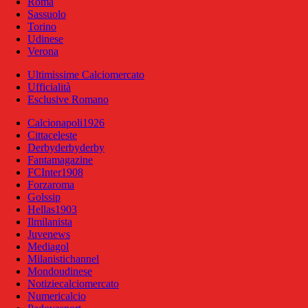
Roma
Sassuolo
Torino
Udinese
Verona
Ultimissime Calciomercato
Ufficialità
Esclusive Romano
Calcionapoli1926
Cittaceleste
Derbyderbyderby
Fantamagazine
FCInter1908
Forzaroma
Golssip
Hellas1903
Ilmilanista
Juvenews
Mediagol
Milanistichannel
Mondoudinese
Notiziecalciomercato
Numericalcio