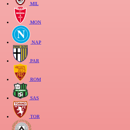
MIL
MON
NAP
PAR
ROM
SAS
TOR