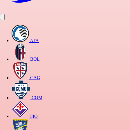
ATA
BOL
CAG
COM
FIO