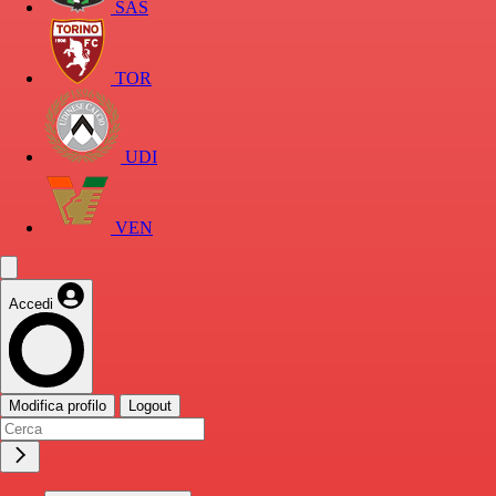
SAS
TOR
UDI
VEN
Accedi
Modifica profilo
Logout