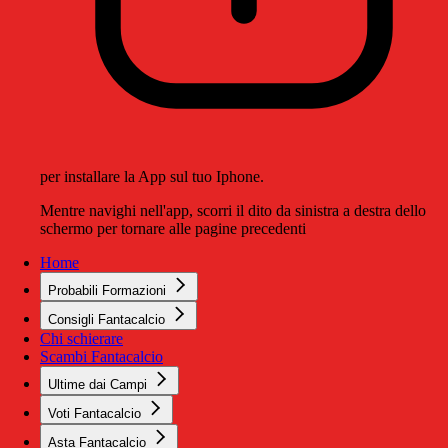
per installare la App sul tuo Iphone.
Mentre navighi nell'app, scorri il dito da sinistra a destra dello
schermo per tornare alle pagine precedenti
Home
Probabili Formazioni
Consigli Fantacalcio
Chi schierare
Scambi Fantacalcio
Ultime dai Campi
Voti Fantacalcio
Asta Fantacalcio