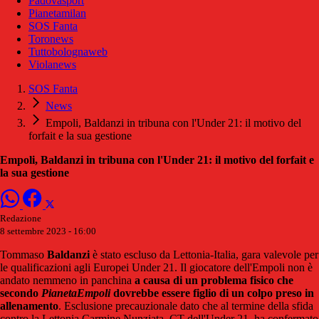
Padovasport
Pianetamilan
SOS Fanta
Toronews
Tuttobolognaweb
Violanews
SOS Fanta
News
Empoli, Baldanzi in tribuna con l'Under 21: il motivo del
forfait e la sua gestione
Empoli, Baldanzi in tribuna con l'Under 21: il motivo del forfait e
la sua gestione
Redazione
8 settembre 2023 - 16:00
Tommaso
Baldanzi
è stato escluso da Lettonia-Italia, gara valevole per
le qualificazioni agli Europei Under 21. Il giocatore dell'Empoli non è
andato nemmeno in panchina
a causa di un problema fisico che
secondo
PianetaEmpoli
dovrebbe essere figlio di un colpo preso in
allenamento
. Esclusione precauzionale dato che al termine della sfida
contro la Lettonia Carmine Nunziata, CT dell'Under 21, ha confermato