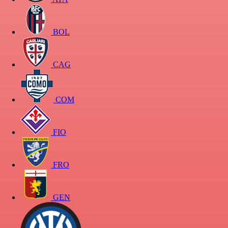
BOL
CAG
COM
FIO
FRO
GEN