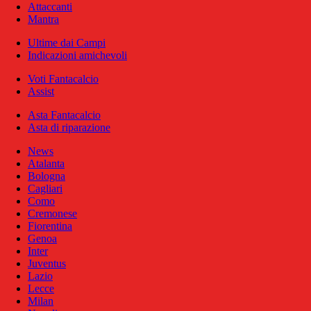
Attaccanti
Mantra
Ultime dai Campi
Indicazioni amichevoli
Voti Fantacalcio
Assist
Asta Fantacalcio
Asta di riparazione
News
Atalanta
Bologna
Cagliari
Como
Cremonese
Fiorentina
Genoa
Inter
Juventus
Lazio
Lecce
Milan