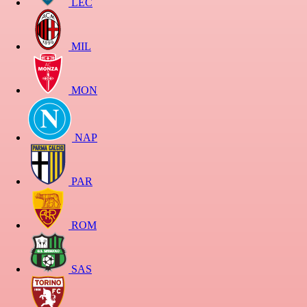
LEC
MIL
MON
NAP
PAR
ROM
SAS