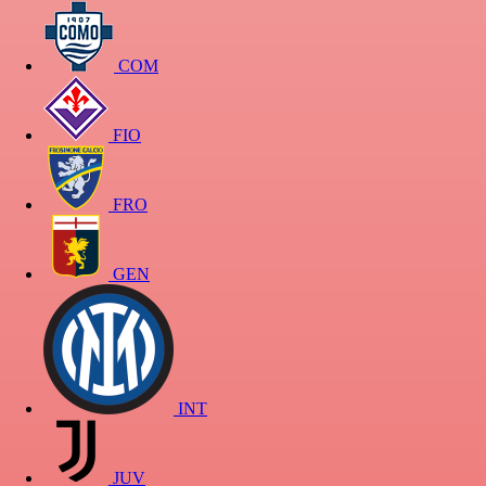
COM
FIO
FRO
GEN
INT
JUV