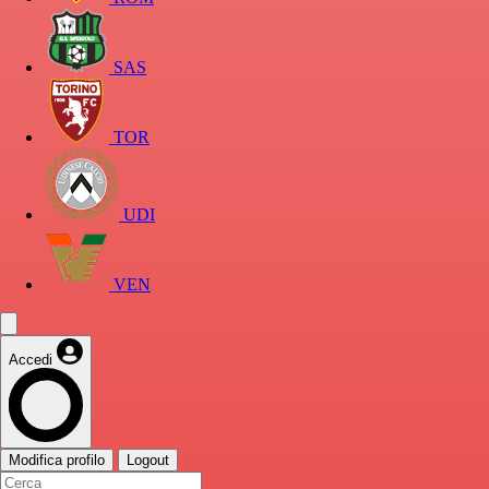
SAS
TOR
UDI
VEN
Accedi
Modifica profilo
Logout