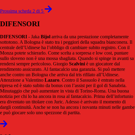
Prossima scheda 2 di 5
DIFENSORI
DIFENSORI
- Jaka
Bijol
arriva da una prestazione completamente
sottotono. A Bologna è stato tra i peggiori della squadra bianconera. Il
centrale dell’Udinese ha l’obbligo di cambiare subito registro. Con il
Monza potete schierarlo. Come scelta a sorpresa e low cost, puntare
sullo sloveno non è una mossa sbagliata. Quando si spinge in avanti sa
rendersi sempre pericoloso. Giorgio
Scalvini
è un giocatore dal
rendimento assicurato. Al fantacalcio una garanzia. Si può mettere
anche contro un Bologna che arriva dal tris rifilato all’Udinese.
Attenzione a Valentino
Lazaro
. Contro il Sassuolo è entrato nella
ripresa ed è stato subito da bonus con l’assist per il gol di Sanabria.
Minutaggio che può aumentare in vista di Torino-Roma. Una buona
notizia per chi lo ha ancora in rosa al fantacalcio. Prima dell’infortunio
era diventato un titolare con Juric. Adesso è arrivato il momento di
dargli continuità. Anche se non ha ancora i novanta minuti nelle gambe
e può giocare solo uno spezzone di partita.