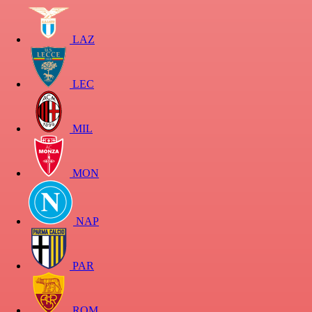
LAZ
LEC
MIL
MON
NAP
PAR
ROM