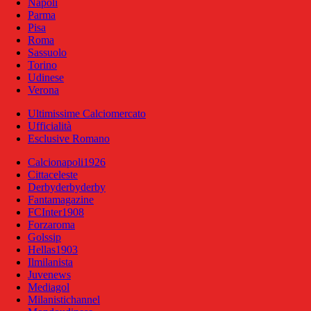
Napoli
Parma
Pisa
Roma
Sassuolo
Torino
Udinese
Verona
Ultimissime Calciomercato
Ufficialità
Esclusive Romano
Calcionapoli1926
Cittaceleste
Derbyderbyderby
Fantamagazine
FCInter1908
Forzaroma
Golssip
Hellas1903
Ilmilanista
Juvenews
Mediagol
Milanistichannel