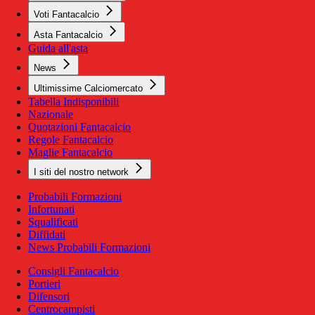
Voti Fantacalcio
Asta Fantacalcio
Guida all'asta
News
Ultimissime Calciomercato
Tabella Indisponibili
Nazionale
Quotazioni Fantacalcio
Regole Fantacalcio
Maglie Fantacalcio
I siti del nostro network
Probabili Formazioni
Infortunati
Squalificati
Diffidati
News Probabili Formazioni
Consigli Fantacalcio
Portieri
Difensori
Centrocampisti