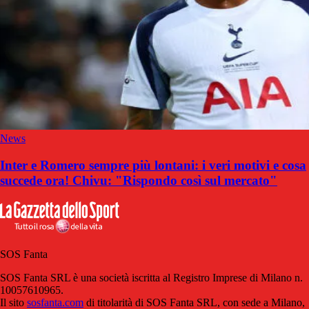
News
Inter e Romero sempre più lontani: i veri motivi e cosa
succede ora! Chivu: "Rispondo così sul mercato"
SOS Fanta
SOS Fanta SRL è una società iscritta al Registro Imprese di Milano n.
10057610965.
Il sito
sosfanta.com
di titolarità di SOS Fanta SRL, con sede a Milano,