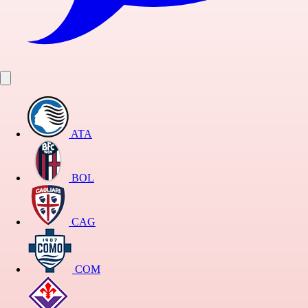
ATA
BOL
CAG
COM