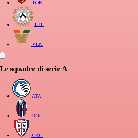
TOR
UDI
VEN
Le squadre di serie A
ATA
BOL
CAG