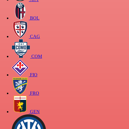
BOL
CAG
COM
FIO
FRO
GEN