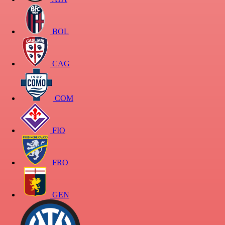
BOL
CAG
COM
FIO
FRO
GEN