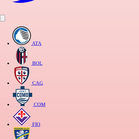
ATA
BOL
CAG
COM
FIO