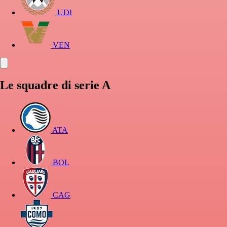
UDI
VEN
Le squadre di serie A
ATA
BOL
CAG