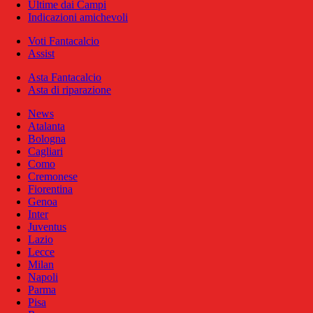
Ultime dai Campi
Indicazioni amichevoli
Voti Fantacalcio
Assist
Asta Fantacalcio
Asta di riparazione
News
Atalanta
Bologna
Cagliari
Como
Cremonese
Fiorentina
Genoa
Inter
Juventus
Lazio
Lecce
Milan
Napoli
Parma
Pisa