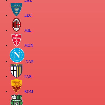
LAZ
LEC
MIL
MON
NAP
PAR
ROM