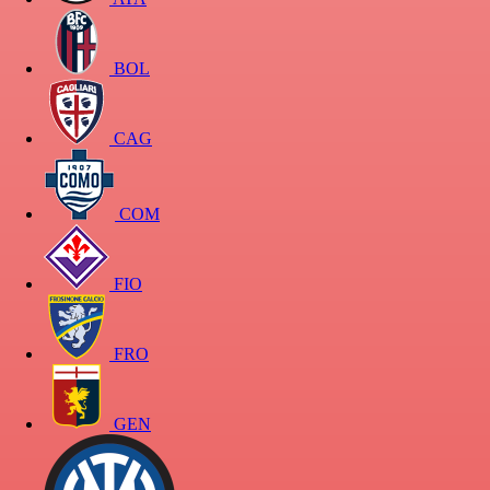
BOL
CAG
COM
FIO
FRO
GEN