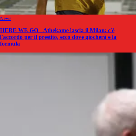
News
HERE WE GO - Athekame lascia il Milan: c'è
l'accordo per il prestito, ecco dove giocherà e la
formula