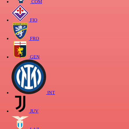
COM
FIO
FRO
GEN
INT
JUV