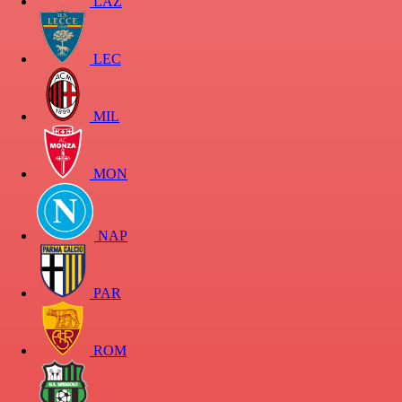
LAZ
LEC
MIL
MON
NAP
PAR
ROM