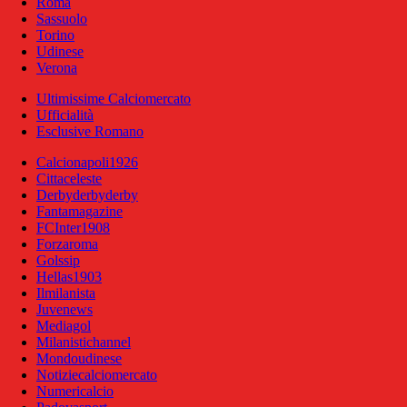
Roma
Sassuolo
Torino
Udinese
Verona
Ultimissime Calciomercato
Ufficialità
Esclusive Romano
Calcionapoli1926
Cittaceleste
Derbyderbyderby
Fantamagazine
FCInter1908
Forzaroma
Golssip
Hellas1903
Ilmilanista
Juvenews
Mediagol
Milanistichannel
Mondoudinese
Notiziecalciomercato
Numericalcio