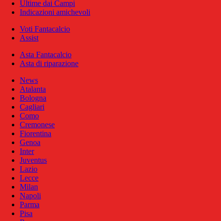
Ultime dai Campi
Indicazioni amichevoli
Voti Fantacalcio
Assist
Asta Fantacalcio
Asta di riparazione
News
Atalanta
Bologna
Cagliari
Como
Cremonese
Fiorentina
Genoa
Inter
Juventus
Lazio
Lecce
Milan
Napoli
Parma
Pisa