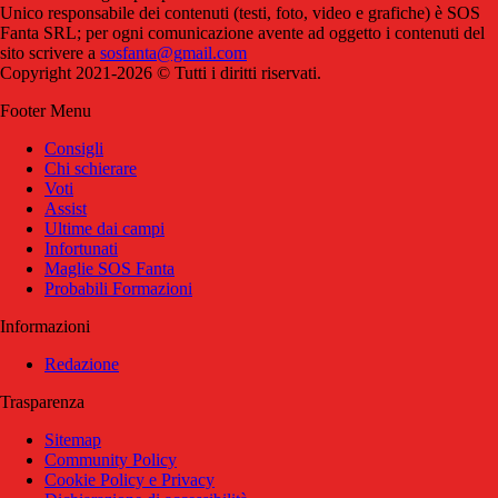
Unico responsabile dei contenuti (testi, foto, video e grafiche) è SOS
Fanta SRL; per ogni comunicazione avente ad oggetto i contenuti del
sito scrivere a
sosfanta@gmail.com
Copyright 2021-2026 © Tutti i diritti riservati.
Footer Menu
Consigli
Chi schierare
Voti
Assist
Ultime dai campi
Infortunati
Maglie SOS Fanta
Probabili Formazioni
Informazioni
Redazione
Trasparenza
Sitemap
Community Policy
Cookie Policy e Privacy