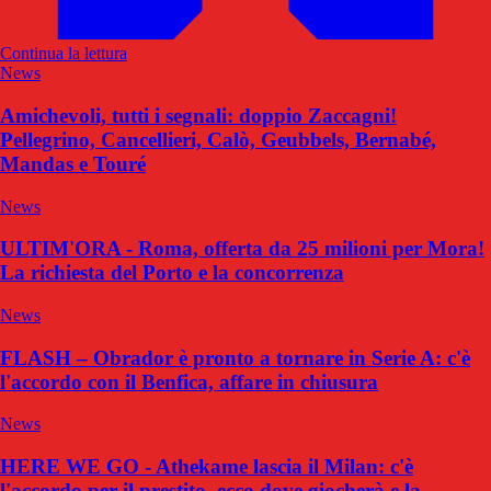
Continua la lettura
News
Amichevoli, tutti i segnali: doppio Zaccagni!
Pellegrino, Cancellieri, Calò, Geubbels, Bernabé,
Mandas e Touré
News
ULTIM'ORA - Roma, offerta da 25 milioni per Mora!
La richiesta del Porto e la concorrenza
News
FLASH – Obrador è pronto a tornare in Serie A: c'è
l'accordo con il Benfica, affare in chiusura
News
HERE WE GO - Athekame lascia il Milan: c'è
l'accordo per il prestito, ecco dove giocherà e la