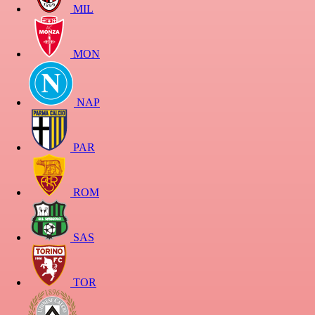
MIL
MON
NAP
PAR
ROM
SAS
TOR