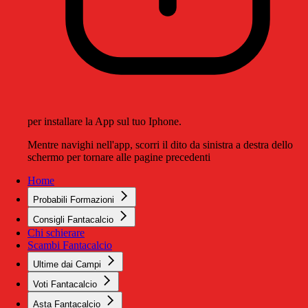
per installare la App sul tuo Iphone.
Mentre navighi nell'app, scorri il dito da sinistra a destra dello
schermo per tornare alle pagine precedenti
Home
Probabili Formazioni
Consigli Fantacalcio
Chi schierare
Scambi Fantacalcio
Ultime dai Campi
Voti Fantacalcio
Asta Fantacalcio