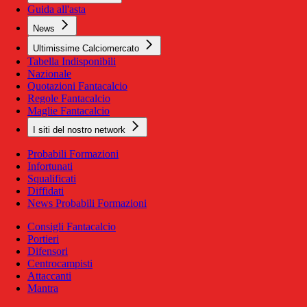
Guida all'asta
News
Ultimissime Calciomercato
Tabella Indisponibili
Nazionale
Quotazioni Fantacalcio
Regole Fantacalcio
Maglie Fantacalcio
I siti del nostro network
Probabili Formazioni
Infortunati
Squalificati
Diffidati
News Probabili Formazioni
Consigli Fantacalcio
Portieri
Difensori
Centrocampisti
Attaccanti
Mantra