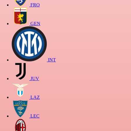
FRO
GEN
INT
JUV
LAZ
LEC