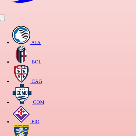
ATA
BOL
CAG
COM
FIO