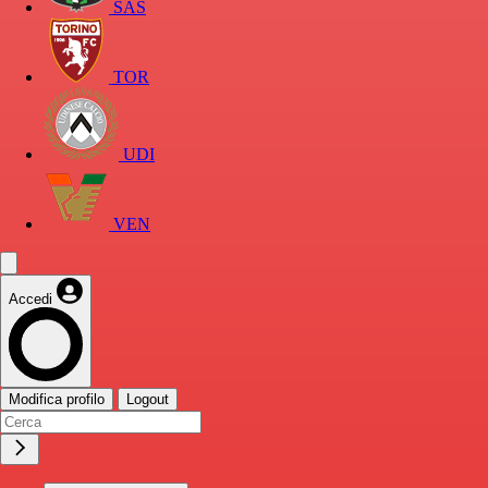
SAS
TOR
UDI
VEN
Accedi
Modifica profilo
Logout