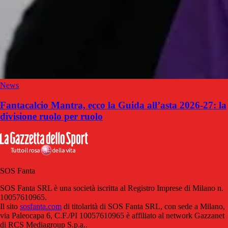
News
Fantacalcio Mantra, ecco la Guida all’asta 2026-27: la
divisione ruolo per ruolo
SOS Fanta
SOS Fanta SRL è una società iscritta al Registro Imprese di Milano n.
10057610965.
Il sito
sosfanta.com
di titolarità di SOS Fanta SRL, con sede a Milano,
via Paleocapa 6, C.F./PI 10057610965 è affiliato al network Gazzanet
di RCS Mediagroup S.p.a..