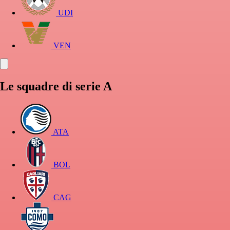
UDI
VEN
Le squadre di serie A
ATA
BOL
CAG