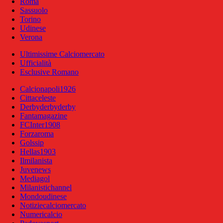
Roma
Sassuolo
Torino
Udinese
Verona
Ultimissime Calciomercato
Ufficialità
Esclusive Romano
Calcionapoli1926
Cittaceleste
Derbyderbyderby
Fantamagazine
FCInter1908
Forzaroma
Golssip
Hellas1903
Ilmilanista
Juvenews
Mediagol
Milanistichannel
Mondoudinese
Notiziecalciomercato
Numericalcio