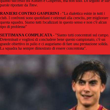
quanto successo fra Ranieri e Gasperini, ma non solo. Di seguito le sue
parole riportate da
Tmw
.
RANIERI CONTRO GASPERINI
- "La dialettica esiste in tutti i
club. I confronti sono quotidiani e orientati alla crescita, per migliorare
questa squadra. Siamo tutti focalizzati in questo senso e non c'è alcun
tipo di problema"
SETTIMANA COMPLICATA
- "Siamo tutti concentrati sul campo.
Determinati e vogliosi di concludere bene questo campionato, c'è un
grande obiettivo in palio e ci auguriamo di fare una prestazione solida.
La squadra ha sempre dimostrato di essere concentrata".