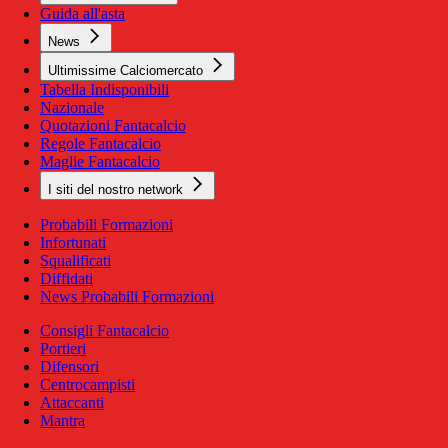
Guida all'asta
News
Ultimissime Calciomercato
Tabella Indisponibili
Nazionale
Quotazioni Fantacalcio
Regole Fantacalcio
Maglie Fantacalcio
I siti del nostro network
Probabili Formazioni
Infortunati
Squalificati
Diffidati
News Probabili Formazioni
Consigli Fantacalcio
Portieri
Difensori
Centrocampisti
Attaccanti
Mantra