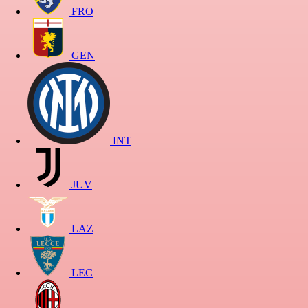
FRO
GEN
INT
JUV
LAZ
LEC