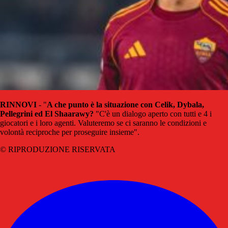
RINNOVI
- "
A che punto è la situazione con Celik, Dybala,
Pellegrini ed El Shaarawy?
"C'è un dialogo aperto con tutti e 4 i
giocatori e i loro agenti. Valuteremo se ci saranno le condizioni e
volontà reciproche per proseguire insieme".
© RIPRODUZIONE RISERVATA