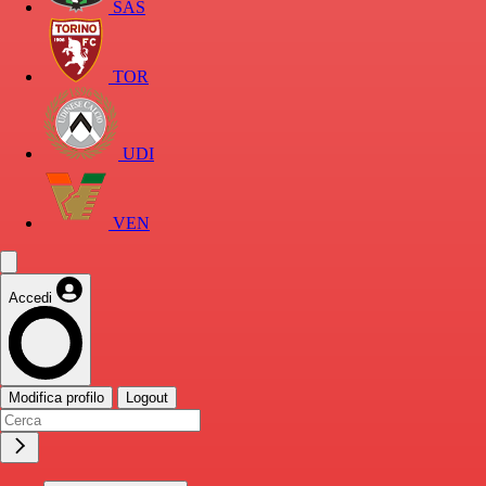
SAS
TOR
UDI
VEN
Accedi
Modifica profilo
Logout