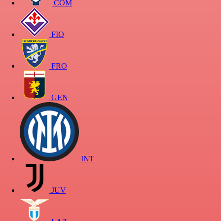
COM
FIO
FRO
GEN
INT
JUV