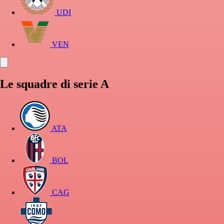
UDI
VEN
Le squadre di serie A
ATA
BOL
CAG