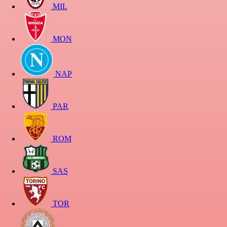
MIL
MON
NAP
PAR
ROM
SAS
TOR