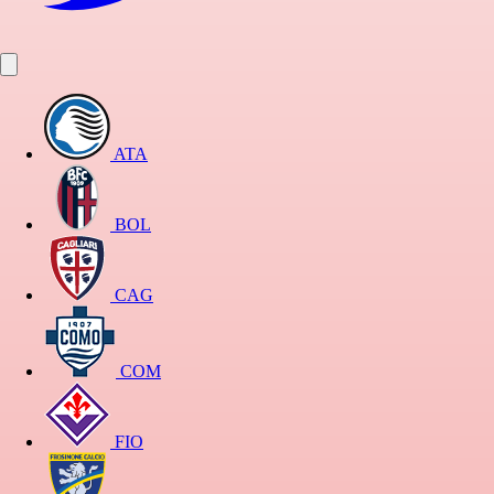
ATA
BOL
CAG
COM
FIO