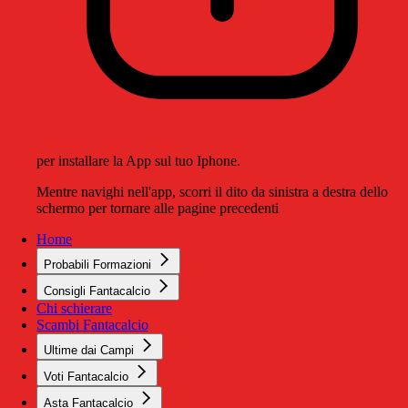
per installare la App sul tuo Iphone.
Mentre navighi nell'app, scorri il dito da sinistra a destra dello
schermo per tornare alle pagine precedenti
Home
Probabili Formazioni
Consigli Fantacalcio
Chi schierare
Scambi Fantacalcio
Ultime dai Campi
Voti Fantacalcio
Asta Fantacalcio