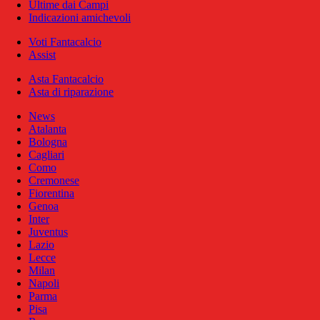
Ultime dai Campi
Indicazioni amichevoli
Voti Fantacalcio
Assist
Asta Fantacalcio
Asta di riparazione
News
Atalanta
Bologna
Cagliari
Como
Cremonese
Fiorentina
Genoa
Inter
Juventus
Lazio
Lecce
Milan
Napoli
Parma
Pisa