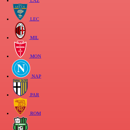
LAZ
LEC
MIL
MON
NAP
PAR
ROM