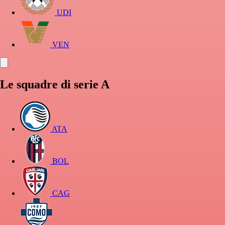
UDI
VEN
Le squadre di serie A
ATA
BOL
CAG