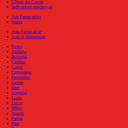
Ultime dai Campi
Indicazioni amichevoli
Voti Fantacalcio
Assist
Asta Fantacalcio
Asta di riparazione
News
Atalanta
Bologna
Cagliari
Como
Cremonese
Fiorentina
Genoa
Inter
Juventus
Lazio
Lecce
Milan
Napoli
Parma
Pisa