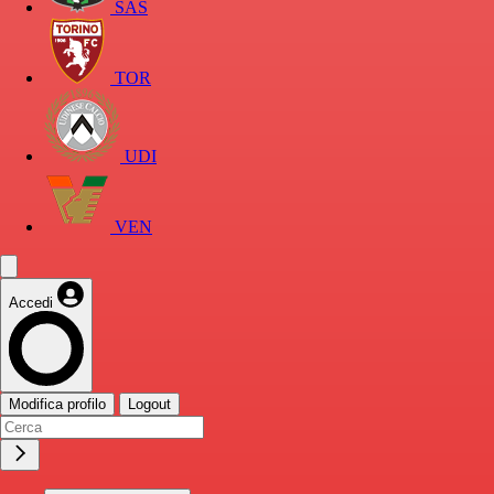
SAS
TOR
UDI
VEN
Accedi
Modifica profilo
Logout