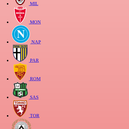
MIL
MON
NAP
PAR
ROM
SAS
TOR