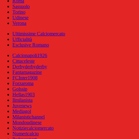
Roma
Sassuolo
Torino
Udinese
Verona
Ultimissime Calciomercato
Ufficialità
Esclusive Romano
Calcionapoli1926
Cittaceleste
Derbyderbyderby
Fantamagazine
FCInter1908
Forzaroma
Golssip
Hellas1903
Ilmilanista
Juvenews
Mediagol
Milanistichannel
Mondoudinese
Notiziecalciomercato
Numericalcio