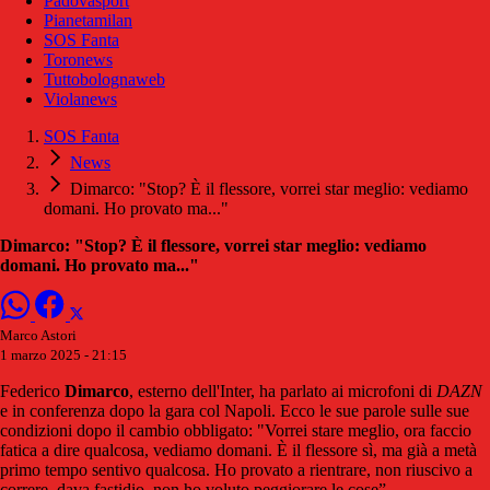
Padovasport
Pianetamilan
SOS Fanta
Toronews
Tuttobolognaweb
Violanews
SOS Fanta
News
Dimarco: "Stop? È il flessore, vorrei star meglio: vediamo
domani. Ho provato ma..."
Dimarco: "Stop? È il flessore, vorrei star meglio: vediamo
domani. Ho provato ma..."
Marco Astori
1 marzo 2025 - 21:15
Federico
Dimarco
, esterno dell'Inter, ha parlato ai microfoni di
DAZN
e in conferenza dopo la gara col Napoli. Ecco le sue parole sulle sue
condizioni dopo il cambio obbligato: "Vorrei stare meglio, ora faccio
fatica a dire qualcosa, vediamo domani. È il flessore sì, ma già a metà
primo tempo sentivo qualcosa. Ho provato a rientrare, non riuscivo a
correre, dava fastidio, non ho voluto peggiorare le cose”.