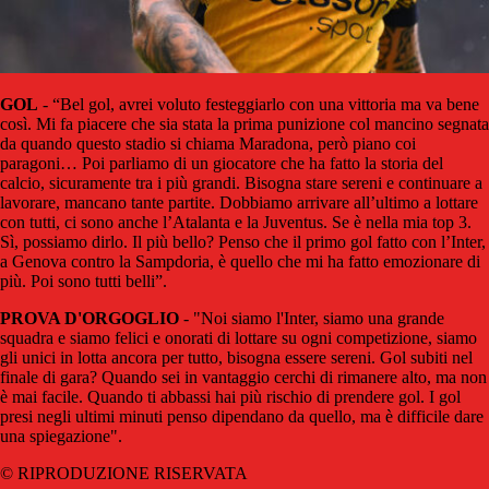
GOL
- “Bel gol, avrei voluto festeggiarlo con una vittoria ma va bene
così. Mi fa piacere che sia stata la prima punizione col mancino segnata
da quando questo stadio si chiama Maradona, però piano coi
paragoni… Poi parliamo di un giocatore che ha fatto la storia del
calcio, sicuramente tra i più grandi. Bisogna stare sereni e continuare a
lavorare, mancano tante partite. Dobbiamo arrivare all’ultimo a lottare
con tutti, ci sono anche l’Atalanta e la Juventus. Se è nella mia top 3.
Sì, possiamo dirlo. Il più bello? Penso che il primo gol fatto con l’Inter,
a Genova contro la Sampdoria, è quello che mi ha fatto emozionare di
più. Poi sono tutti belli”.
PROVA D'ORGOGLIO
- "Noi siamo l'Inter, siamo una grande
squadra e siamo felici e onorati di lottare su ogni competizione, siamo
gli unici in lotta ancora per tutto, bisogna essere sereni. Gol subiti nel
finale di gara? Quando sei in vantaggio cerchi di rimanere alto, ma non
è mai facile. Quando ti abbassi hai più rischio di prendere gol. I gol
presi negli ultimi minuti penso dipendano da quello, ma è difficile dare
una spiegazione".
© RIPRODUZIONE RISERVATA