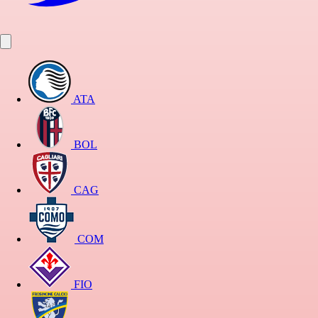
ATA
BOL
CAG
COM
FIO