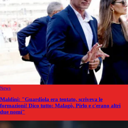
News
Maldini: "Guardiola era tentato, scriveva le
formazioni! Dico tutto: Malagò, Pirlo e c'erano altri
due nomi"