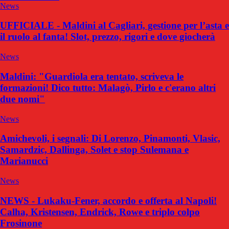
News
UFFICIALE - Maldini al Cagliari, gestione per l’asta e
il ruolo al fanta! Slot, prezzo, rigori e dove giocherà
News
Maldini: "Guardiola era tentato, scriveva le
formazioni! Dico tutto: Malagò, Pirlo e c'erano altri
due nomi"
News
Amichevoli, i segnali: Di Lorenzo, Pinamonti, Vlasic,
Samardzic, Dallinga, Solet e stop Sulemana e
Marianucci
News
NEWS - Lukaku-Fener, accordo e offerta al Napoli!
Calha, Kristensen, Endrick, Rowe e triplo colpo
Frosinone