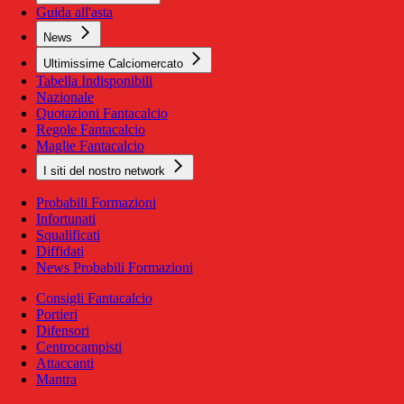
Guida all'asta
News
Ultimissime Calciomercato
Tabella Indisponibili
Nazionale
Quotazioni Fantacalcio
Regole Fantacalcio
Maglie Fantacalcio
I siti del nostro network
Probabili Formazioni
Infortunati
Squalificati
Diffidati
News Probabili Formazioni
Consigli Fantacalcio
Portieri
Difensori
Centrocampisti
Attaccanti
Mantra