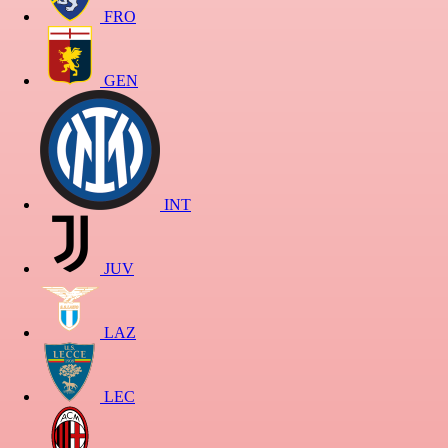
FRO
GEN
INT
JUV
LAZ
LEC