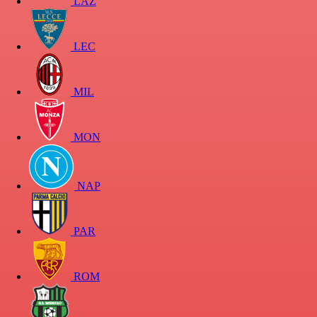
LAZ
LEC
MIL
MON
NAP
PAR
ROM