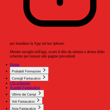
per installare la App sul tuo Iphone.
Mentre navighi nell'app, scorri il dito da sinistra a destra dello
schermo per tornare alle pagine precedenti
Home
Probabili Formazioni
Consigli Fantacalcio
Chi schierare
Scambi Fantacalcio
Ultime dai Campi
Voti Fantacalcio
Asta Fantacalcio