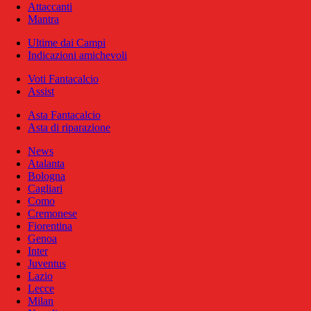
Attaccanti
Mantra
Ultime dai Campi
Indicazioni amichevoli
Voti Fantacalcio
Assist
Asta Fantacalcio
Asta di riparazione
News
Atalanta
Bologna
Cagliari
Como
Cremonese
Fiorentina
Genoa
Inter
Juventus
Lazio
Lecce
Milan