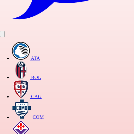
ATA
BOL
CAG
COM