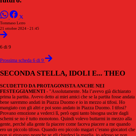
Tommaso Lerro
21 ottobre 2024 - 21:45
6 di 9
Prossima scheda 6 di 9
SECONDA STELLA, IDOLI E... THEO
SCUDETTO DA PROTAGONISTA ANCHE NEI
FESTEGGIAMENTI
- "Assolutamente. Ma l’avevo già dichiarato
prima la partita. Avevo detto ai miei amici che se la partita fosse andata
bene saremmo andati in Piazza Duomo e io in mezzo ai tifosi. Ho
mangiato con gli altri e poi sono andato in Piazza Duomo. I tifosi?
Provano emozione a vederci lì, però ogni tanto bisogna uscire dagli
schemi se no è tutto monotono. Quindi volevo buttarmi in mezzo alla
gente, perché alla gente fa piacere come faceva piacere a me quando
ero un piccolo tifoso. Quando ero piccolo magari c’erano giocatori che
non si giravano neanche se gli chiedevi la maglia, io adesso se non