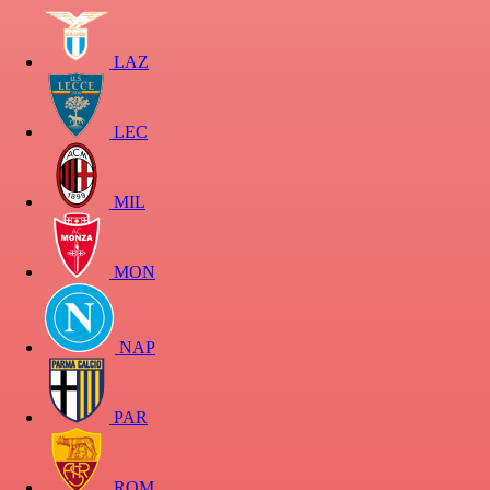
LAZ
LEC
MIL
MON
NAP
PAR
ROM