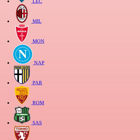
LEC
MIL
MON
NAP
PAR
ROM
SAS