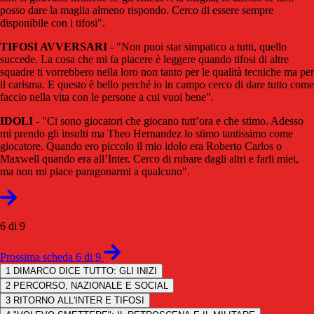
posso dare la maglia almeno rispondo. Cerco di essere sempre
disponibile con i tifosi".
TIFOSI AVVERSARI
- "Non puoi star simpatico a tutti, quello
succede. La cosa che mi fa piacere è leggere quando tifosi di altre
squadre ti vorrebbero nella loro non tanto per le qualità tecniche ma per
il carisma. E questo è bello perché io in campo cerco di dare tutto come
faccio nella vita con le persone a cui vuoi bene".
IDOLI
- "Ci sono giocatori che giocano tutt’ora e che stimo. Adesso
mi prendo gli insulti ma Theo Hernandez lo stimo tantissimo come
giocatore. Quando ero piccolo il mio idolo era Roberto Carlos o
Maxwell quando era all’Inter. Cerco di rubare dagli altri e farli miei,
ma non mi piace paragonarmi a qualcuno".
6 di 9
Prossima scheda 6 di 9
1
DIMARCO DICE TUTTO: GLI INIZI
2
PERCORSO, NAZIONALE E SOCIAL
3
RITORNO ALL'INTER E TIFOSI