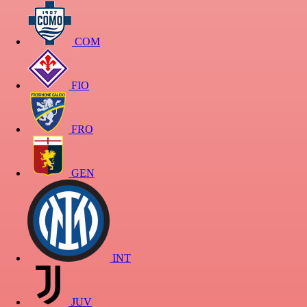
COM
FIO
FRO
GEN
INT
JUV