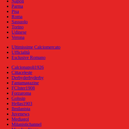
Napoli
Parma
Pisa
Roma
Sassuolo
Torino
Udinese
Verona
Ultimissime Calciomercato
Ufficialità
Esclusive Romano
Calcionapoli1926
Cittaceleste
Derbyderbyderby
Fantamagazine
FCInter1908
Forzaroma
Golssip
Hellas1903
Ilmilanista
Juvenews
Mediagol
Milanistichannel