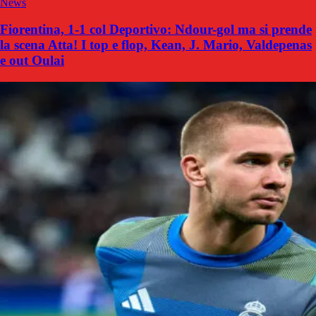
News
Fiorentina, 1-1 col Deportivo: Ndour-gol ma si prende
la scena Atta! I top e flop, Kean, J. Mario, Valdepenas
e out Oulai