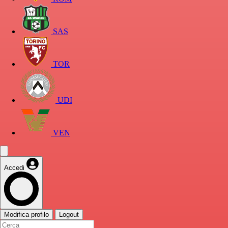
SAS
TOR
UDI
VEN
Accedi
Modifica profilo
Logout