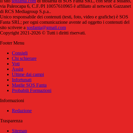
Il sito
sosfanta.com
di titolarità di SOS Fanta SRL, con sede a Milano,
via Paleocapa 6, C.F./PI 10057610965 è affiliato al network Gazzanet
di RCS Mediagroup S.p.a..
Unico responsabile dei contenuti (testi, foto, video e grafiche) è SOS
Fanta SRL; per ogni comunicazione avente ad oggetto i contenuti del
sito scrivere a
sosfanta@gmail.com
Copyright 2021-2026 © Tutti i diritti riservati.
Footer Menu
Consigli
Chi schierare
Voti
Assist
Ultime dai campi
Infortunati
Maglie SOS Fanta
Probabili Formazioni
Informazioni
Redazione
Trasparenza
Sitemap