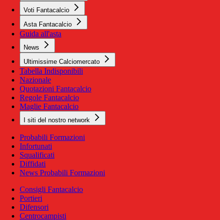
Voti Fantacalcio
Asta Fantacalcio
Guida all'asta
News
Ultimissime Calciomercato
Tabella Indisponibili
Nazionale
Quotazioni Fantacalcio
Regole Fantacalcio
Maglie Fantacalcio
I siti del nostro network
Probabili Formazioni
Infortunati
Squalificati
Diffidati
News Probabili Formazioni
Consigli Fantacalcio
Portieri
Difensori
Centrocampisti