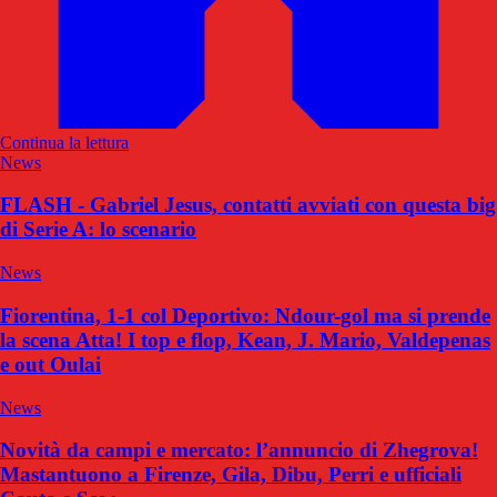
Continua la lettura
News
FLASH - Gabriel Jesus, contatti avviati con questa big
di Serie A: lo scenario
News
Fiorentina, 1-1 col Deportivo: Ndour-gol ma si prende
la scena Atta! I top e flop, Kean, J. Mario, Valdepenas
e out Oulai
News
Novità da campi e mercato: l’annuncio di Zhegrova!
Mastantuono a Firenze, Gila, Dibu, Perri e ufficiali