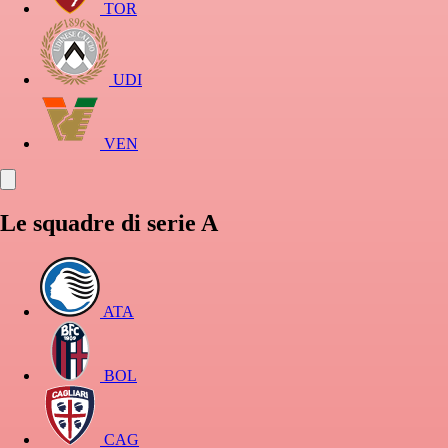
TOR
UDI
VEN
Le squadre di serie A
ATA
BOL
CAG