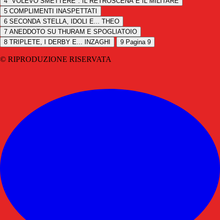
4
"VOLEVO SMETTERE": IL RETROSCENA E IL MILITARE
5
COMPLIMENTI INASPETTATI
6
SECONDA STELLA, IDOLI E... THEO
7
ANEDDOTO SU THURAM E SPOGLIATOIO
8
TRIPLETE, I DERBY E... INZAGHI
9
Pagina 9
© RIPRODUZIONE RISERVATA