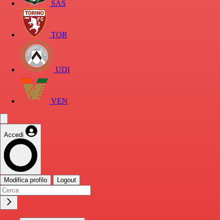
SAS
TOR
UDI
VEN
Accedi
Modifica profilo
Logout