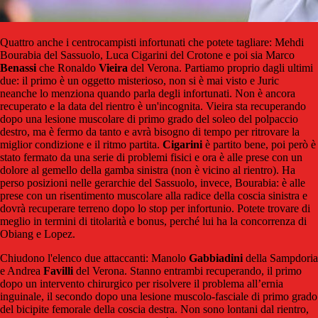
Quattro anche i centrocampisti infortunati che potete tagliare: Mehdi
Bourabia del Sassuolo, Luca Cigarini del Crotone e poi sia Marco
Benassi
che Ronaldo
Vieira
del Verona. Partiamo proprio dagli ultimi
due: il primo è un oggetto misterioso, non si è mai visto e Juric
neanche lo menziona quando parla degli infortunati. Non è ancora
recuperato e la data del rientro è un'incognita. Vieira sta recuperando
dopo una lesione muscolare di primo grado del soleo del polpaccio
destro, ma è fermo da tanto e avrà bisogno di tempo per ritrovare la
miglior condizione e il ritmo partita.
Cigarini
è partito bene, poi però è
stato fermato da una serie di problemi fisici e ora è alle prese con un
dolore al gemello della gamba sinistra (non è vicino al rientro). Ha
perso posizioni nelle gerarchie del Sassuolo, invece, Bourabia: è alle
prese con un risentimento muscolare alla radice della coscia sinistra e
dovrà recuperare terreno dopo lo stop per infortunio. Potete trovare di
meglio in termini di titolarità e bonus, perché lui ha la concorrenza di
Obiang e Lopez.
Chiudono l'elenco due attaccanti: Manolo
Gabbiadini
della Sampdoria
e Andrea
Favilli
del Verona. Stanno entrambi recuperando, il primo
dopo un intervento chirurgico per risolvere il problema all’ernia
inguinale, il secondo dopo una lesione muscolo-fasciale di primo grado
del bicipite femorale della coscia destra. Non sono lontani dal rientro,