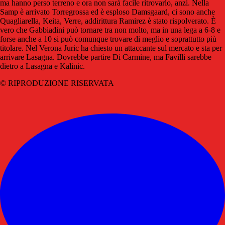
ma hanno perso terreno e ora non sarà facile ritrovarlo, anzi. Nella
Samp è arrivato Torregrossa ed è esploso Damsgaard, ci sono anche
Quagliarella, Keita, Verre, addirittura Ramirez è stato rispolverato. È
vero che Gabbiadini può tornare tra non molto, ma in una lega a 6-8 e
forse anche a 10 si può comunque trovare di meglio e soprattutto più
titolare. Nel Verona Juric ha chiesto un attaccante sul mercato e sta per
arrivare Lasagna. Dovrebbe partire Di Carmine, ma Favilli sarebbe
dietro a Lasagna e Kalinic.
© RIPRODUZIONE RISERVATA