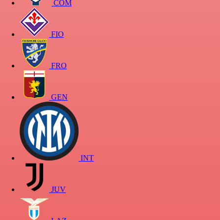
COM
FIO
FRO
GEN
INT
JUV