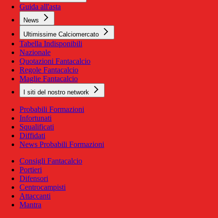
Guida all'asta
News
Ultimissime Calciomercato
Tabella Indisponibili
Nazionale
Quotazioni Fantacalcio
Regole Fantacalcio
Maglie Fantacalcio
I siti del nostro network
Probabili Formazioni
Infortunati
Squalificati
Diffidati
News Probabili Formazioni
Consigli Fantacalcio
Portieri
Difensori
Centrocampisti
Attaccanti
Mantra