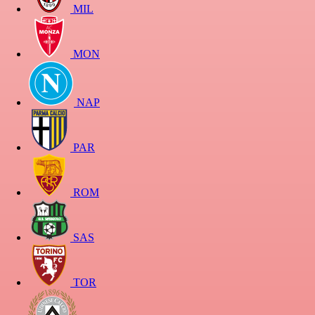
MIL
MON
NAP
PAR
ROM
SAS
TOR