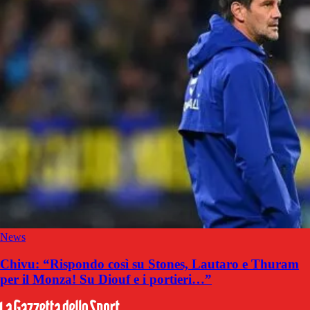
News
Chivu: “Rispondo così su Stones, Lautaro e Thuram
per il Monza! Su Diouf e i portieri…”