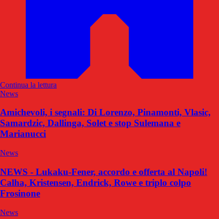
Continua la lettura
News
Amichevoli, i segnali: Di Lorenzo, Pinamonti, Vlasic,
Samardzic, Dallinga, Solet e stop Sulemana e
Marianucci
News
NEWS - Lukaku-Fener, accordo e offerta al Napoli!
Calha, Kristensen, Endrick, Rowe e triplo colpo
Frosinone
News