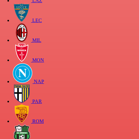
LAZ
LEC
MIL
MON
NAP
PAR
ROM