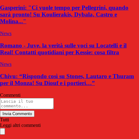
Gasperini: "Ci vuole tempo per Pellegrini, quando
sarà pronto! Su Koulierakis, Dybala, Castro e
Molina..."
News
Romano - Juve, la verità sulle voci su Locatelli e il
Real! Contatti quotidiani per Kessie: cosa filtra
News
Chivu: “Rispondo così su Stones, Lautaro e Thuram
per il Monza! Su Diouf e i portieri…”
Commenti
Invia Commento
Tutti
Leggi altri commenti