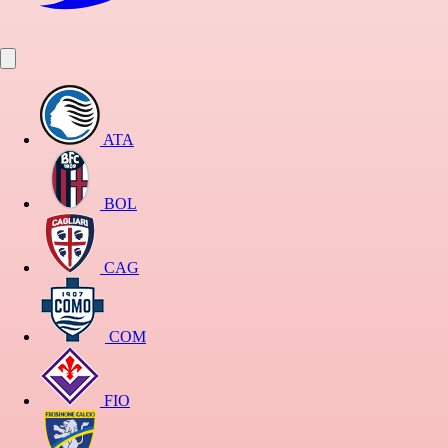
ATA
BOL
CAG
COM
FIO