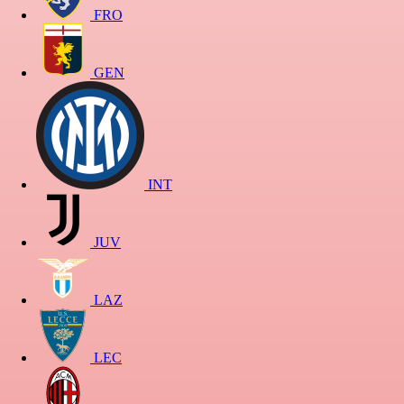
FRO
GEN
INT
JUV
LAZ
LEC