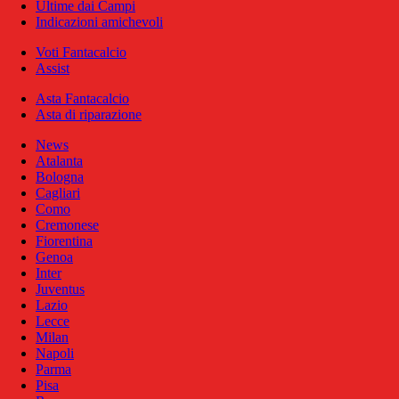
Ultime dai Campi
Indicazioni amichevoli
Voti Fantacalcio
Assist
Asta Fantacalcio
Asta di riparazione
News
Atalanta
Bologna
Cagliari
Como
Cremonese
Fiorentina
Genoa
Inter
Juventus
Lazio
Lecce
Milan
Napoli
Parma
Pisa