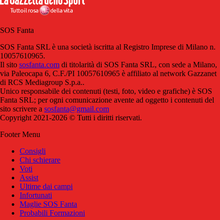
SOS Fanta
SOS Fanta SRL è una società iscritta al Registro Imprese di Milano n.
10057610965.
Il sito
sosfanta.com
di titolarità di SOS Fanta SRL, con sede a Milano,
via Paleocapa 6, C.F./PI 10057610965 è affiliato al network Gazzanet
di RCS Mediagroup S.p.a..
Unico responsabile dei contenuti (testi, foto, video e grafiche) è SOS
Fanta SRL; per ogni comunicazione avente ad oggetto i contenuti del
sito scrivere a
sosfanta@gmail.com
Copyright 2021-2026 © Tutti i diritti riservati.
Footer Menu
Consigli
Chi schierare
Voti
Assist
Ultime dai campi
Infortunati
Maglie SOS Fanta
Probabili Formazioni