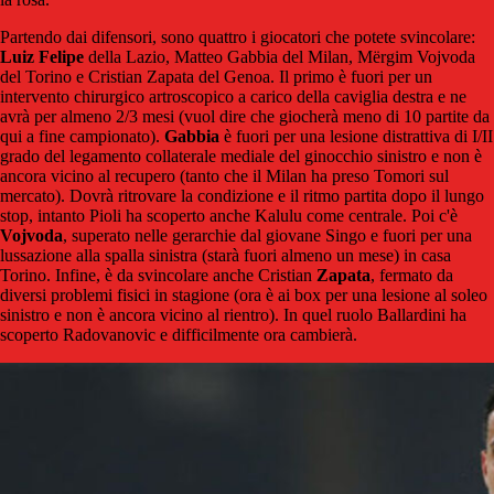
Partendo dai difensori, sono quattro i giocatori che potete svincolare:
Luiz Felipe
della Lazio, Matteo Gabbia del Milan, Mërgim Vojvoda
del Torino e Cristian Zapata del Genoa. Il primo è fuori per un
intervento chirurgico artroscopico a carico della caviglia destra e ne
avrà per almeno 2/3 mesi (vuol dire che giocherà meno di 10 partite da
qui a fine campionato).
Gabbia
è fuori per una lesione distrattiva di I/II
grado del legamento collaterale mediale del ginocchio sinistro e non è
ancora vicino al recupero (tanto che il Milan ha preso Tomori sul
mercato). Dovrà ritrovare la condizione e il ritmo partita dopo il lungo
stop, intanto Pioli ha scoperto anche Kalulu come centrale. Poi c'è
Vojvoda
, superato nelle gerarchie dal giovane Singo e fuori per una
lussazione alla spalla sinistra (starà fuori almeno un mese) in casa
Torino. Infine, è da svincolare anche Cristian
Zapata
, fermato da
diversi problemi fisici in stagione (ora è ai box per una lesione al soleo
sinistro e non è ancora vicino al rientro). In quel ruolo Ballardini ha
scoperto Radovanovic e difficilmente ora cambierà.