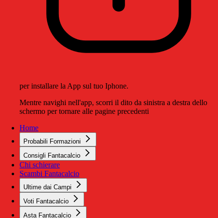
per installare la App sul tuo Iphone.
Mentre navighi nell'app, scorri il dito da sinistra a destra dello
schermo per tornare alle pagine precedenti
Home
Probabili Formazioni
Consigli Fantacalcio
Chi schierare
Scambi Fantacalcio
Ultime dai Campi
Voti Fantacalcio
Asta Fantacalcio