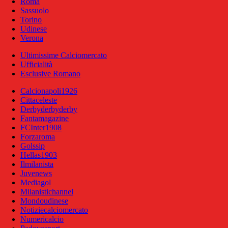
Roma
Sassuolo
Torino
Udinese
Verona
Ultimissime Calciomercato
Ufficialità
Esclusive Romano
Calcionapoli1926
Cittaceleste
Derbyderbyderby
Fantamagazine
FCInter1908
Forzaroma
Golssip
Hellas1903
Ilmilanista
Juvenews
Mediagol
Milanistichannel
Mondoudinese
Notiziecalciomercato
Numericalcio