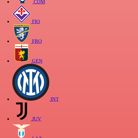
COM
FIO
FRO
GEN
INT
JUV