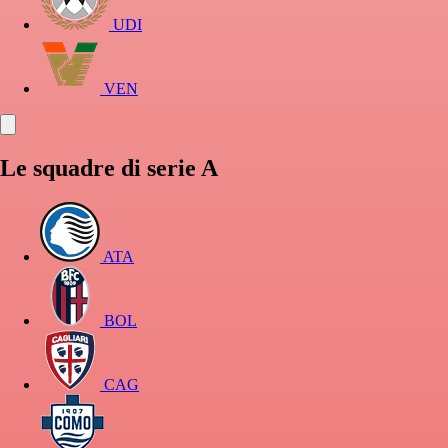
UDI
VEN
Le squadre di serie A
ATA
BOL
CAG