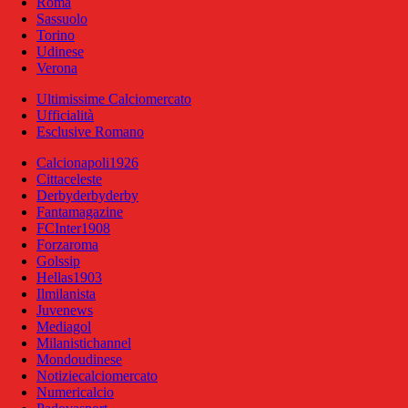
Roma
Sassuolo
Torino
Udinese
Verona
Ultimissime Calciomercato
Ufficialità
Esclusive Romano
Calcionapoli1926
Cittaceleste
Derbyderbyderby
Fantamagazine
FCInter1908
Forzaroma
Golssip
Hellas1903
Ilmilanista
Juvenews
Mediagol
Milanistichannel
Mondoudinese
Notiziecalciomercato
Numericalcio