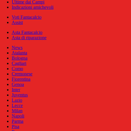
Ultime dai Campi
Indicazioni amichevoli
Voti Fantacalcio
Assist
Asta Fantacalcio
Asta di riparazione
News
Atalanta
Bologna
Cagliari
Como
Cremonese
Fiorentina
Genoa
Inter
Juventus
Lazio
Lecce
Milan
Napoli
Parma
Pisa