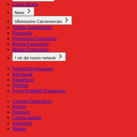
Guida all'asta
News
Ultimissime Calciomercato
Tabella Indisponibili
Nazionale
Quotazioni Fantacalcio
Regole Fantacalcio
Maglie Fantacalcio
I siti del nostro network
Probabili Formazioni
Infortunati
Squalificati
Diffidati
News Probabili Formazioni
Consigli Fantacalcio
Portieri
Difensori
Centrocampisti
Attaccanti
Mantra