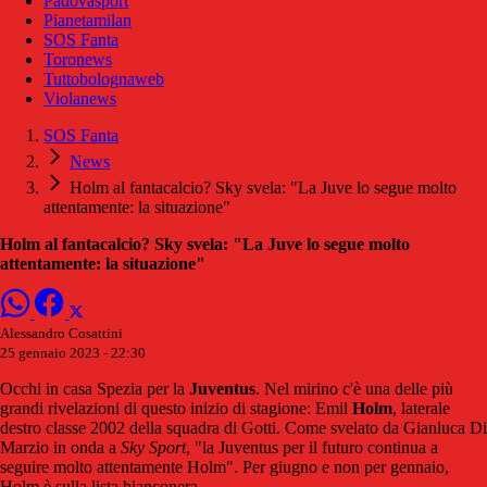
Padovasport
Pianetamilan
SOS Fanta
Toronews
Tuttobolognaweb
Violanews
SOS Fanta
News
Holm al fantacalcio? Sky svela: "La Juve lo segue molto
attentamente: la situazione"
Holm al fantacalcio? Sky svela: "La Juve lo segue molto
attentamente: la situazione"
Alessandro Cosattini
25 gennaio 2023 - 22:30
Occhi in casa Spezia per la
Juventus
. Nel mirino c'è una delle più
grandi rivelazioni di questo inizio di stagione: Emil
Holm
, laterale
destro classe 2002 della squadra di Gotti. Come svelato da Gianluca Di
Marzio in onda a
Sky Sport
, "la Juventus per il futuro continua a
seguire molto attentamente Holm". Per giugno e non per gennaio,
Holm è sulla lista bianconera.