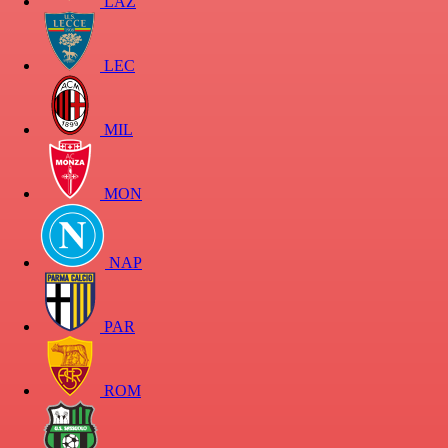
LAZ
LEC
MIL
MON
NAP
PAR
ROM