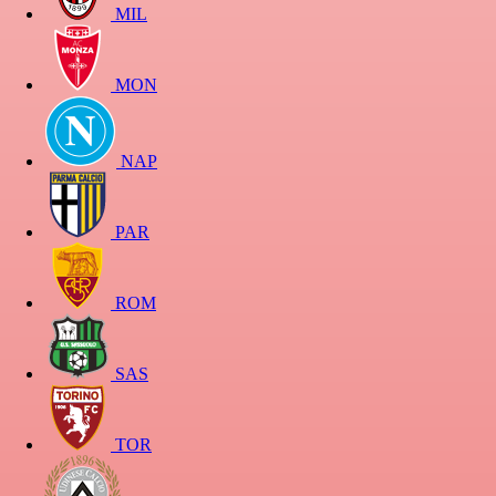
MIL
MON
NAP
PAR
ROM
SAS
TOR