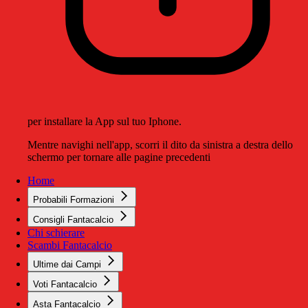
per installare la App sul tuo Iphone.
Mentre navighi nell'app, scorri il dito da sinistra a destra dello
schermo per tornare alle pagine precedenti
Home
Probabili Formazioni
Consigli Fantacalcio
Chi schierare
Scambi Fantacalcio
Ultime dai Campi
Voti Fantacalcio
Asta Fantacalcio