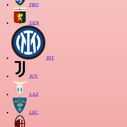
FRO
GEN
INT
JUV
LAZ
LEC