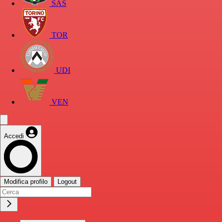
SAS
TOR
UDI
VEN
Accedi
Modifica profilo
Logout