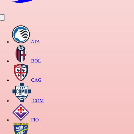
ATA
BOL
CAG
COM
FIO