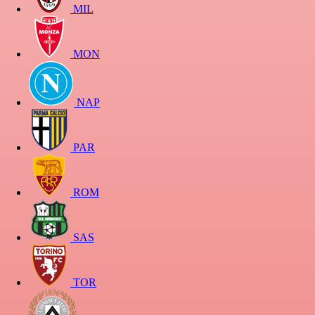
MIL
MON
NAP
PAR
ROM
SAS
TOR