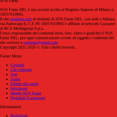
SOS Fanta
SOS Fanta SRL è una società iscritta al Registro Imprese di Milano n.
10057610965.
Il sito
sosfanta.com
di titolarità di SOS Fanta SRL, con sede a Milano,
via Paleocapa 6, C.F./PI 10057610965 è affiliato al network Gazzanet
di RCS Mediagroup S.p.a..
Unico responsabile dei contenuti (testi, foto, video e grafiche) è SOS
Fanta SRL; per ogni comunicazione avente ad oggetto i contenuti del
sito scrivere a
sosfanta@gmail.com
Copyright 2021-2026 © Tutti i diritti riservati.
Footer Menu
Consigli
Chi schierare
Voti
Assist
Ultime dai campi
Infortunati
Maglie SOS Fanta
Probabili Formazioni
Informazioni
Redazione