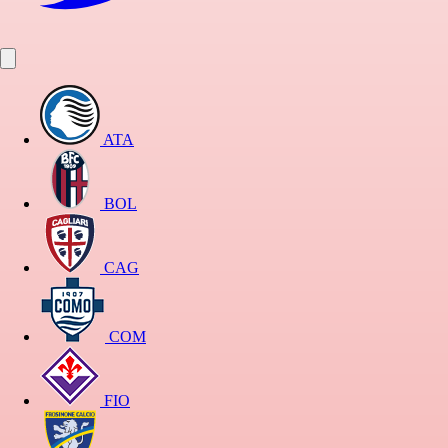
ATA
BOL
CAG
COM
FIO