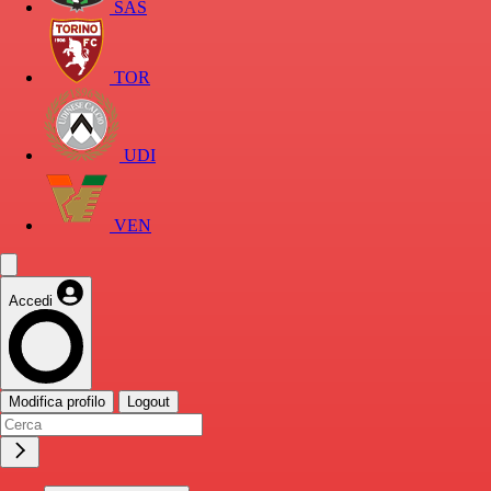
SAS
TOR
UDI
VEN
Accedi
Modifica profilo
Logout