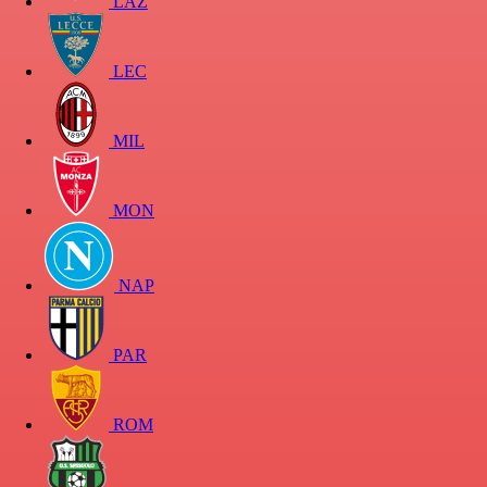
LAZ
LEC
MIL
MON
NAP
PAR
ROM