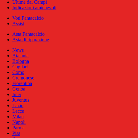
Ultime dai Campi
Indicazioni amichevoli
Voti Fantacalcio
Assist
Asta Fantacalcio
Asta di riparazione
News
Atalanta
Bologna
Cagliari
Como
Cremonese
Fiorentina
Genoa
Inter
Juventus
Lazio
Lecce
Milan
Napoli
Parma
Pisa