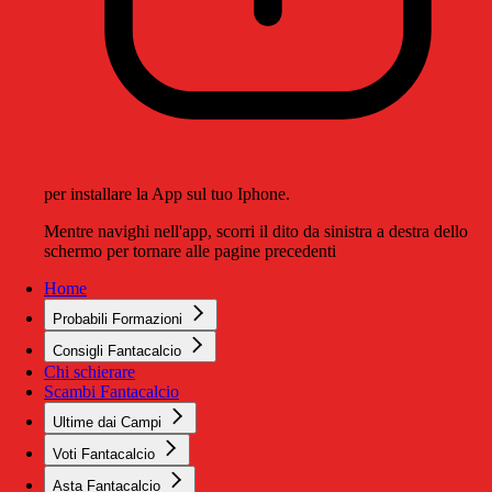
per installare la App sul tuo Iphone.
Mentre navighi nell'app, scorri il dito da sinistra a destra dello
schermo per tornare alle pagine precedenti
Home
Probabili Formazioni
Consigli Fantacalcio
Chi schierare
Scambi Fantacalcio
Ultime dai Campi
Voti Fantacalcio
Asta Fantacalcio