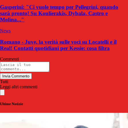
Gasperini: "Ci vuole tempo per Pellegrini, quando
sarà pronto! Su Koulierakis, Dybala, Castro e
Molina..."
News
Romano - Juve, la verità sulle voci su Locatelli e il
Real! Contatti quotidiani per Kessie: cosa filtra
Commenti
Invia Commento
Tutti
Leggi altri commenti
Ultime Notizie