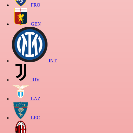
FRO
GEN
INT
JUV
LAZ
LEC