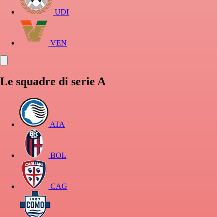
UDI
VEN
Le squadre di serie A
ATA
BOL
CAG