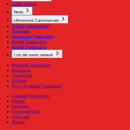
Guida all'asta
News
Ultimissime Calciomercato
Tabella Indisponibili
Nazionale
Quotazioni Fantacalcio
Regole Fantacalcio
Maglie Fantacalcio
I siti del nostro network
Probabili Formazioni
Infortunati
Squalificati
Diffidati
News Probabili Formazioni
Consigli Fantacalcio
Portieri
Difensori
Centrocampisti
Attaccanti
Mantra