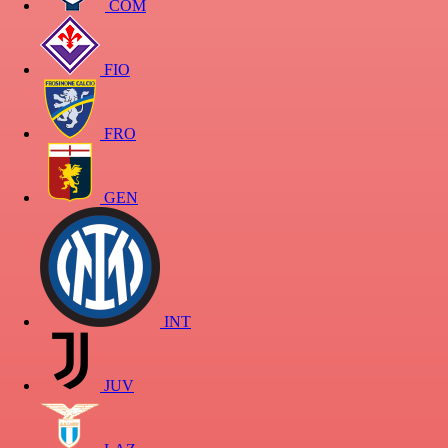
COM
FIO
FRO
GEN
INT
JUV