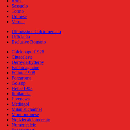
Roma
Sassuolo
Torino
Udinese
Verona
Ultimissime Calciomercato
Ufficialità
Esclusive Romano
Calcionapoli1926
Cittaceleste
Derbyderbyderby
Fantamagazine
FCInter1908
Forzaroma
Golssip
Hellas1903
Ilmilanista
Juvenews
Mediagol
Milanistichannel
Mondoudinese
Notiziecalciomercato
Numericalcio