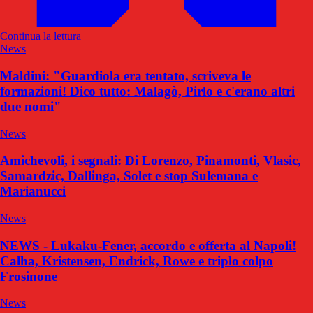
Continua la lettura
News
Maldini: "Guardiola era tentato, scriveva le
formazioni! Dico tutto: Malagò, Pirlo e c'erano altri
due nomi"
News
Amichevoli, i segnali: Di Lorenzo, Pinamonti, Vlasic,
Samardzic, Dallinga, Solet e stop Sulemana e
Marianucci
News
NEWS - Lukaku-Fener, accordo e offerta al Napoli!
Calha, Kristensen, Endrick, Rowe e triplo colpo
Frosinone
News