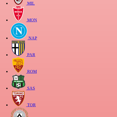
MIL
MON
NAP
PAR
ROM
SAS
TOR