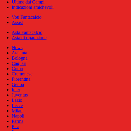
Ultime dai Campi
Indicazioni amichevoli
Voti Fantacalcio
Assist
Asta Fantacalcio
Asta di riparazione
News
Atalanta
Bologna
Cagliari
Como
Cremonese
Fiorentina
Genoa
Inter
Juventus
Lazio
Lecce
Milan
Napoli
Parma
Pisa