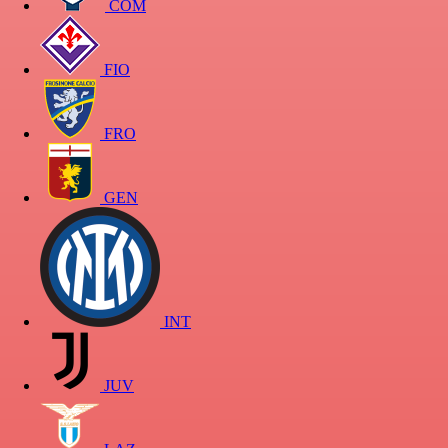
COM
FIO
FRO
GEN
INT
JUV