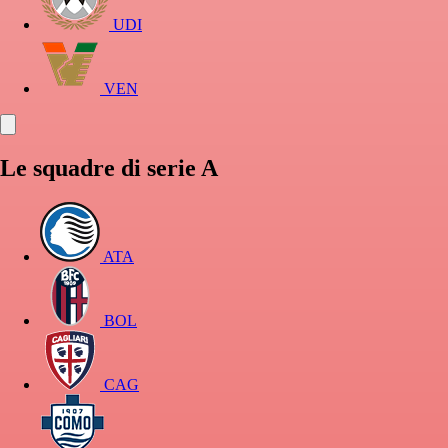
UDI
VEN
Le squadre di serie A
ATA
BOL
CAG