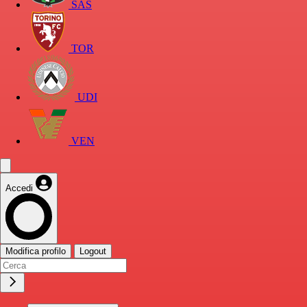
SAS
TOR
UDI
VEN
Accedi
Modifica profilo
Logout