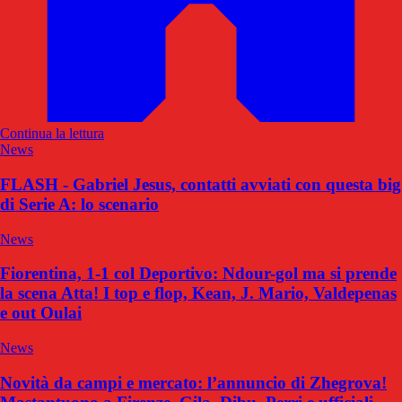
Continua la lettura
News
FLASH - Gabriel Jesus, contatti avviati con questa big
di Serie A: lo scenario
News
Fiorentina, 1-1 col Deportivo: Ndour-gol ma si prende
la scena Atta! I top e flop, Kean, J. Mario, Valdepenas
e out Oulai
News
Novità da campi e mercato: l’annuncio di Zhegrova!