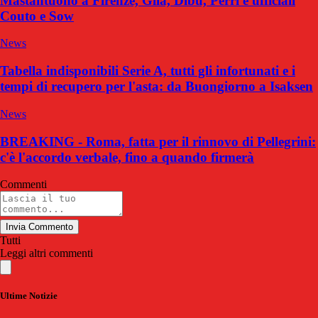
Mastantuono a Firenze, Gila, Dibu, Perri e ufficiali
Couto e Sow
News
Tabella indisponibili Serie A, tutti gli infortunati e i
tempi di recupero per l'asta: da Buongiorno a Isaksen
News
BREAKING - Roma, fatta per il rinnovo di Pellegrini:
c'è l'accordo verbale, fino a quando firmerà
Commenti
Invia Commento
Tutti
Leggi altri commenti
Ultime Notizie