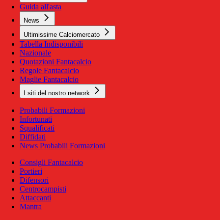
Guida all'asta
News
Ultimissime Calciomercato
Tabella Indisponibili
Nazionale
Quotazioni Fantacalcio
Regole Fantacalcio
Maglie Fantacalcio
I siti del nostro network
Probabili Formazioni
Infortunati
Squalificati
Diffidati
News Probabili Formazioni
Consigli Fantacalcio
Portieri
Difensori
Centrocampisti
Attaccanti
Mantra