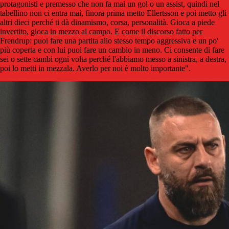
protagonisti e premesso che non fa mai un gol o un assist, quindi nel
tabellino non ci entra mai, finora prima metto Ellertsson e poi metto gli
altri dieci perché ti dà dinamismo, corsa, personalità. Gioca a piede
invertito, gioca in mezzo al campo. E come il discorso fatto per
Frendrup: puoi fare una partita allo stesso tempo aggressiva e un po'
più coperta e con lui puoi fare un cambio in meno. Ci consente di fare
sei o sette cambi ogni volta perché l'abbiamo messo a sinistra, a destra,
poi lo metti in mezzala. Averlo per noi è molto importante".