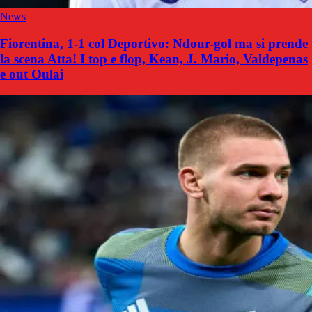
News
Fiorentina, 1-1 col Deportivo: Ndour-gol ma si prende
la scena Atta! I top e flop, Kean, J. Mario, Valdepenas
e out Oulai