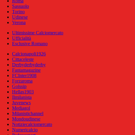
Roma
Sassuolo
Torino
Udinese
Verona
Ultimissime Calciomercato
Ufficialità
Esclusive Romano
Calcionapoli1926
Cittaceleste
Derbyderbyderby
Fantamagazine
FCInter1908
Forzaroma
Golssip
Hellas1903
Ilmilanista
Juvenews
Mediagol
Milanistichannel
Mondoudinese
Notiziecalciomercato
Numericalcio