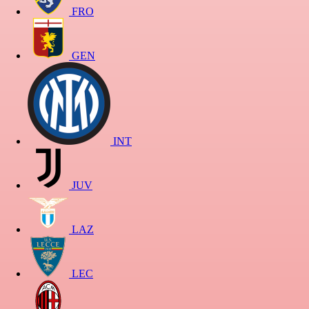
FRO
GEN
INT
JUV
LAZ
LEC