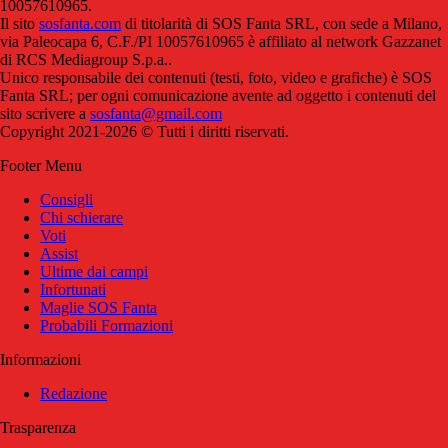
10057610965.
Il sito
sosfanta.com
di titolarità di SOS Fanta SRL, con sede a Milano,
via Paleocapa 6, C.F./PI 10057610965 è affiliato al network Gazzanet
di RCS Mediagroup S.p.a..
Unico responsabile dei contenuti (testi, foto, video e grafiche) è SOS
Fanta SRL; per ogni comunicazione avente ad oggetto i contenuti del
sito scrivere a
sosfanta@gmail.com
Copyright 2021-2026 © Tutti i diritti riservati.
Footer Menu
Consigli
Chi schierare
Voti
Assist
Ultime dai campi
Infortunati
Maglie SOS Fanta
Probabili Formazioni
Informazioni
Redazione
Trasparenza