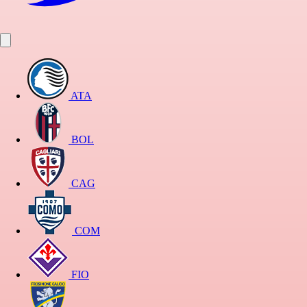
ATA
BOL
CAG
COM
FIO