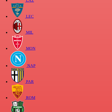
LAZ
LEC
MIL
MON
NAP
PAR
ROM