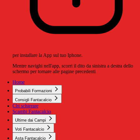
per installare la App sul tuo Iphone.
Mentre navighi nell'app, scorri il dito da sinistra a destra dello
schermo per tornare alle pagine precedenti
Home
Probabili Formazioni
Consigli Fantacalcio
Chi schierare
Scambi Fantacalcio
Ultime dai Campi
Voti Fantacalcio
Asta Fantacalcio