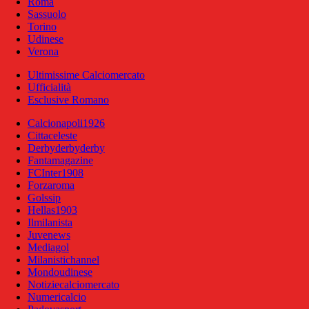
Roma
Sassuolo
Torino
Udinese
Verona
Ultimissime Calciomercato
Ufficialità
Esclusive Romano
Calcionapoli1926
Cittaceleste
Derbyderbyderby
Fantamagazine
FCInter1908
Forzaroma
Golssip
Hellas1903
Ilmilanista
Juvenews
Mediagol
Milanistichannel
Mondoudinese
Notiziecalciomercato
Numericalcio