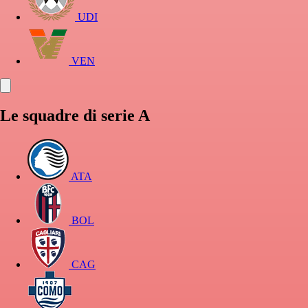
UDI
VEN
Le squadre di serie A
ATA
BOL
CAG