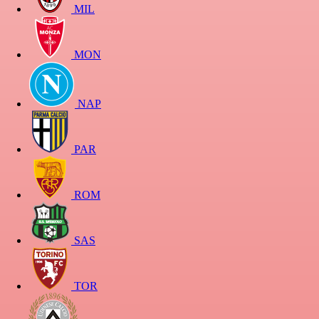
MIL
MON
NAP
PAR
ROM
SAS
TOR