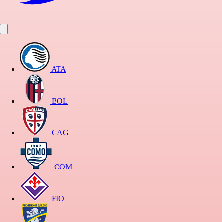
ATA
BOL
CAG
COM
FIO