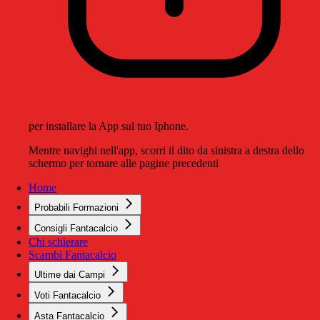
per installare la App sul tuo Iphone.
Mentre navighi nell'app, scorri il dito da sinistra a destra dello
schermo per tornare alle pagine precedenti
Home
Probabili Formazioni
Consigli Fantacalcio
Chi schierare
Scambi Fantacalcio
Ultime dai Campi
Voti Fantacalcio
Asta Fantacalcio