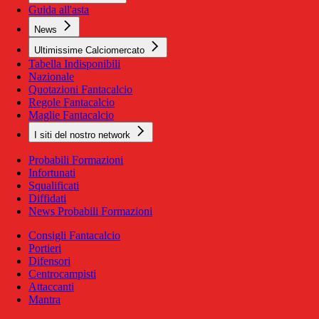
Guida all'asta
News
Ultimissime Calciomercato
Tabella Indisponibili
Nazionale
Quotazioni Fantacalcio
Regole Fantacalcio
Maglie Fantacalcio
I siti del nostro network
Probabili Formazioni
Infortunati
Squalificati
Diffidati
News Probabili Formazioni
Consigli Fantacalcio
Portieri
Difensori
Centrocampisti
Attaccanti
Mantra