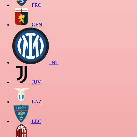
FRO
GEN
INT
JUV
LAZ
LEC