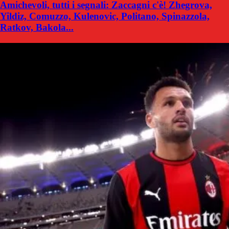
Amichevoli, tutti i segnali: Zaccagni c'è! Zhegrova,
Yildiz, Comuzzo, Kulenovic, Politano, Spinazzola,
Ratkov, Bakola...