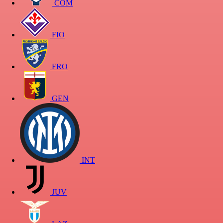
COM
FIO
FRO
GEN
INT
JUV