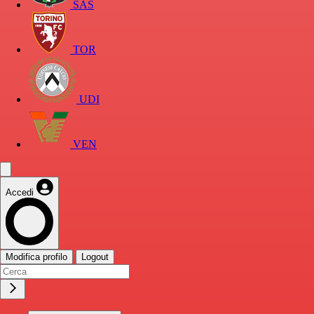
SAS
TOR
UDI
VEN
Accedi
Modifica profilo
Logout