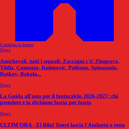
Continua la lettura
News
Amichevoli, tutti i segnali: Zaccagni c'è! Zhegrova,
Yildiz, Comuzzo, Kulenovic, Politano, Spinazzola,
Ratkov, Bakola...
News
La Guida all'asta per il fantacalcio 2026-2027: chi
prendere e la divisione fascia per fascia
News
ULTIM'ORA - El Bilal Touré lascia l'Atalanta e resta