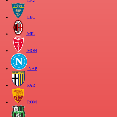
LAZ
LEC
MIL
MON
NAP
PAR
ROM