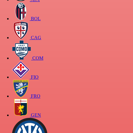
BOL
CAG
COM
FIO
FRO
GEN