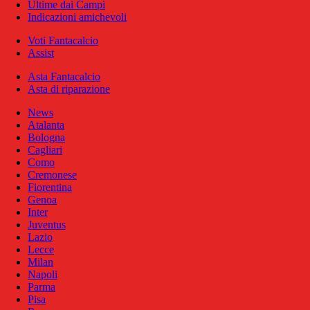
Ultime dai Campi
Indicazioni amichevoli
Voti Fantacalcio
Assist
Asta Fantacalcio
Asta di riparazione
News
Atalanta
Bologna
Cagliari
Como
Cremonese
Fiorentina
Genoa
Inter
Juventus
Lazio
Lecce
Milan
Napoli
Parma
Pisa