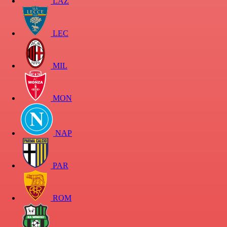
LAZ
LEC
MIL
MON
NAP
PAR
ROM