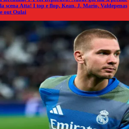
la scena Atta! I top e flop, Kean, J. Mario, Valdepenas
e out Oulai