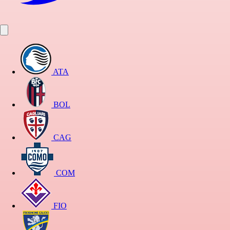
ATA
BOL
CAG
COM
FIO