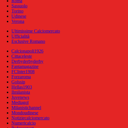
Roma
Sassuolo
Torino
Udinese
Verona
Ultimissime Calciomercato
Ufficialità
Esclusive Romano
Calcionapoli1926
Cittaceleste
Derbyderbyderby
Fantamagazine
FCInter1908
Forzaroma
Golssip
Hellas1903
Ilmilanista
Juvenews
Mediagol
Milanistichannel
Mondoudinese
Notiziecalciomercato
Numericalcio