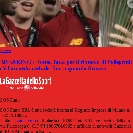
News
BREAKING - Roma, fatta per il rinnovo di Pellegrini:
c'è l'accordo verbale, fino a quando firmerà
SOS Fanta
SOS Fanta SRL è una società iscritta al Registro Imprese di Milano n.
10057610965.
Il sito
sosfanta.com
di titolarità di SOS Fanta SRL, con sede a Milano,
via Paleocapa 6, C.F./PI 10057610965 è affiliato al network Gazzanet
di RCS Mediagroup S.p.a..