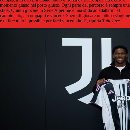
momento giusto nel posto giusto. Ogni parte del percorso è sempre una
sfida. Quindi giocare in Serie A per me è una sfida ad adattarmi al
campionato, ai compagni e vincere. Spero di giocare un'ottima stagione
e di fare tutto il possibile per farci vincere titoli", riporta
TuttoJuve
.