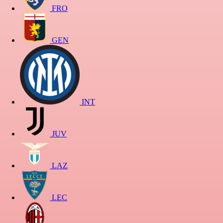
FRO
GEN
INT
JUV
LAZ
LEC