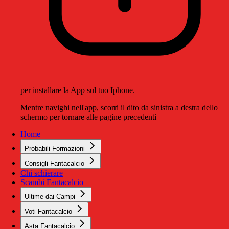
per installare la App sul tuo Iphone.
Mentre navighi nell'app, scorri il dito da sinistra a destra dello
schermo per tornare alle pagine precedenti
Home
Probabili Formazioni
Consigli Fantacalcio
Chi schierare
Scambi Fantacalcio
Ultime dai Campi
Voti Fantacalcio
Asta Fantacalcio