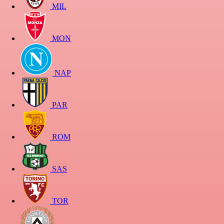
MIL
MON
NAP
PAR
ROM
SAS
TOR