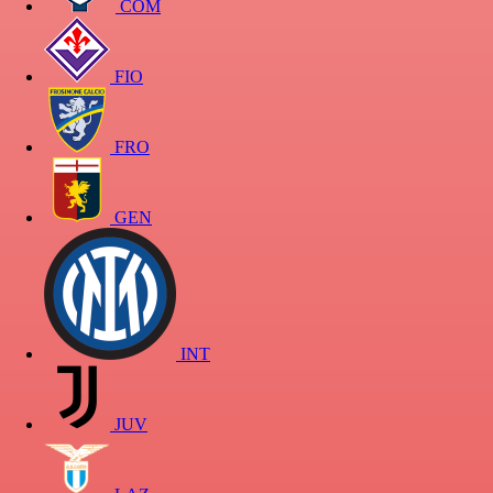
COM
FIO
FRO
GEN
INT
JUV