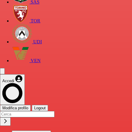
SAS
TOR
UDI
VEN
Accedi
Modifica profilo
Logout