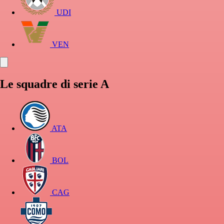
UDI
VEN
Le squadre di serie A
ATA
BOL
CAG