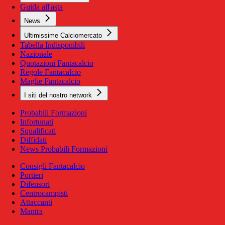
Guida all'asta
News
Ultimissime Calciomercato
Tabella Indisponibili
Nazionale
Quotazioni Fantacalcio
Regole Fantacalcio
Maglie Fantacalcio
I siti del nostro network
Probabili Formazioni
Infortunati
Squalificati
Diffidati
News Probabili Formazioni
Consigli Fantacalcio
Portieri
Difensori
Centrocampisti
Attaccanti
Mantra