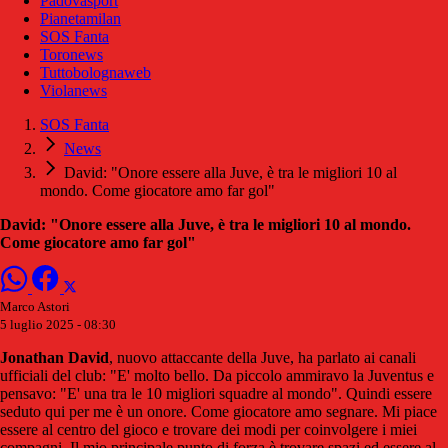
Padovasport
Pianetamilan
SOS Fanta
Toronews
Tuttobolognaweb
Violanews
SOS Fanta
News
David: "Onore essere alla Juve, è tra le migliori 10 al
mondo. Come giocatore amo far gol"
David: "Onore essere alla Juve, è tra le migliori 10 al mondo.
Come giocatore amo far gol"
Marco Astori
5 luglio 2025 - 08:30
Jonathan David
, nuovo attaccante della Juve, ha parlato ai canali
ufficiali del club: "E' molto bello. Da piccolo ammiravo la Juventus e
pensavo: "E' una tra le 10 migliori squadre al mondo". Quindi essere
seduto qui per me è un onore. Come giocatore amo segnare. Mi piace
essere al centro del gioco e trovare dei modi per coinvolgere i miei
compagni. Il mio principale punto di forza è trovare spazi ed essere al