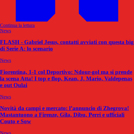
Continua la lettura
News
FLASH - Gabriel Jesus, contatti avviati con questa big
di Serie A: lo scenario
News
Fiorentina, 1-1 col Deportivo: Ndour-gol ma si prende
la scena Atta! I top e flop, Kean, J. Mario, Valdepenas
e out Oulai
News
Novità da campi e mercato: l’annuncio di Zhegrova!
Mastantuono a Firenze, Gila, Dibu, Perri e ufficiali
Couto e Sow
News