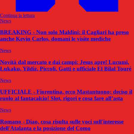
Continua la lettura
News
BREAKING - Non solo Maldini: il Cagliari ha preso
anche Kevin Carlos, domani le visite mediche
News
Novità dal mercato e dai campi: Jesus apre! Lucumi,
Lukaku, Yildiz, Piccoli, Gatti e ufficiale El Bilal Touré
News
UFFICIALE - Fiorentina, ecco Mastantuono: deciso il
ruolo al fantacalcio! Slot, rigori e cosa fare all’asta
News
Romano - Diao, cosa risulta sulle voci sull'interesse
dell'Atalanta e la posizione del Como