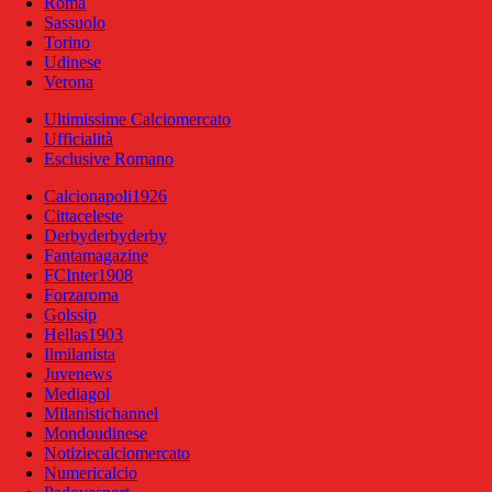
Roma
Sassuolo
Torino
Udinese
Verona
Ultimissime Calciomercato
Ufficialità
Esclusive Romano
Calcionapoli1926
Cittaceleste
Derbyderbyderby
Fantamagazine
FCInter1908
Forzaroma
Golssip
Hellas1903
Ilmilanista
Juvenews
Mediagol
Milanistichannel
Mondoudinese
Notiziecalciomercato
Numericalcio