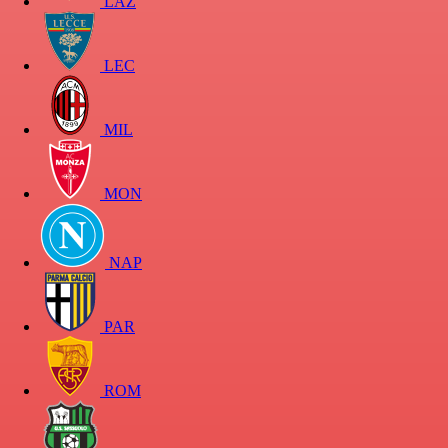
LAZ
LEC
MIL
MON
NAP
PAR
ROM