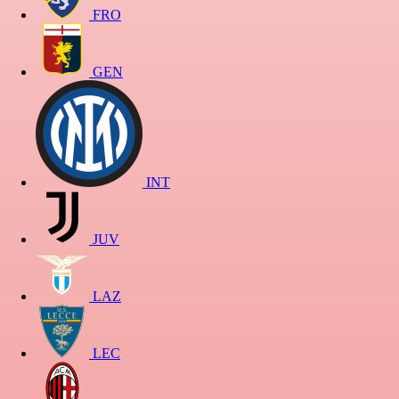
FRO
GEN
INT
JUV
LAZ
LEC