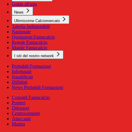
Guida all'asta
News
Ultimissime Calciomercato
Tabella Indisponibili
Nazionale
Quotazioni Fantacalcio
Regole Fantacalcio
Maglie Fantacalcio
I siti del nostro network
Probabili Formazioni
Infortunati
Squalificati
Diffidati
News Probabili Formazioni
Consigli Fantacalcio
Portieri
Difensori
Centrocampisti
Attaccanti
Mantra