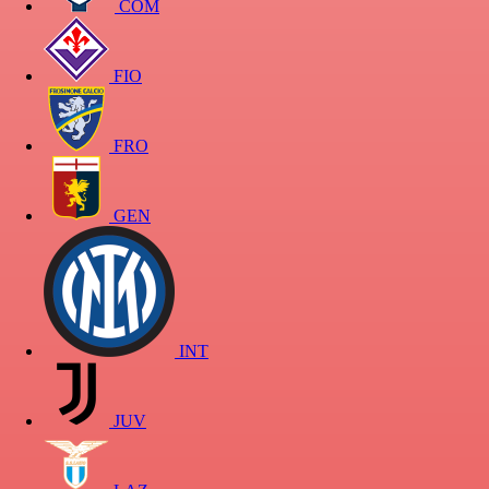
COM
FIO
FRO
GEN
INT
JUV