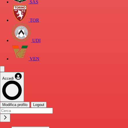
SAS
TOR
UDI
VEN
Accedi
Modifica profilo
Logout