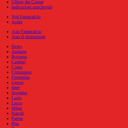
Ultime dai Campi
Indicazioni amichevoli
Voti Fantacalcio
Assist
Asta Fantacalcio
Asta di riparazione
News
Atalanta
Bologna
Cagliari
Como
Cremonese
Fiorentina
Genoa
Inter
Juventus
Lazio
Lecce
Milan
Napoli
Parma
Pisa