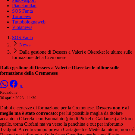
Padovasport
Pianetamilan
SOS Fanta
Toronews
Tuttobolognaweb
Violanews
SOS Fanta
News
Dalla gestione di Dessers a Valeri e Okereke: le ultime sulle
formazione della Cremonese
Dalla gestione di Dessers a Valeri e Okereke: le ultime sulle
formazione della Cremonese
Redazione
30 aprile 2023 - 11:30
Dubbi e certezze di formazione per la Cremonese.
Dessers non è al
meglio ma è stato convocato
: per lui possibile maglia da titolare
accanto a Okereke con Buonaiuto (più di Pickel e Galdames) alle loro
spalle, torna Ciofani ma va verso la panchina e out per infortunio
Tsadjout. A centrocampo provati Castagnetti e Meitè da interni, non c'è
Benassi per infortunio. Sulle fasce Quagliata per lo squalificato