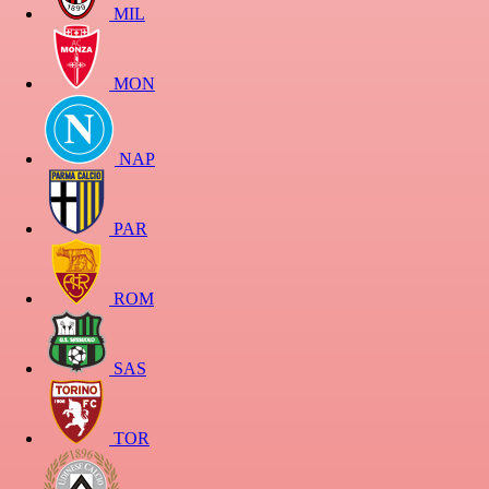
MIL
MON
NAP
PAR
ROM
SAS
TOR