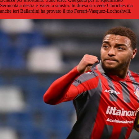
Sernicola a destra e Valeri a sinistra. In difesa si rivede Chiriches ma
anche ieri Ballardini ha provato il trio Ferrari-Vasquez-Lochoshvili.