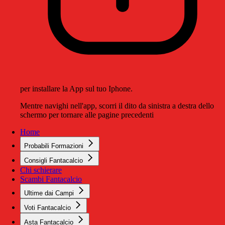
per installare la App sul tuo Iphone.
Mentre navighi nell'app, scorri il dito da sinistra a destra dello
schermo per tornare alle pagine precedenti
Home
Probabili Formazioni
Consigli Fantacalcio
Chi schierare
Scambi Fantacalcio
Ultime dai Campi
Voti Fantacalcio
Asta Fantacalcio