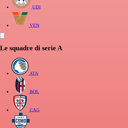
UDI
VEN
Le squadre di serie A
ATA
BOL
CAG