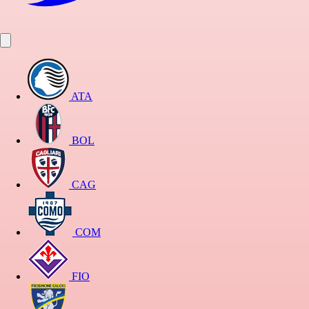
ATA
BOL
CAG
COM
FIO