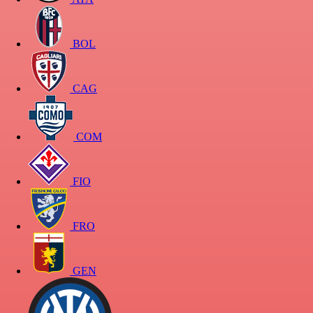
BOL
CAG
COM
FIO
FRO
GEN