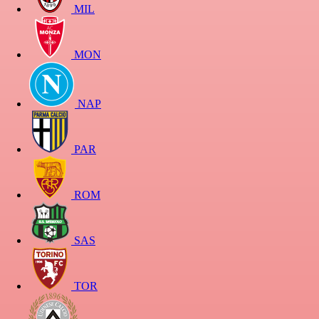
MIL
MON
NAP
PAR
ROM
SAS
TOR