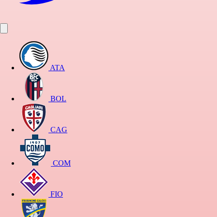
ATA
BOL
CAG
COM
FIO