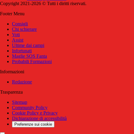
Copyright 2021-2026 © Tutti i diritti riservati.
Footer Menu
Consigli
Chi schierare
Voti
Assist
Ultime dai campi
Infortunati
Maglie SOS Fanta
Probabili Formazioni
Informazioni
Redazione
Trasparenza
Sitemap
Community Policy
Cookie Policy e Privacy
Dichiarazione di accessibilità
Preferenze sui cookie