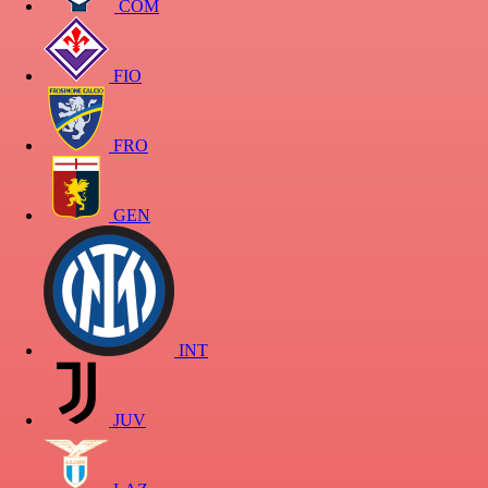
COM
FIO
FRO
GEN
INT
JUV