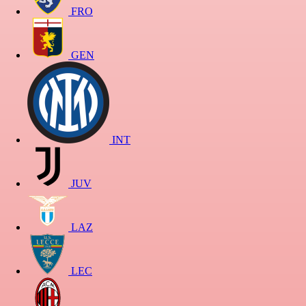
FRO
GEN
INT
JUV
LAZ
LEC