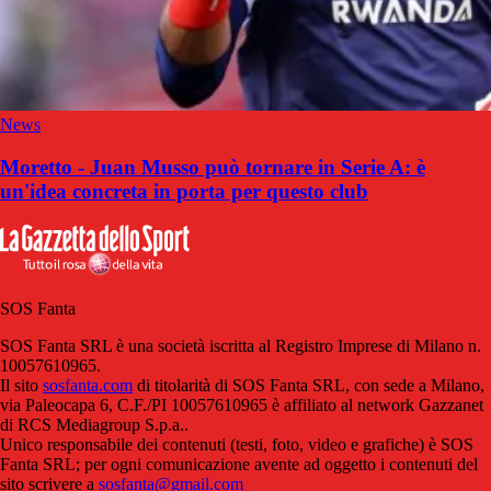
News
Moretto - Juan Musso può tornare in Serie A: è
un'idea concreta in porta per questo club
SOS Fanta
SOS Fanta SRL è una società iscritta al Registro Imprese di Milano n.
10057610965.
Il sito
sosfanta.com
di titolarità di SOS Fanta SRL, con sede a Milano,
via Paleocapa 6, C.F./PI 10057610965 è affiliato al network Gazzanet
di RCS Mediagroup S.p.a..
Unico responsabile dei contenuti (testi, foto, video e grafiche) è SOS
Fanta SRL; per ogni comunicazione avente ad oggetto i contenuti del
sito scrivere a
sosfanta@gmail.com