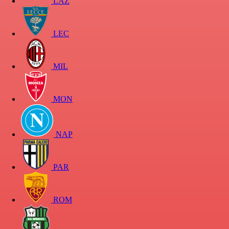
LAZ
LEC
MIL
MON
NAP
PAR
ROM