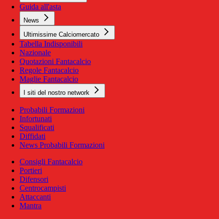
Guida all'asta
News
Ultimissime Calciomercato
Tabella Indisponibili
Nazionale
Quotazioni Fantacalcio
Regole Fantacalcio
Maglie Fantacalcio
I siti del nostro network
Probabili Formazioni
Infortunati
Squalificati
Diffidati
News Probabili Formazioni
Consigli Fantacalcio
Portieri
Difensori
Centrocampisti
Attaccanti
Mantra