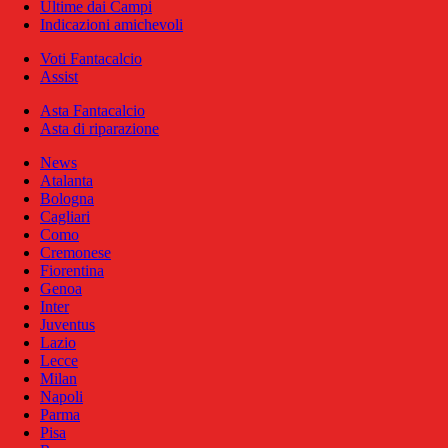
Ultime dai Campi
Indicazioni amichevoli
Voti Fantacalcio
Assist
Asta Fantacalcio
Asta di riparazione
News
Atalanta
Bologna
Cagliari
Como
Cremonese
Fiorentina
Genoa
Inter
Juventus
Lazio
Lecce
Milan
Napoli
Parma
Pisa