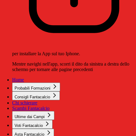
per installare la App sul tuo Iphone.
Mentre navighi nell'app, scorri il dito da sinistra a destra dello
schermo per tornare alle pagine precedenti
Home
Probabili Formazioni
Consigli Fantacalcio
Chi schierare
Scambi Fantacalcio
Ultime dai Campi
Voti Fantacalcio
Asta Fantacalcio