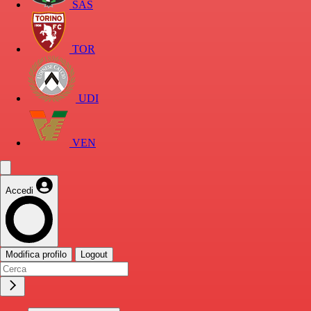
SAS
TOR
UDI
VEN
Accedi
Modifica profilo
Logout