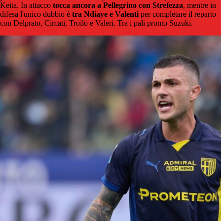
Keita. In attacco
tocca ancora a Pellegrino con Strefezza
, mentre in
difesa l'unico dubbio è
tra Ndiaye e Valenti
per completare il reparto
con Delprato, Circati, Troilo e Valeri. Tra i pali pronto Suzuki.