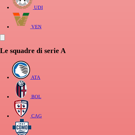
UDI
VEN
Le squadre di serie A
ATA
BOL
CAG