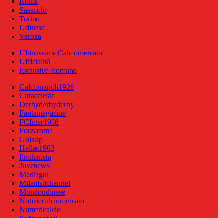
Roma
Sassuolo
Torino
Udinese
Verona
Ultimissime Calciomercato
Ufficialità
Esclusive Romano
Calcionapoli1926
Cittaceleste
Derbyderbyderby
Fantamagazine
FCInter1908
Forzaroma
Golssip
Hellas1903
Ilmilanista
Juvenews
Mediagol
Milanistichannel
Mondoudinese
Notiziecalciomercato
Numericalcio