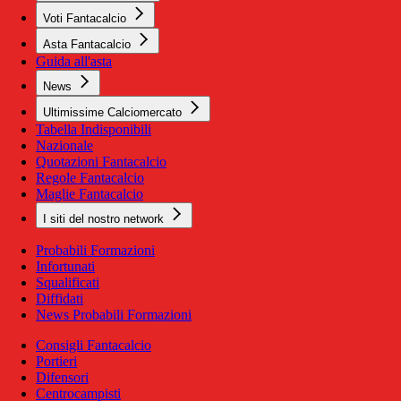
Voti Fantacalcio
Asta Fantacalcio
Guida all'asta
News
Ultimissime Calciomercato
Tabella Indisponibili
Nazionale
Quotazioni Fantacalcio
Regole Fantacalcio
Maglie Fantacalcio
I siti del nostro network
Probabili Formazioni
Infortunati
Squalificati
Diffidati
News Probabili Formazioni
Consigli Fantacalcio
Portieri
Difensori
Centrocampisti