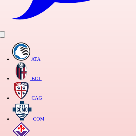
ATA
BOL
CAG
COM