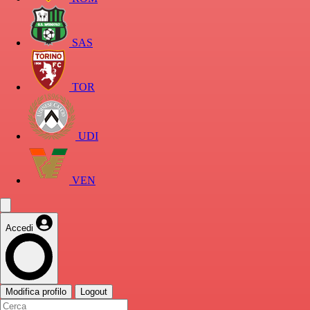
SAS
TOR
UDI
VEN
Accedi
Modifica profilo
Logout