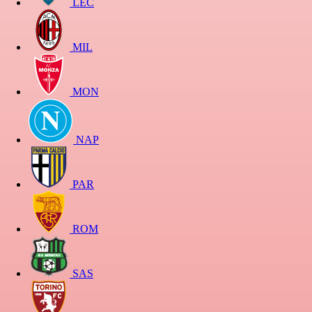
LEC
MIL
MON
NAP
PAR
ROM
SAS