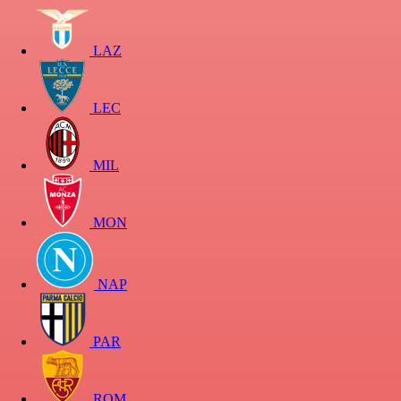
LAZ
LEC
MIL
MON
NAP
PAR
ROM