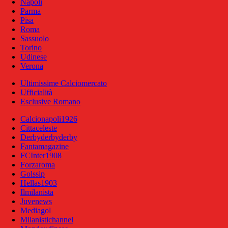
Napoli
Parma
Pisa
Roma
Sassuolo
Torino
Udinese
Verona
Ultimissime Calciomercato
Ufficialità
Esclusive Romano
Calcionapoli1926
Cittaceleste
Derbyderbyderby
Fantamagazine
FCInter1908
Forzaroma
Golssip
Hellas1903
Ilmilanista
Juvenews
Mediagol
Milanistichannel