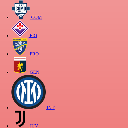
COM
FIO
FRO
GEN
INT
JUV