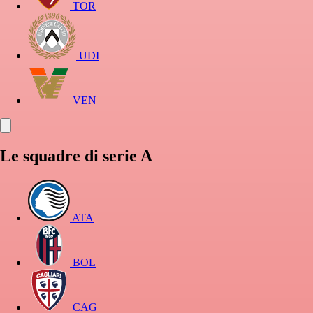
TOR
UDI
VEN
Le squadre di serie A
ATA
BOL
CAG