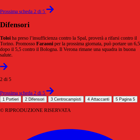
Prossima scheda 2 di 5
Difensori
Toloi
ha preso l’insufficienza contro la Spal, proverà a rifarsi contro il
Torino. Promosso
Faraoni
per la prossima giornata, può portare un 6,5
dopo il 5,5 contro il Bologna. Il Verona rimane una squadra in buona
salute.
2 di 5
Prossima scheda 2 di 5
1
Portieri
2
Difensori
3
Centrocampisti
4
Attaccanti
5
Pagina 5
© RIPRODUZIONE RISERVATA