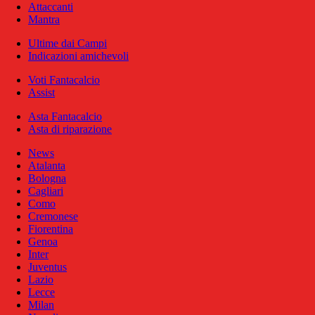
Attaccanti
Mantra
Ultime dai Campi
Indicazioni amichevoli
Voti Fantacalcio
Assist
Asta Fantacalcio
Asta di riparazione
News
Atalanta
Bologna
Cagliari
Como
Cremonese
Fiorentina
Genoa
Inter
Juventus
Lazio
Lecce
Milan