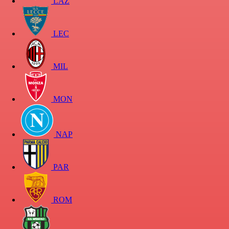
LAZ
LEC
MIL
MON
NAP
PAR
ROM