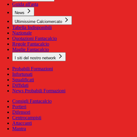
Guida all'asta
News
Ultimissime Calciomercato
Tabella Indisponibili
Nazionale
Quotazioni Fantacalcio
Regole Fantacalcio
Maglie Fantacalcio
I siti del nostro network
Probabili Formazioni
Infortunati
Squalificati
Diffidati
News Probabili Formazioni
Consigli Fantacalcio
Portieri
Difensori
Centrocampisti
Attaccanti
Mantra