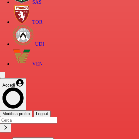
SAS
TOR
UDI
VEN
Accedi
Modifica profilo
Logout