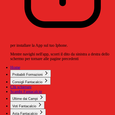
per installare la App sul tuo Iphone.
Mentre navighi nell'app, scorri il dito da sinistra a destra dello
schermo per tornare alle pagine precedenti
Home
Probabili Formazioni
Consigli Fantacalcio
Chi schierare
Scambi Fantacalcio
Ultime dai Campi
Voti Fantacalcio
Asta Fantacalcio