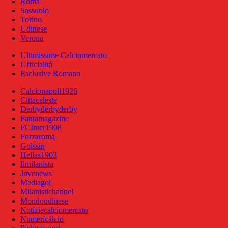
Roma
Sassuolo
Torino
Udinese
Verona
Ultimissime Calciomercato
Ufficialità
Esclusive Romano
Calcionapoli1926
Cittaceleste
Derbyderbyderby
Fantamagazine
FCInter1908
Forzaroma
Golssip
Hellas1903
Ilmilanista
Juvenews
Mediagol
Milanistichannel
Mondoudinese
Notiziecalciomercato
Numericalcio