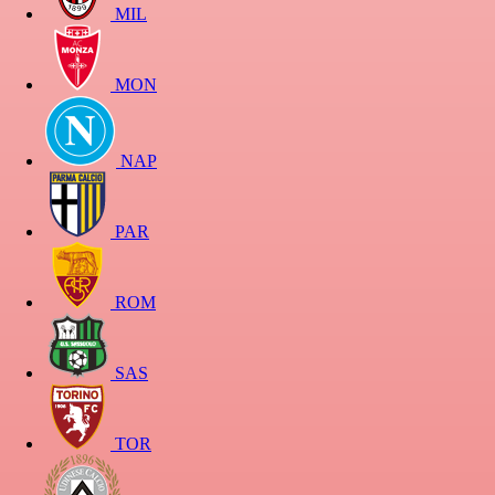
MIL
MON
NAP
PAR
ROM
SAS
TOR