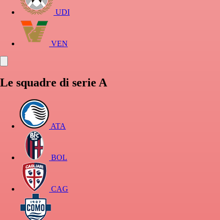
UDI
VEN
Le squadre di serie A
ATA
BOL
CAG