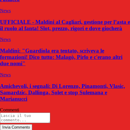
News
UFFICIALE - Maldini al Cagliari, gestione per l’asta e
il ruolo al fanta! Slot, prezzo, rigori e dove giocherà
News
Maldini: "Guardiola era tentato, scriveva le
formazioni! Dico tutto: Malagò, Pirlo e c'erano altri
due nomi"
News
Amichevoli, i segnali: Di Lorenzo, Pinamonti, Vlasic,
Samardzic, Dallinga, Solet e stop Sulemana e
Marianucci
Commenti
Invia Commento