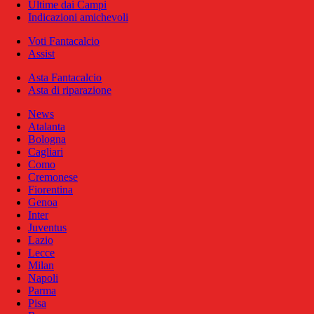
Ultime dai Campi
Indicazioni amichevoli
Voti Fantacalcio
Assist
Asta Fantacalcio
Asta di riparazione
News
Atalanta
Bologna
Cagliari
Como
Cremonese
Fiorentina
Genoa
Inter
Juventus
Lazio
Lecce
Milan
Napoli
Parma
Pisa