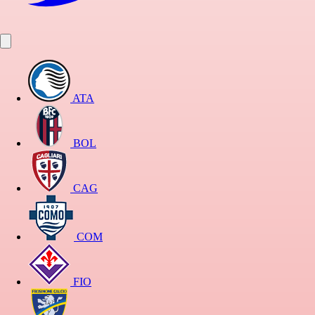
ATA
BOL
CAG
COM
FIO