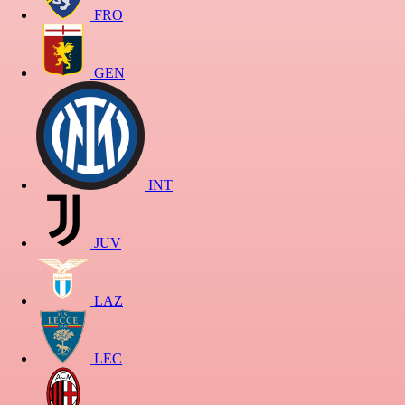
FRO
GEN
INT
JUV
LAZ
LEC