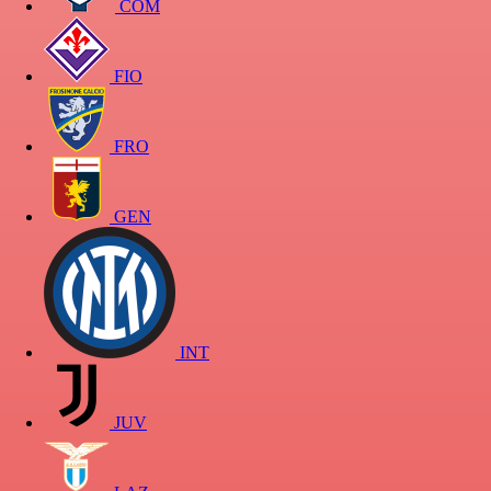
COM
FIO
FRO
GEN
INT
JUV