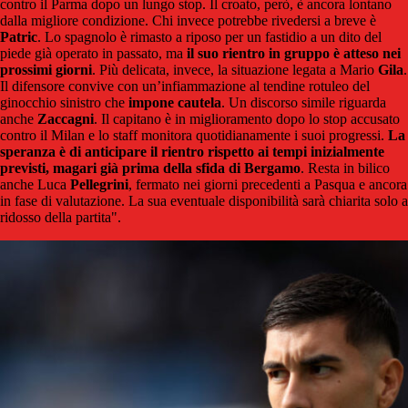
contro il Parma dopo un lungo stop. Il croato, però, è ancora lontano
dalla migliore condizione. Chi invece potrebbe rivedersi a breve è
Patric
. Lo spagnolo è rimasto a riposo per un fastidio a un dito del
piede già operato in passato, ma
il suo rientro in gruppo è atteso nei
prossimi giorni
. Più delicata, invece, la situazione legata a Mario
Gila
.
Il difensore convive con un’infiammazione al tendine rotuleo del
ginocchio sinistro che
impone cautela
. Un discorso simile riguarda
anche
Zaccagni
. Il capitano è in miglioramento dopo lo stop accusato
contro il Milan e lo staff monitora quotidianamente i suoi progressi.
La
speranza è di anticipare il rientro rispetto ai tempi inizialmente
previsti, magari già prima della sfida di Bergamo
. Resta in bilico
anche Luca
Pellegrini
, fermato nei giorni precedenti a Pasqua e ancora
in fase di valutazione. La sua eventuale disponibilità sarà chiarita solo a
ridosso della partita".