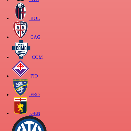
BOL
CAG
COM
FIO
FRO
GEN