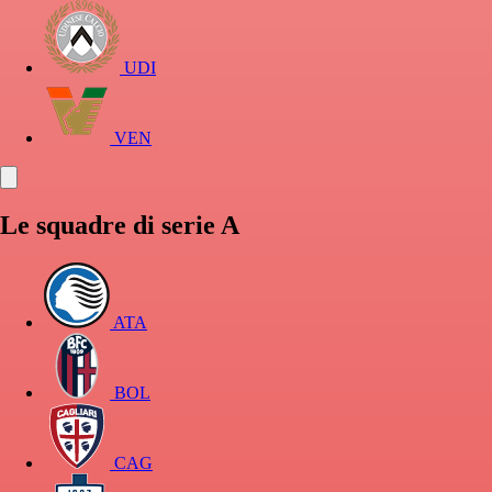
UDI
VEN
Le squadre di serie A
ATA
BOL
CAG