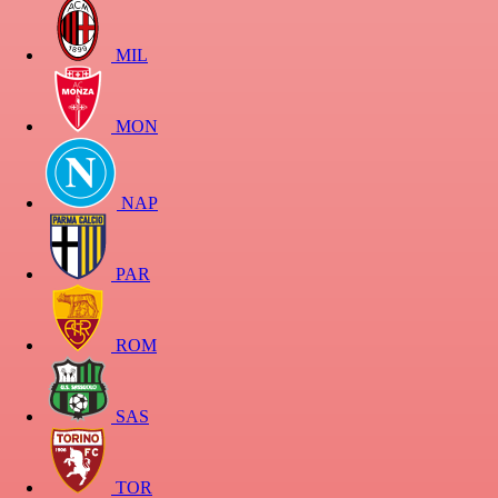
MIL
MON
NAP
PAR
ROM
SAS
TOR