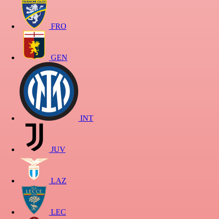
FRO
GEN
INT
JUV
LAZ
LEC