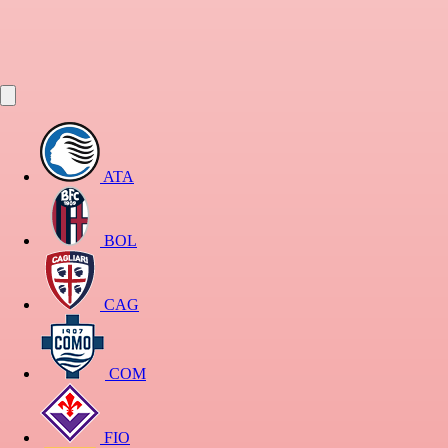
ATA
BOL
CAG
COM
FIO