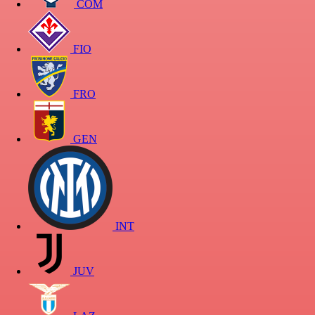
COM
FIO
FRO
GEN
INT
JUV