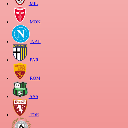
MIL
MON
NAP
PAR
ROM
SAS
TOR