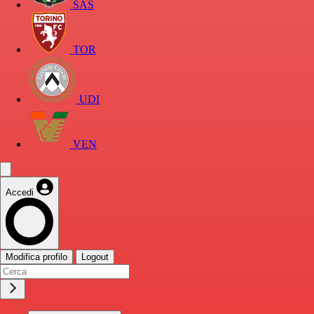
SAS
TOR
UDI
VEN
Accedi
Modifica profilo
Logout