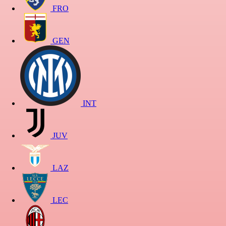
FRO
GEN
INT
JUV
LAZ
LEC