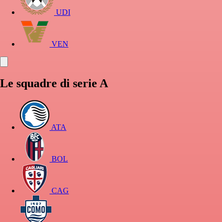
UDI
VEN
Le squadre di serie A
ATA
BOL
CAG