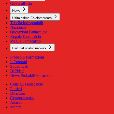
Guida all'asta
News
Ultimissime Calciomercato
Tabella Indisponibili
Nazionale
Quotazioni Fantacalcio
Regole Fantacalcio
Maglie Fantacalcio
I siti del nostro network
Probabili Formazioni
Infortunati
Squalificati
Diffidati
News Probabili Formazioni
Consigli Fantacalcio
Portieri
Difensori
Centrocampisti
Attaccanti
Mantra