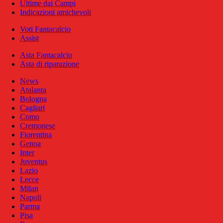
Ultime dai Campi
Indicazioni amichevoli
Voti Fantacalcio
Assist
Asta Fantacalcio
Asta di riparazione
News
Atalanta
Bologna
Cagliari
Como
Cremonese
Fiorentina
Genoa
Inter
Juventus
Lazio
Lecce
Milan
Napoli
Parma
Pisa