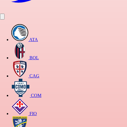
ATA
BOL
CAG
COM
FIO