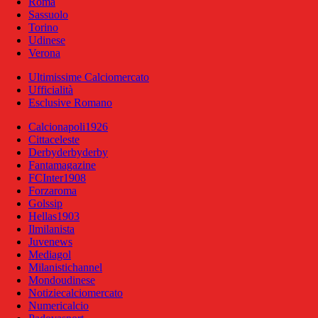
Roma
Sassuolo
Torino
Udinese
Verona
Ultimissime Calciomercato
Ufficialità
Esclusive Romano
Calcionapoli1926
Cittaceleste
Derbyderbyderby
Fantamagazine
FCInter1908
Forzaroma
Golssip
Hellas1903
Ilmilanista
Juvenews
Mediagol
Milanistichannel
Mondoudinese
Notiziecalciomercato
Numericalcio