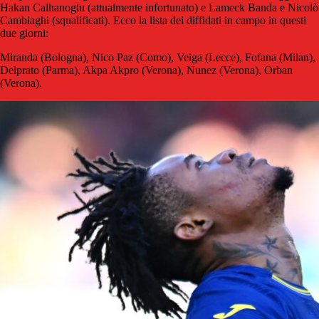
Hakan Calhanoglu (attualmente infortunato) e Lameck Banda e Nicolò
Cambiaghi (squalificati). Ecco la lista dei diffidati in campo in questi
due giorni:
Miranda (Bologna), Nico Paz (Como), Veiga (Lecce), Fofana (Milan),
Delprato (Parma), Akpa Akpro (Verona), Nunez (Verona), Orban
(Verona).