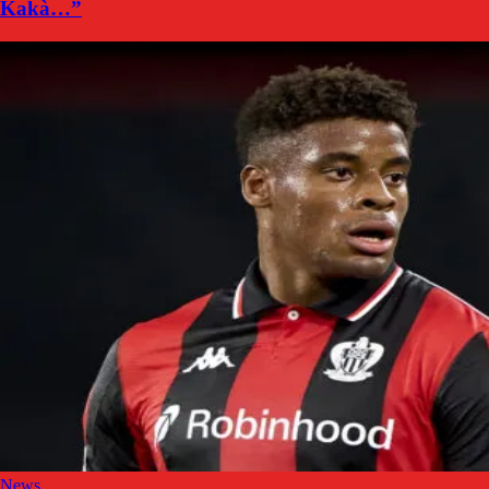
Kakà…”
News