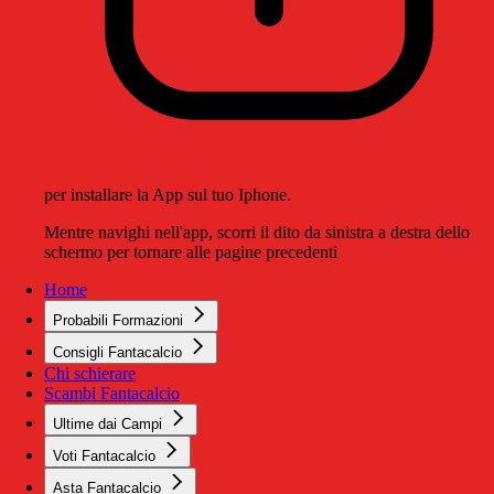
per installare la App sul tuo Iphone.
Mentre navighi nell'app, scorri il dito da sinistra a destra dello
schermo per tornare alle pagine precedenti
Home
Probabili Formazioni
Consigli Fantacalcio
Chi schierare
Scambi Fantacalcio
Ultime dai Campi
Voti Fantacalcio
Asta Fantacalcio