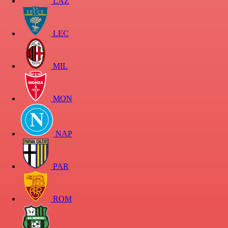
LAZ
LEC
MIL
MON
NAP
PAR
ROM